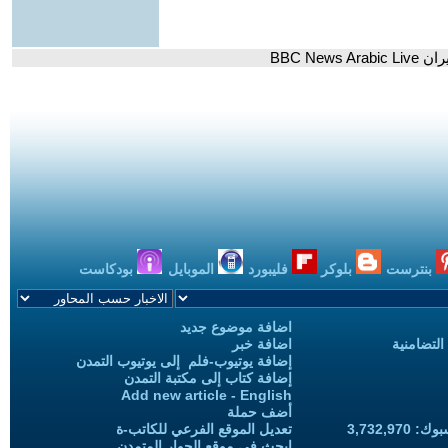
BBC Ne
بنترست
بلوكر
فليبورد
الموبايل
بودكاست
اضافة موضوع جديد
التضامنية
اضافة خبر
إضافة يوتيوب-فلم إلى يوتيوب التمدن
إضافة كتاب إلى مكتبة التمدن
Add new article - English
أضف حملة
3,732,97
تعديل الموقع الفرعي للكاتب-ة
ابحث في موقع الحوار المتمدن