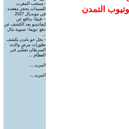
-
منتخب المغرب
وتيوب التمدن
للسيدات يحجز مقعده
في مونديال 2027
-
-فيفا- يدافع عن
إنفانتينو بعد الكشف عن
دفع -يويفا- تسوية مال
...
-
نجل جو بايدن يكشف
تطورات مرض والده:
السرطان تفشّى في
العظام ...
المزيد.....
المزيد.....