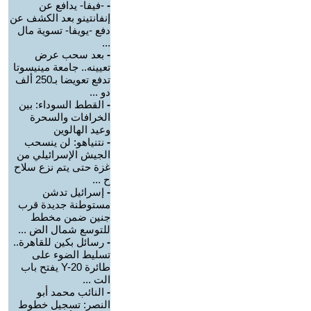
-
-فيفا- يدافع عن
إنفانتينو بعد الكشف عن
دفع -يويفا- تسوية مال
...
-
بعد سحب عرض
تعيينه.. جامعة مينيسوتا
تدفع تعويضا بـ250 ألف
دو ...
-
القطط السوداء: بين
الخرافات والسحرة
وعيد الهالوين
-
نتنياهو: لن ينسحب
الجيش الإسرائيلي من
غزة حتى يتم نزع سلاح
ح ...
-
إسرائيل تدشن
مستوطنة جديدة قرب
جنين ضمن مخطط
للتوسع شمال الض ...
-
رسائل بكين للقاهرة..
تسليط الضوء على
طائرة Y-20 يفتح باب
الت ...
-
النائب محمد أبو
النصر: تسجيل خطوط