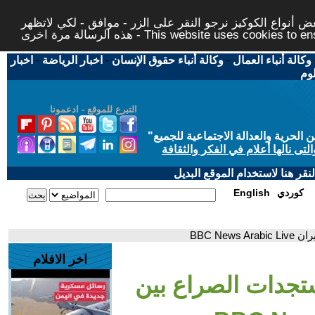
 أنواع الكوكيز نرجو النقر على الزر - موافق - لكي لاتظهر
This website uses cookies to ensure you ge
وكالة أنباء العمال
-
وكالة أنباء حقوق الإنسان
-
اخبار الرياضة
-
اخبار
لوم
التبرع للموقع - ادعمونا
حرية والعدالة الاجتماعية للجميع
"
تى نالها أعلام في الفكر والثقافة
قر هنا لاستخدام الموقع البديل
كوردي
English
BBC Ne
اخر الافلام
تجدات الصراع بين