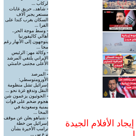
لركاب ...
-
شاهد.. حريق غابات
مستعر يجبر آلاف
السكان بغرب كندا على
الفرا ...
-
وسط موجة الحر..
أهالي كاليفورنيا
يتوجهون إلى الأنهار رغم
مخا ...
-
وكالة مهر: الرئيس
الإيراني يلتقي المرشد
الأعلى مجتبى خامنئي
...
-
المرصد
الأورومتوسطي:
إسرائيل تشل منظومة
النقل وتدفع غزة نحو ...
-
الحوثيون يزعمون شن
هجوم ضخم على قوات
يمنية وسعودية في
المخا ...
-
نتنياهو يعلن عن موقف
جاد الأفلام الجيدة
إسرائيل من خطة
ترامب الأخيرة بشأن
ا
نزع س ...