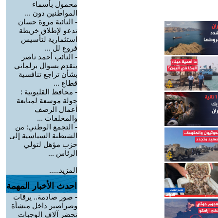
محمول بأسماء
المواطنين دون ...
-
النائبة مروة حسان
تدعو لإطلاق خريطة
استثمارية لتأسيس
فروع لل ...
-
النائب أحمد ناصر
يتقدم بسؤال برلماني
بشأن تراجع تنافسية
قطاع ...
-
محافظ القليوبية :
جولة موسعة لمتابعة
أعمال الرصف
والمخلفات ...
-
التجمع الوطني: من
الشيطنة السياسية إلى
حزب مؤهل لتولي
الرئاس ...
المزيد.....
احدث الأخبار المهمة
-
صور صادمة.. يرقات
وصراصير داخل منشأة
تحضر آلاف الوجبات