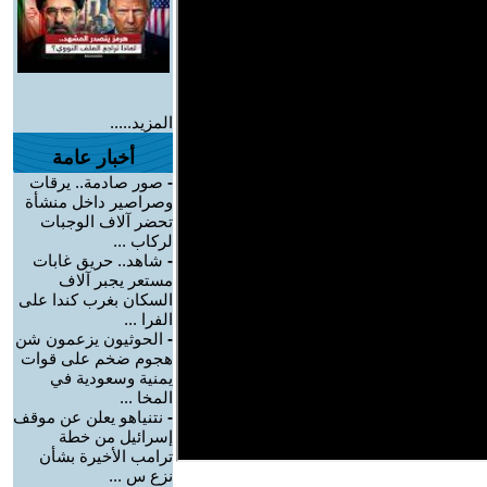
المزيد.....
أخبار عامة
-
صور صادمة.. يرقات
وصراصير داخل منشأة
تحضر آلاف الوجبات
لركاب ...
-
شاهد.. حريق غابات
مستعر يجبر آلاف
السكان بغرب كندا على
الفرا ...
-
الحوثيون يزعمون شن
هجوم ضخم على قوات
يمنية وسعودية في
المخا ...
-
نتنياهو يعلن عن موقف
إسرائيل من خطة
ترامب الأخيرة بشأن
نزع س ...