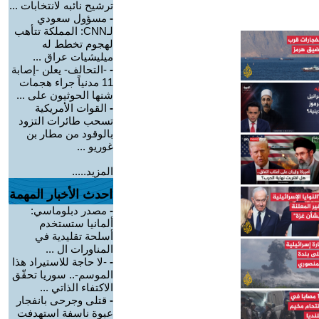
ترشيح نائبه لانتخابات ...
-
مسؤول سعودي
لـCNN: المملكة تتأهب
لهجوم تخطط له
ميليشيات عراق ...
-
-التحالف- يعلن -إصابة
11 مدنياً جراء هجمات
شنها الحوثيون على ...
-
القوات الأمريكية
تسحب طائرات التزود
بالوقود من مطار بن
غوريو ...
المزيد.....
احدث الأخبار المهمة
-
مصدر دبلوماسي:
ألمانيا ستستخدم
أسلحة تقليدية في
المناورات ال ...
-
-لا حاجة للاستيراد هذا
الموسم-.. سوريا تحقّق
الاكتفاء الذاتي ...
-
قتلى وجرحى بانفجار
عبوة ناسفة استهدفت