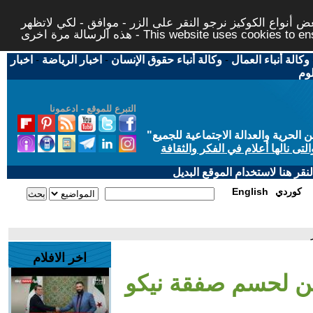
 أنواع الكوكيز نرجو النقر على الزر - موافق - لكي لاتظهر
This website uses cookies to ensure you ge
وكالة أنباء العمال
-
وكالة أنباء حقوق الإنسان
-
اخبار الرياضة
-
اخبار
لوم
التبرع للموقع - ادعمونا
حرية والعدالة الاجتماعية للجميع
"
تى نالها أعلام في الفكر والثقافة
قر هنا لاستخدام الموقع البديل
كوردي
English
اخر الافلام
من لحسم صفقة نيكو