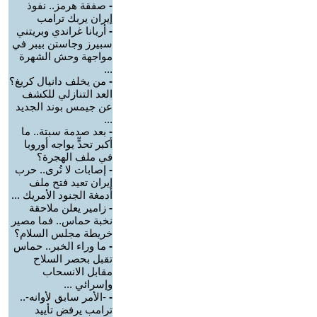
-
صفقة هرمز.. نفوذ
إيران يربك ترامب
-
أريانا غراندي وبريتني
سبيرز وجاستن بيبر في
مواجهة وحش الشهرة
...
-
من يخلف دانيال كريغ؟
العد التنازلي للكشف
عن جيمس بوند الجديد
...
-
بعد صدمة سبتة.. ما
أكبر تحدٍّ يواجه أوروبا
في ملف الهجرة؟
-
إصابات لا تُرى.. حرب
إيران تعيد فتح ملف
أدمغة الجنود الأمريك ...
-
زامير يعلن ملاحقة
نخبة حماس.. فما مصير
خريطة مجلس السلام؟
-
ما وراء الخبر.. حماس
تقبل بحصر السلاح
مقابل الانسحاب
وإسرائي ...
-
-الأمر سابق لأوانه-..
ترامب يرفض تأييد