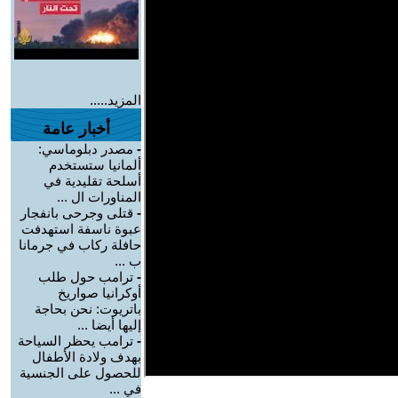
المزيد.....
أخبار عامة
-
مصدر دبلوماسي:
ألمانيا ستستخدم
أسلحة تقليدية في
المناورات ال ...
-
قتلى وجرحى بانفجار
عبوة ناسفة استهدفت
حافلة ركاب في جرمانا
ب ...
-
ترامب حول طلب
أوكرانيا صواريخ
باتريوت: نحن بحاجة
إليها أيضا ...
-
ترامب يحظر السياحة
بهدف ولادة الأطفال
للحصول على الجنسية
في ...