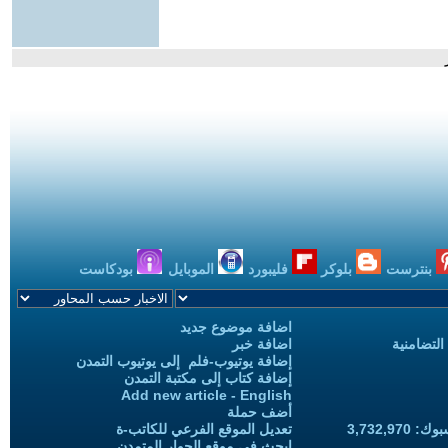
بنترست
بلوكر
فليبورد
الموبايل
بودكاست
اضافة موضوع جديد
التضامنية
اضافة خبر
إضافة يوتيوب-فلم إلى يوتيوب التمدن
إضافة كتاب إلى مكتبة التمدن
Add new article - English
أضف حملة
3,732,97
تعديل الموقع الفرعي للكاتب-ة
ابحث في موقع الحوار المتمدن