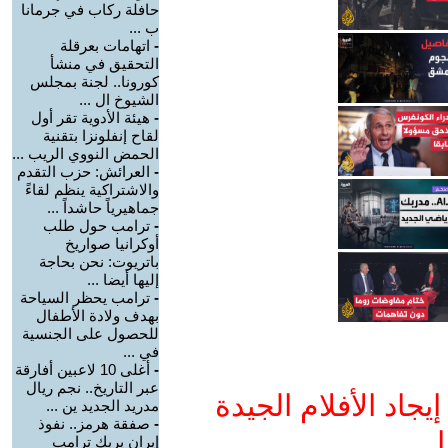
حافلة ركاب في جرمانا
ب ...
-
اتهامات بعرقلة
التحقيق في منشأ
كورونا.. لجنة بمجلس
الشيوخ ال ...
-
هيئة الأدوية تقر أول
لقاح إنفلونزا بتقنية
الحمض النووي الريب ...
-
العرائش: حزب التقدم
والاشتراكية ينظم لقاءً
جماهيرياً حاشداً ...
-
ترامب حول طلب
أوكرانيا صواريخ
باتريوت: نحن بحاجة
إليها أيضا ...
-
ترامب يحظر السياحة
بهدف ولادة الأطفال
للحصول على الجنسية
في ...
-
أغلى 10 لاعبين أفارقة
عبر التاريخ.. نجم ريال
جاد الأفلام الجيدة
مدريد الجديد ين ...
-
صفقة هرمز.. نفوذ
ا
إيران يربك ترامب