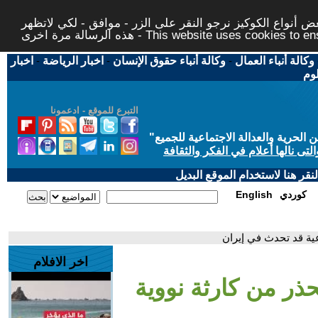
 أنواع الكوكيز نرجو النقر على الزر - موافق - لكي لاتظهر
This website uses cookies to ensure you ge
وكالة أنباء العمال
-
وكالة أنباء حقوق الإنسان
-
اخبار الرياضة
-
اخبار
لوم
التبرع للموقع - ادعمونا
حرية والعدالة الاجتماعية للجميع
"
تى نالها أعلام في الفكر والثقافة
قر هنا لاستخدام الموقع البديل
كوردي
English
عية قد تحدث في إيران
اخر الافلام
حذر من كارثة نووية