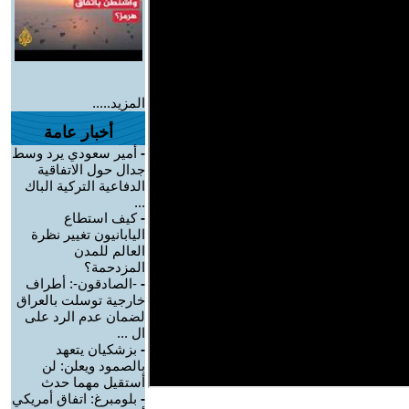
المزيد.....
أخبار عامة
-
أمير سعودي يرد وسط
جدال حول الاتفاقية
الدفاعية التركية الباك
...
-
كيف استطاع
اليابانيون تغيير نظرة
العالم للمدن
المزدحمة؟
-
-الصادقون-: أطراف
خارجية توسلت بالعراق
لضمان عدم الرد على
ال ...
-
بزشكيان يتعهد
بالصمود ويعلن: لن
أستقيل مهما حدث
-
بلومبرغ: اتفاق أمريكي