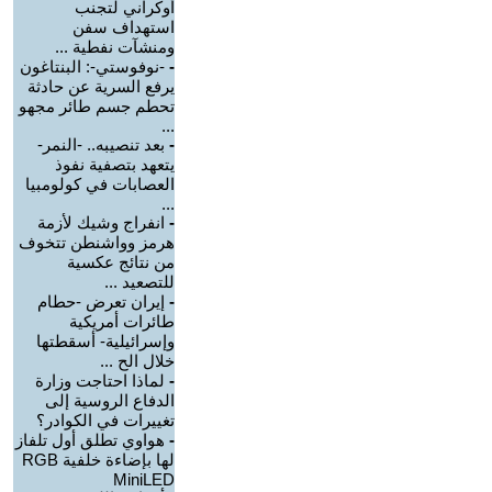
أوكراني لتجنب
استهداف سفن
ومنشآت نفطية ...
-
-نوفوستي-: البنتاغون
يرفع السرية عن حادثة
تحطم جسم طائر مجهو
...
-
بعد تنصيبه.. -النمر-
يتعهد بتصفية نفوذ
العصابات في كولومبيا
...
-
انفراج وشيك لأزمة
هرمز وواشنطن تتخوف
من نتائج عكسية
للتصعيد ...
-
إيران تعرض -حطام
طائرات أمريكية
وإسرائيلية- أسقطتها
خلال الح ...
-
لماذا احتاجت وزارة
الدفاع الروسية إلى
تغييرات في الكوادر؟
-
هواوي تطلق أول تلفاز
لها بإضاءة خلفية RGB
MiniLED