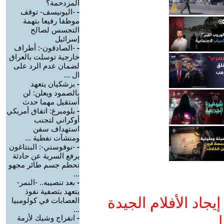
المزدحمة؟
-
-اليونيسف- توقف
موظفا رفيعا بتهمة
التجسس لصالح
إسرائيل
-
-الصادقون-: أطراف
خارجية توسلت بالعراق
لضمان عدم الرد على
ال ...
-
بزشكيان يتعهد
بالصمود ويعلن: لن
أستقيل مهما حدث
-
بلومبرغ: اتفاق أمريكي
أوكراني لتجنب
استهداف سفن
ومنشآت نفطية ...
-
-نوفوستي-: البنتاغون
يرفع السرية عن حادثة
تحطم جسم طائر مجهو
...
-
بعد تنصيبه.. -النمر-
يتعهد بتصفية نفوذ
جاد الأفلام الجيدة
العصابات في كولومبيا
...
ا
-
انفراج وشيك لأزمة