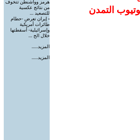
هرمز وواشنطن تتخوف
وتيوب التمدن
من نتائج عكسية
للتصعيد ...
-
إيران تعرض -حطام
طائرات أمريكية
وإسرائيلية- أسقطتها
خلال الح ...
المزيد.....
المزيد.....