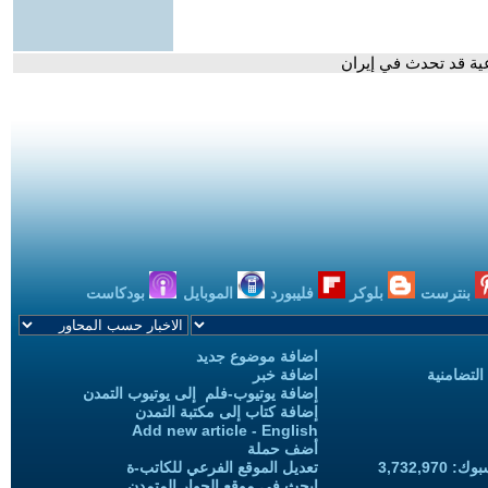
عية قد تحدث في إيران
بنترست
بلوكر
فليبورد
الموبايل
بودكاست
اضافة موضوع جديد
التضامنية
اضافة خبر
إضافة يوتيوب-فلم إلى يوتيوب التمدن
إضافة كتاب إلى مكتبة التمدن
Add new article - English
أضف حملة
3,732,97
تعديل الموقع الفرعي للكاتب-ة
ابحث في موقع الحوار المتمدن