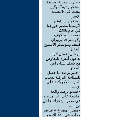
-
-حرب هجينة- بصبغة
استخباراتية؟.. بكين
تبحث في -البصمة
الإسرا ...
-
مدفيديف يتوقع
لأرمينيا مصير جورجيا
في عام 2008
-
مصدر: ويتكوف
وكوشنر قد يزوران
كييف وموسكو الأسبوع
المقبل
-
رجال أعمال أتراك
يدعون أنقرة للتفاوض
مع كييف بشأن أمن
الملاح ...
-
خبير يرصد ما حصل
للسياحة التركية بسبب
الحرب الأمريكية على
إي ...
-
فيديو يرصد واقعة
صادمة على باب مسجد
في مصر.. وتحرك عاجل
من ا ...
-
مصر.. مصرع 4 عناصر
خطرة في اشتباك مع