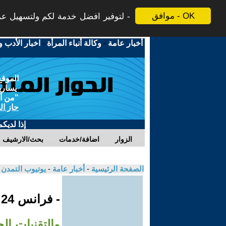
موافق - OK
لتوفير افضل خدمة لكم ولتسهيل عملي
أخبار عامة
-
وكالة أنباء المرأة
-
اخبار الأدب و
الموقع
يسارية
"من أج
حاز ال
إذا لديك
الزوار
اضافة/خدمات
بحث/الارشيف
الصفحة الرئيسية
-
أخبار عامة
-
يوتيوب التمدن
- فرانس 24
والتقنيات ال