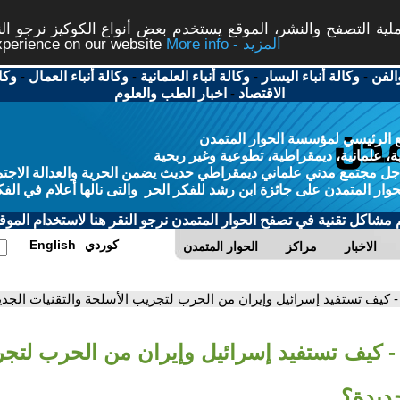
ة التصفح والنشر، الموقع يستخدم بعض أنواع الكوكيز نرجو النق
More info - المزيد
experience on our website
الفن
-
وكالة أنباء اليسار
-
وكالة أنباء العلمانية
-
وكالة أنباء العمال
-
وكا
الاقتصاد
-
اخبار الطب والعلوم
 الرئيسي لمؤسسة الحوار المتمدن
، علمانية، ديمقراطية، تطوعية وغير ربحية
ل مجتمع مدني علماني ديمقراطي حديث يضمن الحرية والعدالة الاجتم
حوار المتمدن على جائزة ابن رشد للفكر الحر والتى نالها أعلام في الفك
م مشاكل تقنية في تصفح الحوار المتمدن نرجو النقر هنا لاستخدام الموقع
كوردي
English
الاخبار
مراكز
الحوار المتمدن
- كيف تستفيد إسرائيل وإيران من الحرب لتجريب الأسلحة والتقنيات الجدي
- كيف تستفيد إسرائيل وإيران من الحرب لتج
جديدة؟