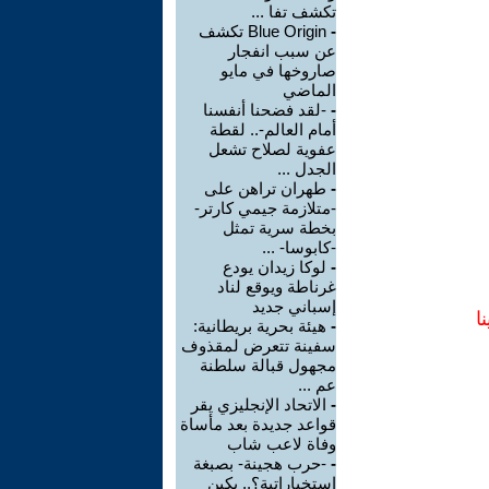
تكشف تفا ...
-
Blue Origin تكشف
عن سبب انفجار
صاروخها في مايو
الماضي
-
-لقد فضحنا أنفسنا
أمام العالم-.. لقطة
عفوية لصلاح تشعل
الجدل ...
-
طهران تراهن على
-متلازمة جيمي كارتر-
بخطة سرية تمثل
-كابوسا- ...
-
لوكا زيدان يودع
غرناطة ويوقع لناد
إسباني جديد
ا
-
هيئة بحرية بريطانية:
سفينة تتعرض لمقذوف
مجهول قبالة سلطنة
عم ...
-
الاتحاد الإنجليزي يقر
قواعد جديدة بعد مأساة
وفاة لاعب شاب
-
-حرب هجينة- بصبغة
استخباراتية؟.. بكين