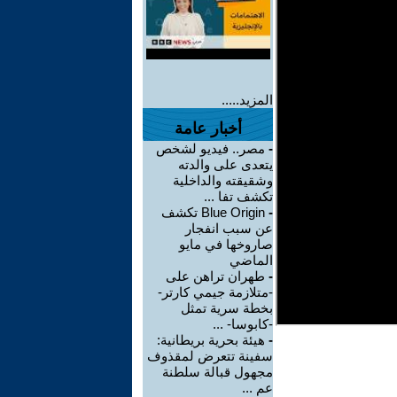
المزيد.....
أخبار عامة
-
مصر.. فيديو لشخص
يتعدى على والدته
وشقيقته والداخلية
تكشف تفا ...
-
Blue Origin تكشف
عن سبب انفجار
صاروخها في مايو
الماضي
-
طهران تراهن على
-متلازمة جيمي كارتر-
بخطة سرية تمثل
-كابوسا- ...
-
هيئة بحرية بريطانية:
سفينة تتعرض لمقذوف
مجهول قبالة سلطنة
عم ...