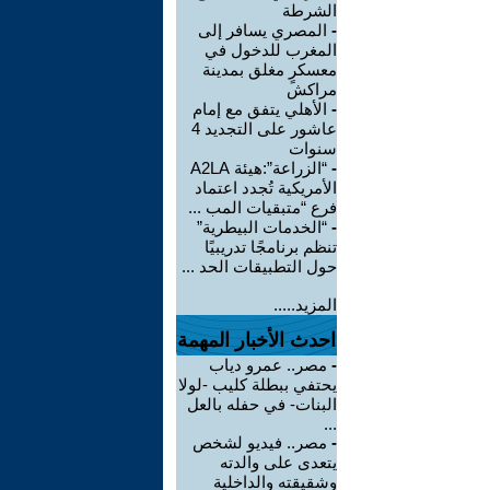
الشرطة
-
المصري يسافر إلى
المغرب للدخول في
معسكرٍ مغلق بمدينة
مراكش
-
الأهلي يتفق مع إمام
عاشور على التجديد 4
سنوات
-
“الزراعة”:هيئة A2LA
الأمريكية تُجدد اعتماد
فرع “متبقيات المب ...
-
“الخدمات البيطرية”
تنظم برنامجًا تدريبيًا
حول التطبيقات الحد ...
المزيد.....
احدث الأخبار المهمة
-
مصر.. عمرو دياب
يحتفي ببطلة كليب -لولا
البنات- في حفله بالعل
...
-
مصر.. فيديو لشخص
يتعدى على والدته
وشقيقته والداخلية