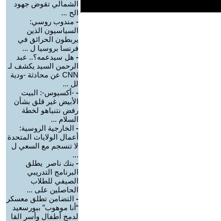
الشمالي تقوض جهود
الح ...
-
مندوب روسي:
السياسيون الذين
يربطون الحرائق في
فرنسا بروسيا ل ...
-
هل سيدعمه؟.. عبد
الرحمن السيد يكشف لـ
CNN عن محادثة -ودية
لل ...
-
-أكسيوس-: البيت
الأبيض غير قلق بشأن
رفض نتنياهو لخطة
السلام ...
-
الخارجية الروسية:
أعمال الولايات المتحدة
لا تنسجم مع السعي ل
...
-
بنك ناصر يطلق
البرنامج التدريبي
الصيفي للطلاب
الحاصلين على ...
-
التضامن تطلق معسكر
“أنا موهوب” ببورسعيد
لدمج أطفال وأسر القا