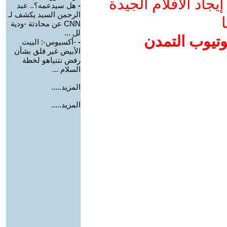
جاد الأفلام الجيدة
-
هل سيدعمه؟.. عبد
الرحمن السيد يكشف لـ
ا
CNN عن محادثة -ودية
لل ...
وتيوب التمدن
-
-أكسيوس-: البيت
الأبيض غير قلق بشأن
رفض نتنياهو لخطة
السلام ...
المزيد.....
المزيد.....