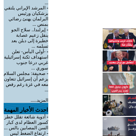
...
-
المرشد الإيراني يلتقي
بزشكيان ورئيس
البرلمان يهنئ رضائي
بمنص ...
-
إيرلندا.. سلاح الجو
ينقل زعيم عصابة
خطيرة إلى دبلن بعد
تسلمه ...
-
-أولي البأس- تعلن
استهداف ثكنة إسرائيلية
غربي درعا جنوب
سوري ...
-
صحيفة: مجلس السلام
يزعم أن إسرائيل تتعاون
معه في غزة رغم رفض
...
المزيد.....
احدث الأخبار المهمة
-
أدوية شائعة تقلل خطر
كسور العظام لدى كبار
السن المصابين بالس ...
-
ارتفاع الضغط ليس