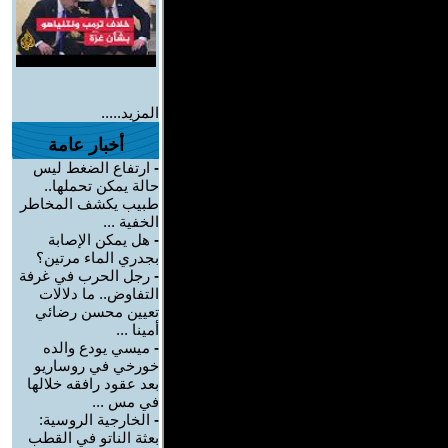
المزيد.....
أخبار عامة
-
ارتفاع الضغط ليس
حالة يمكن تحملها..
طبيب يكشف المخاطر
الخفية ...
-
هل يمكن الإصابة
بجدري الماء مرتين؟
-
رجل الحرب في غرفة
التفاوض.. ما دلالات
تعيين محسن رضائي
أمينا ...
-
ميسي يودع والده
خورخي في روساريو
بعد عقود رافقه خلالها
في مس ...
-
الخارجية الروسية:
بعثة الناتو في القطب