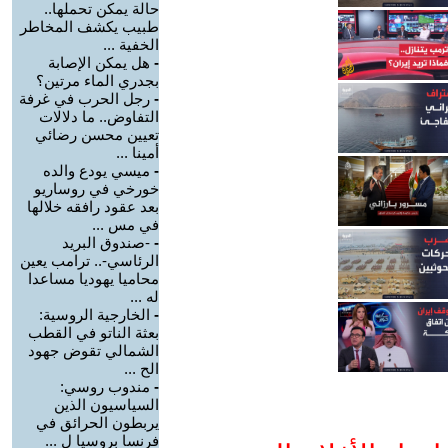
حالة يمكن تحملها..
طبيب يكشف المخاطر
الخفية ...
-
هل يمكن الإصابة
بجدري الماء مرتين؟
-
رجل الحرب في غرفة
التفاوض.. ما دلالات
تعيين محسن رضائي
أمينا ...
-
ميسي يودع والده
خورخي في روساريو
بعد عقود رافقه خلالها
في مس ...
-
-صندوق البريد
الرئاسي-.. ترامب يعين
محاميا يهوديا مساعدا
له ...
-
الخارجية الروسية:
بعثة الناتو في القطب
الشمالي تقوض جهود
الح ...
-
مندوب روسي:
السياسيون الذين
يربطون الحرائق في
فرنسا بروسيا ل ...