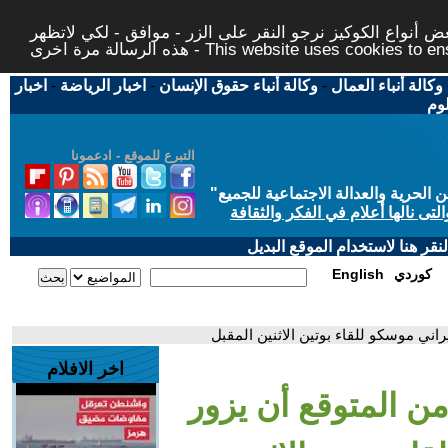
 أنواع الكوكيز نرجو النقر على الزر - موافق - لكي لاتظهر
This website uses cookies to ensure you ge
وكالة أنباء العمال
-
وكالة أنباء حقوق الإنسان
-
اخبار الرياضة
-
اخبار
لوم
التبرع للموقع - ادعمونا
حرية والعدالة الاجتماعية للجميع
"
تى نالها أعلام في الفكر والثقافة
قر هنا لاستخدام الموقع البديل
كوردي
English
راني موسكو للقاء بوتين الاثنين المقبل
اخر الافلام
ن المتوقع أن يزور