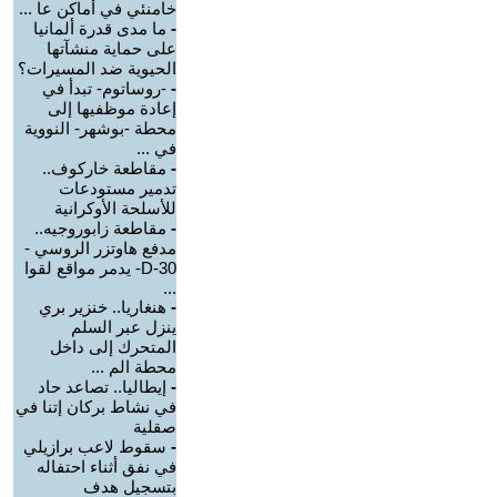
خامنئي في أماكن عا ...
-
ما مدى قدرة ألمانيا
على حماية منشآتها
الحيوية ضد المسيرات؟
-
-روساتوم- تبدأ في
إعادة موظفيها إلى
محطة -بوشهر- النووية
في ...
-
مقاطعة خاركوف..
تدمير مستودعات
للأسلحة الأوكرانية
-
مقاطعة زابوروجيه..
مدفع هاوتزر الروسي -
D-30- يدمر مواقع لقوا
...
-
هنغاريا.. خنزير بري
ينزل عبر السلم
المتحرك إلى داخل
محطة الم ...
-
إيطاليا.. تصاعد حاد
في نشاط بركان إتنا في
صقلية
-
سقوط لاعب برازيلي
في نفق أثناء احتفاله
بتسجيل هدف