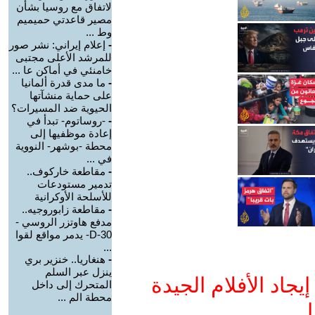
لاتفاق مع روسيا بشأن
مصير قاعدتي حميميم
وط ...
-
إعلام إيراني: نشر صور
للمرشد الأعلى مجتبى
خامنئي في أماكن عا ...
-
ما مدى قدرة ألمانيا
على حماية منشآتها
الحيوية ضد المسيرات؟
-
-روساتوم- تبدأ في
إعادة موظفيها إلى
محطة -بوشهر- النووية
في ...
-
مقاطعة خاركوف..
تدمير مستودعات
للأسلحة الأوكرانية
-
مقاطعة زابوروجيه..
مدفع هاوتزر الروسي -
D-30- يدمر مواقع لقوا
...
-
هنغاريا.. خنزير بري
ينزل عبر السلم
جاد الأفلام الجيدة
المتحرك إلى داخل
محطة الم ...
ا