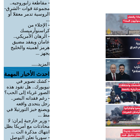
-
مقاطعة زابوروجيه..
مجموعة قوات -الشرق-
الروسية تدمر معقلا أو
...
-
الإجلاء من
كراسنوأرميسك
-
الرهان الأمريكي..
عامان ويفقد مضيق
هرمز أهميته والخليج
يجهز ...
المزيد.....
احدث الأخبار المهمة
-
كشك تصوير في
نيويورك.. هل تقود هذه
الصور غرباء إلى الحب؟
-
رغم فقدانه البصر..
رجل يتحدى واقعه
ويصنع خبز التورتيلا في
مط ...
-
وزير خارجية إيران: لا
محادثات مع أمريكا بظل
انتهاك مذكرة الت ...
-
سوريا تعلن التوصل