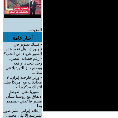
المزيد.....
أخبار عامة
-
كشك تصوير في
نيويورك.. هل تقود هذه
الصور غرباء إلى الحب؟
-
رغم فقدانه البصر..
رجل يتحدى واقعه
ويصنع خبز التورتيلا في
مط ...
-
وزير خارجية إيران: لا
محادثات مع أمريكا بظل
انتهاك مذكرة الت ...
-
سوريا تعلن التوصل
لاتفاق مع روسيا بشأن
مصير قاعدتي حميميم
وط ...
-
إعلام إيراني: نشر صور
للمرشد الأعلى مجتبى