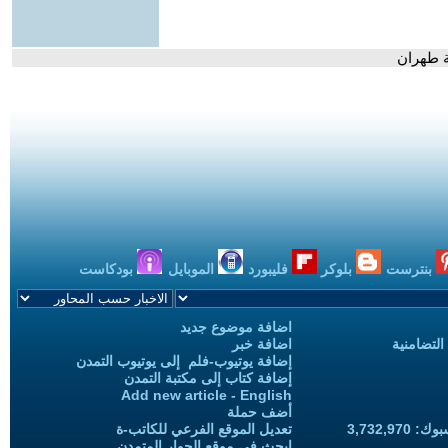
ة طهران
بنترست
بلوكر
فليبورد
الموبايل
بودكاست
اضافة موضوع جديد
التضامنية
اضافة خبر
إضافة يوتيوب-فلم إلى يوتيوب التمدن
إضافة كتاب إلى مكتبة التمدن
Add new article - English
أضف حملة
3,732,97
تعديل الموقع الفرعي للكاتب-ة
ابحث في موقع الحوار المتمدن