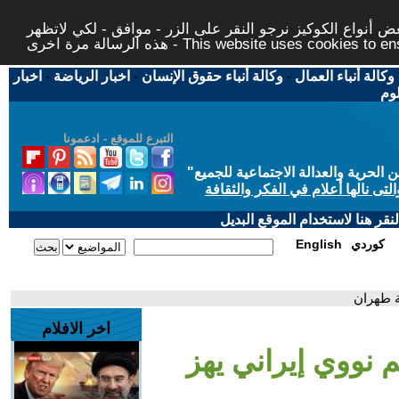
 أنواع الكوكيز نرجو النقر على الزر - موافق - لكي لاتظهر
This website uses cookies to ensure you ge
وكالة أنباء العمال
-
وكالة أنباء حقوق الإنسان
-
اخبار الرياضة
-
اخبار
لوم
التبرع للموقع - ادعمونا
حرية والعدالة الاجتماعية للجميع
"
تى نالها أعلام في الفكر والثقافة
قر هنا لاستخدام الموقع البديل
كوردي
English
ة طهران
اخر الافلام
م نووي إيراني يهز