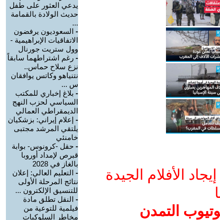
يدعي العثور على طفل
حديث الولادة بالقمامة
...
-
السعوديون يرفضون
الاتفاقيات الإبراهيمية -
وول ستريت جورنال
-
رغم اشتراطهما سابقاً
نزع سلاح حماس..
نتنياهو وكاتس يوافقان
س ...
-
بلاغ إخباري للمكتب
السياسي لحزب النهج
الديمقراطي العمالي
-
إعلام إيراني: بزشكيان
يلتقي المرشد مجتبى
خامنئي
-
حقل -كرونوس- بوابة
قبرص لإمداد أوروبا
بالغاز في 2028
جاد الأفلام الجيدة
-
التعليم العالي: إعلان
نتائج المرحلة الأولى
ا
للتنسيق الإلكترون ...
-
النقل تطلق مادة
وتيوب التمدن
فيلمية للتوعية من
مخاطر السلوكيات