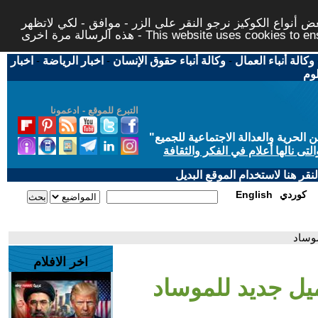
 أنواع الكوكيز نرجو النقر على الزر - موافق - لكي لاتظهر
This website uses cookies to ensure you ge
وكالة أنباء العمال
-
وكالة أنباء حقوق الإنسان
-
اخبار الرياضة
-
اخبار
لوم
التبرع للموقع - ادعمونا
حرية والعدالة الاجتماعية للجميع
"
تى نالها أعلام في الفكر والثقافة
قر هنا لاستخدام الموقع البديل
كوردي
English
موساد
اخر الافلام
ميل جديد للموساد