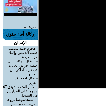
المزيد.....
وكالة أنباء حقوق
الإنسان
-
هجوم جديد لتصفية
قضية اللاجئين وإلغاء
حق العودة
-
اعتقال المئات على
خلفية حرائق الغابات
في فرنسا، لكن من
المسؤ ...
-
أفكار لعدم تكرار
الفرار
-
الأمم المتحدة توثق 67
هجوما على المدارس
في السودان
-
-استخدموهما دروعا
بشرية-.. صور مسربة