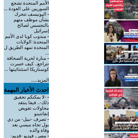
الأمم المتحدة تشجع
السوريين على العودة ...
-
اليونيسف تتحرك
بشأن موظف متهم
بالتجسس لصالح
إسرائيل
-
مندوب كوبا لدى الأمم
المتحدة: الولايات
المتحدة تمهد الطريق ل
...
-
منارة لحرية الصحافة
تتراجع.. كيف خسرت
كوستاريكا استثنائيتها ...
المزيد.....
احدث الأخبار المهمة
-
-لا يمكنكم تحقيق
ذلك-.. فيفا ينتقد
محاولات تقويض
إنفانتينو
-
تصرف -نبيل- من دي
بول تجاه ميسي بعد
وفاة والده
-
مصر.. فيديو -قديم-