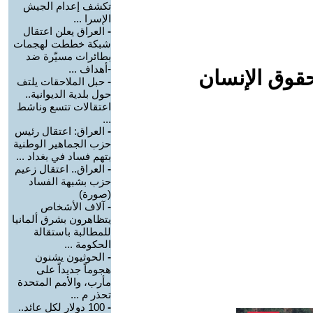
تكشف إعدام الجيش
الإسرا ...
-
العراق يعلن اعتقال
شبكة خططت لهجمات
بطائرات مسيّرة ضد
-أهداف ...
حقوق الإنسان
-
حبل الملاحقات يلتف
حول بلدية الديوانية..
اعتقالات تتسع وناشط
...
-
العراق: اعتقال رئيس
حزب الجماهير الوطنية
بتهم فساد في بغداد ...
-
العراق.. اعتقال زعيم
حزب بشبهة الفساد
(صورة)
-
آلاف الأشخاص
يتظاهرون بشرق ألمانيا
للمطالبة باستقالة
الحكومة ...
-
الحوثيون يشنون
هجوماً جديداً على
مأرب، والأمم المتحدة
تحذر م ...
-
100 دولار لكل عائد..