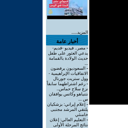
المزيد.....
أخبار عامة
-
مصر.. فيديو -قديم-
يدعي العثور على طفل
حديث الولادة بالقمامة
...
-
السعوديون يرفضون
الاتفاقيات الإبراهيمية -
وول ستريت جورنال
-
رغم اشتراطهما سابقاً
نزع سلاح حماس..
نتنياهو وكاتس يوافقان
س ...
-
إعلام إيراني: بزشكيان
يلتقي المرشد مجتبى
خامنئي
-
التعليم العالي: إعلان
نتائج المرحلة الأولى