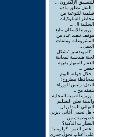
للتنسيق الإلكترون ...
-
النقل تطلق مادة
فيلمية للتوعية من
مخاطر السلوكيات
السلبية ال ...
-
وزيرة الإسكان تتابع
موقف تنفيذ عدد من
المشروعات وملفات
العمل ...
-
“المهندسين”تشكل
لجنة هندسية لمعاينة
العقار المنهار بقرية
جفص ...
-
خلال جولته اليوم
بمحافظة مطروح:
النقل: رئيس الوزراء
يتفقد مح ...
-
وزيرة التنمية المحلية
والبيئة تعلن التسليم
النهائي للمدفن ال ...
-
هل تحمي أغاني ديزني
خصوصيتك من
النظارات الذكية؟
-
عصر النمر.. كولومبيا
على أعتاب تحول جذري