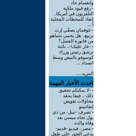
وانقسام حاد
-
رفع قيود ملكية
التلفزيون في أمريكا..
إنقاذ للمحطات المحلية
أ ...
-
غوفمان يصفّي إرث
برنيع.. هل يحمي نتنياهو
من فاتورة الفشل؟
-
-عار عليك!-.. نائبة
ترشق رئيس وزراء
كوسوفو بالبيض وسط
انسداد ...
المزيد.....
احدث الأخبار المهمة
-
-لا يمكنكم تحقيق
ذلك-.. فيفا ينتقد
محاولات تقويض
إنفانتينو
-
تصرف -نبيل- من دي
بول تجاه ميسي بعد
وفاة والده
-
مصر.. فيديو -قديم-
يدعي العثور على طفل