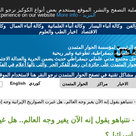
ة التصفح والنشر، الموقع يستخدم بعض أنواع الكوكيز نرجو النق
More info - المزيد
experience on our website
الفن
-
وكالة أنباء اليسار
-
وكالة أنباء العلمانية
-
وكالة أنباء العمال
-
وكا
الاقتصاد
-
اخبار الطب والعلوم
 الرئيسي لمؤسسة الحوار المتمدن
، علمانية، ديمقراطية، تطوعية وغير ربحية
ل مجتمع مدني علماني ديمقراطي حديث يضمن الحرية والعدالة الاجتم
حوار المتمدن على جائزة ابن رشد للفكر الحر والتى نالها أعلام في الفك
م مشاكل تقنية في تصفح الحوار المتمدن نرجو النقر هنا لاستخدام الموقع
كوردي
English
الاخبار
مراكز
الحوار المتمدن
- نتنياهو يقول إنه الآن يغير وجه العالم.. هل غيرت الصواريخ الإيرانية وجه 
- نتنياهو يقول إنه الآن يغير وجه العالم.. هل 
ه إسرائيل؟