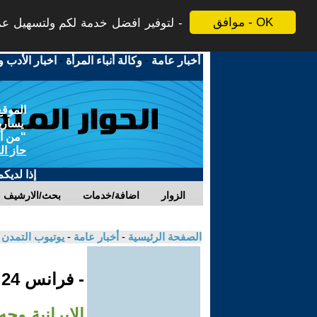
موافق - OK
لتوفير افضل خدمة لكم ولتسهيل عملي
أخبار عامة
-
وكالة أنباء المرأة
-
اخبار الأدب و
الموقع
يسارية
"من أج
حاز ال
إذا لديك
الزوار
اضافة/خدمات
بحث/الارشيف
الصفحة الرئيسية
-
أخبار عامة
-
يوتيوب التمدن
- فرانس 24
الإيرانية وج