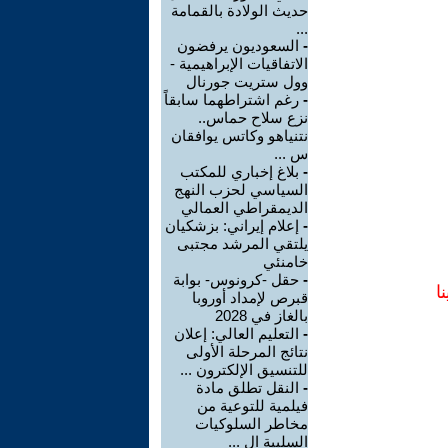
حديث الولادة بالقمامة
...
-
السعوديون يرفضون
الاتفاقيات الإبراهيمية -
وول ستريت جورنال
-
رغم اشتراطهما سابقاً
نزع سلاح حماس..
نتنياهو وكاتس يوافقان
س ...
-
بلاغ إخباري للمكتب
السياسي لحزب النهج
الديمقراطي العمالي
-
إعلام إيراني: بزشكيان
يلتقي المرشد مجتبى
خامنئي
-
حقل -كرونوس- بوابة
ا
قبرص لإمداد أوروبا
بالغاز في 2028
-
التعليم العالي: إعلان
نتائج المرحلة الأولى
للتنسيق الإلكترون ...
-
النقل تطلق مادة
فيلمية للتوعية من
مخاطر السلوكيات
السلبية ال ...