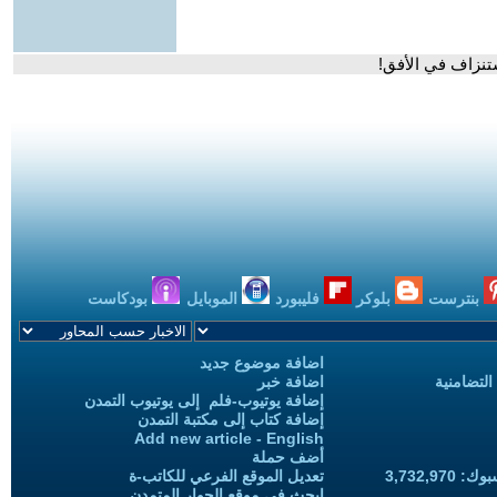
ستنزاف في الأفق!
بنترست
بلوكر
فليبورد
الموبايل
بودكاست
اضافة موضوع جديد
التضامنية
اضافة خبر
إضافة يوتيوب-فلم إلى يوتيوب التمدن
إضافة كتاب إلى مكتبة التمدن
Add new article - English
أضف حملة
3,732,97
تعديل الموقع الفرعي للكاتب-ة
ابحث في موقع الحوار المتمدن