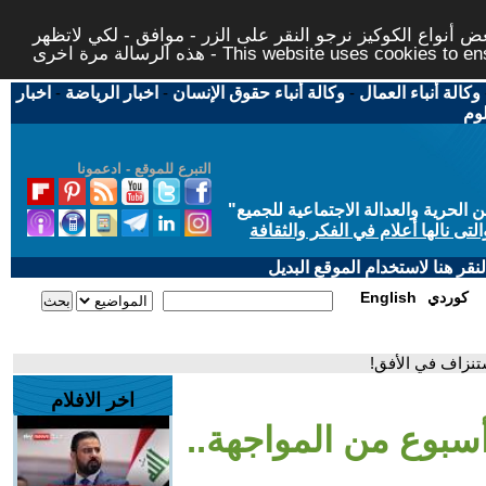
 أنواع الكوكيز نرجو النقر على الزر - موافق - لكي لاتظهر
This website uses cookies to ensure you ge
وكالة أنباء العمال
-
وكالة أنباء حقوق الإنسان
-
اخبار الرياضة
-
اخبار
لوم
التبرع للموقع - ادعمونا
حرية والعدالة الاجتماعية للجميع
"
تى نالها أعلام في الفكر والثقافة
قر هنا لاستخدام الموقع البديل
كوردي
English
ستنزاف في الأفق!
اخر الافلام
أسبوع من المواجهة..