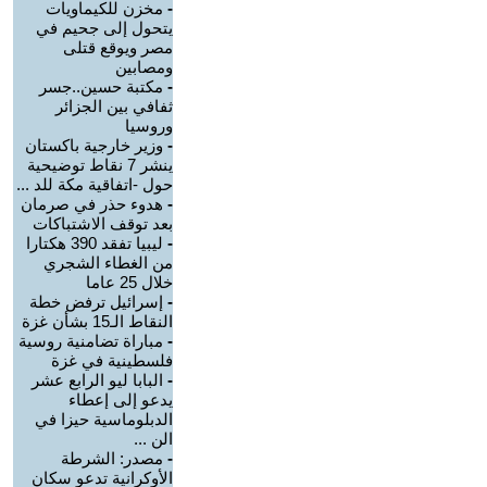
-
مخزن للكيماويات
يتحول إلى جحيم في
مصر ويوقع قتلى
ومصابين
-
مكتبة حسين..جسر
ثفافي بين الجزائر
وروسيا
-
وزير خارجية باكستان
ينشر 7 نقاط توضيحية
حول -اتفاقية مكة للد ...
-
هدوء حذر في صرمان
بعد توقف الاشتباكات
-
ليبيا تفقد 390 هكتارا
من الغطاء الشجري
خلال 25 عاما
-
إسرائيل ترفض خطة
النقاط الـ15 بشأن غزة
-
مباراة تضامنية روسية
فلسطينية في غزة
-
البابا ليو الرابع عشر
يدعو إلى إعطاء
الدبلوماسية حيزا في
الن ...
-
مصدر: الشرطة
الأوكرانية تدعو سكان