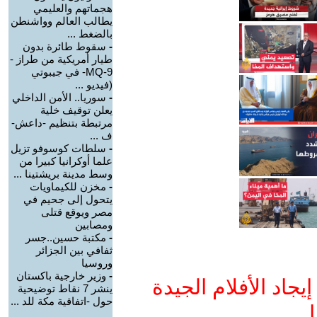
هجماتهم والعليمي
يطالب العالم وواشنطن
بالضغط ...
-
سقوط طائرة بدون
طيار أمريكية من طراز -
MQ-9- في جيبوتي
(فيديو ...
-
سوريا.. الأمن الداخلي
يعلن توقيف خلية
مرتبطة بتنظيم -داعش-
ف ...
-
سلطات كوسوفو تزيل
علما أوكرانيا كبيرا من
وسط مدينة بريشتينا ...
-
مخزن للكيماويات
يتحول إلى جحيم في
مصر ويوقع قتلى
ومصابين
-
مكتبة حسين..جسر
ثفافي بين الجزائر
وروسيا
-
وزير خارجية باكستان
جاد الأفلام الجيدة
ينشر 7 نقاط توضيحية
حول -اتفاقية مكة للد ...
ا