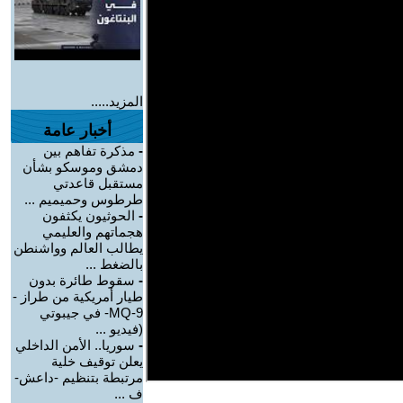
المزيد.....
أخبار عامة
-
مذكرة تفاهم بين
دمشق وموسكو بشأن
مستقبل قاعدتي
طرطوس وحميميم ...
-
الحوثيون يكثفون
هجماتهم والعليمي
يطالب العالم وواشنطن
بالضغط ...
-
سقوط طائرة بدون
طيار أمريكية من طراز -
MQ-9- في جيبوتي
(فيديو ...
-
سوريا.. الأمن الداخلي
يعلن توقيف خلية
مرتبطة بتنظيم -داعش-
ف ...