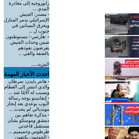
زابوروجيه إلى مغادرة
المدي ...
-
مصدر: الجيش
الإسرائيلي يدمر المنازل
ويحرق البساتين في
جنوب ل ...
-
-هآرتس-: مستوطنون
ضمن وحدات الجيش
يفرضون نفوذهم
بالضفة والقي ...
المزيد.....
احدث الأخبار المهمة
-
هانتر بايدن: سرطان
والدي انتشر إلى العظام
ويسبب له آلامًا شد ...
-
إنفانتينو يوجه رسالة
لأيوب بوعدي بعد إنجاز
مونديالي لم يحدث ...
-
مذكرة تفاهم بين
دمشق وموسكو بشأن
مستقبل قاعدتي
طرطوس وحميميم ...
-
الحوثيون يكثفون