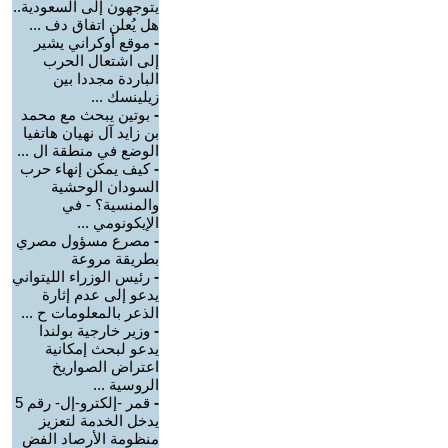
يتوجهون إلى السعودية..
هل يُعلن اتفاق دف ...
-
موقع أوكراني يشير
إلى اشتعال الحرب
الباردة مجددا بين
زيلينسك ...
-
بوتين يبحث مع محمد
بن زايد آل نهيان هاتفيا
الوضع في منطقة ال ...
-
كيف يمكن إنهاء حرب
السودان الوحشية
والمنسية؟ - في
الإيكونومي ...
-
مصرع مسؤول مصري
بطريقة مروعة
-
رئيس الوزراء الليتواني
يدعو إلى عدم إثارة
الذعر بالمعلومات ح ...
-
وزير خارجية بولندا
يدعو لبحث إمكانية
اعتراض الصواريخ
الروسية ...
-
قمر -إلكترو-إل- رقم 5
يدخل الخدمة لتعزيز
منظومة الأرصاد الفض