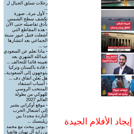
رحلات تسلق الجبال ل
...
-
لأول مرة.. صورة
تكشف سطح الشمس
بأدق تفاصيله حتى الآن
-
هذه المقاطع التي
أشعلت فتيل عبور سبتة
الجماعي بعد انتشارها
ب ...
-
ماذا نعلم عن السعودي
عبدالله الشهري بعد
تعيينه قائدا للتحالف ...
-
قادة باكستان وتركيا
يتوجهون إلى السعودية..
هل يُعلن اتفاق دف ...
-
أسباب استبعاد
المنتخب الروسي
للهوكي من بطولة
العالم 2027
-
موقع أوكراني يشير
إلى اشتعال الحرب
الباردة مجددا بين
جاد الأفلام الجيدة
زيلينسك ...
-
بوتين يبحث مع محمد
ا
بن زايد آل نهيان هاتفيا