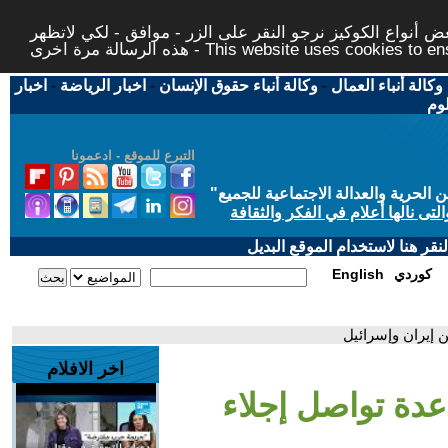
 أنواع الكوكيز نرجو النقر على الزر - موافق - لكي لاتظهر
This website uses cookies to ensure you ge
وكالة أنباء العمال
-
وكالة أنباء حقوق الإنسان
-
اخبار الرياضة
-
اخبار
لوم
التبرع للموقع - ادعمونا
حرية والعدالة الاجتماعية للجميع
"
تى نالها أعلام في الفكر والثقافة
قر هنا لاستخدام الموقع البديل
كوردي
English
من إيران وإسرائيل
اخر الافلام
ل عدة تواصل إجلاء