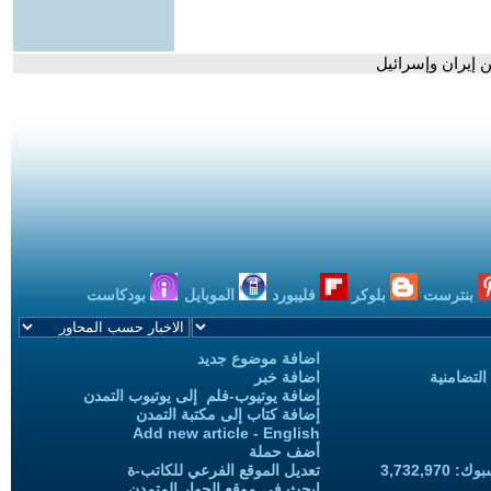
من إيران وإسرائيل
بنترست
بلوكر
فليبورد
الموبايل
بودكاست
اضافة موضوع جديد
التضامنية
اضافة خبر
إضافة يوتيوب-فلم إلى يوتيوب التمدن
إضافة كتاب إلى مكتبة التمدن
Add new article - English
أضف حملة
3,732,97
تعديل الموقع الفرعي للكاتب-ة
ابحث في موقع الحوار المتمدن