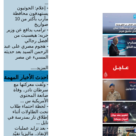
...
-
إعلام: الحوثيون
يستهدفون محافظة
مأرب بأكثر من 10
صواريخ
-
ترامب يدافع عن وزير
حربه: هيغسيث من
أفضل رجالي
-
هجوم مصري على عبد
الرحمن السيد بعد حديثه
المسيء عن مصر
المزيد.....
احدث الأخبار المهمة
-
وثّقت معركتها مع
سرطان نادر.. وفاة
صانعة المحتوى
الأمريكية س ...
-
لحظة احتماء طلاب
تحت الطاولات أثناء
إطلاق نار بمدرسة في
تايل ...
-
بعد تزايد عمليات
الإنقاذ.. ماليزيا تقيّد