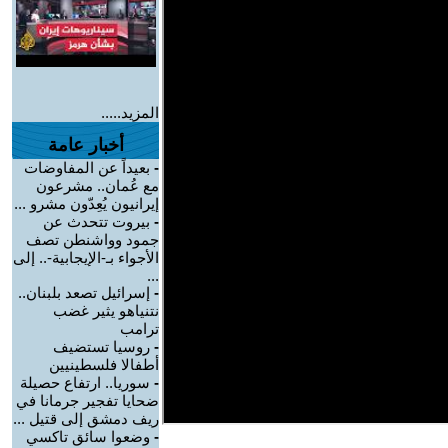
المزيد.....
أخبار عامة
-
بعيداً عن المفاوضات
مع عُمان.. مشرعون
إيرانيون يُعِدّون مشرو ...
-
بيروت تتحدث عن
جمود وواشنطن تصف
الأجواء بـ-الإيجابية-.. إلى
...
-
إسرائيل تصعد بلبنان..
نتنياهو يثير غضب
ترامب
-
روسيا تستضيف
أطفالا فلسطينيين
-
سوريا.. ارتفاع حصيلة
ضحايا تفجير جرمانا في
ريف دمشق إلى قتيل ...
-
وضعوا سائق تاكسي