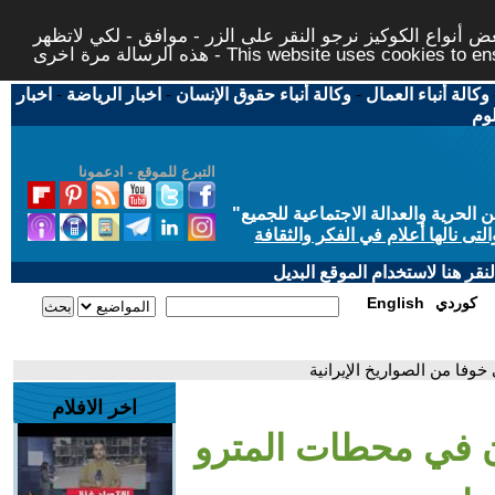
 أنواع الكوكيز نرجو النقر على الزر - موافق - لكي لاتظهر
This website uses cookies to ensure you ge
وكالة أنباء العمال
-
وكالة أنباء حقوق الإنسان
-
اخبار الرياضة
-
اخبار
لوم
التبرع للموقع - ادعمونا
حرية والعدالة الاجتماعية للجميع
"
تى نالها أعلام في الفكر والثقافة
قر هنا لاستخدام الموقع البديل
كوردي
English
وفا من الصواريخ الإيرانية
اخر الافلام
ون في محطات المترو