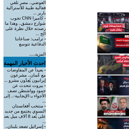
العوضي.. مصر تلغي
فعالية طبية للأسترالية
باربر ...
-
كاميرا CNN تجوب
شوارع دمشق.. وهذا ما
رصدته خلال نظرة على
الح ...
-
ترامب: صناعاتنا
الدفاعية تتوسع
المزيد.....
احدث الأخبار المهمة
-
بعيداً عن المفاوضات
مع عُمان.. مشرعون
إيرانيون يُعِدّون مشرو ...
-
بيروت تتحدث عن
جمود وواشنطن تصف
الأجواء بـ-الإيجابية-.. إلى
...
-
منتخب أفغانستان
النسوي يجتمع من جديد
على بُعد 8 آلاف ميل بعد
...
-
إسرائيل تصعد بلبنان..