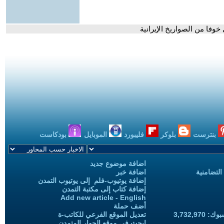
وفا من الصواريخ الإيرانية
بنترست
بلوكر
فليبورد
الموبايل
بودكاست
اضافة موضوع جديد
التضامنية
اضافة خبر
إضافة يوتيوب-فلم إلى يوتيوب التمدن
إضافة كتاب إلى مكتبة التمدن
Add new article - English
أضف حملة
3,732,97
تعديل الموقع الفرعي للكاتب-ة
ابحث في موقع الحوار المتمدن