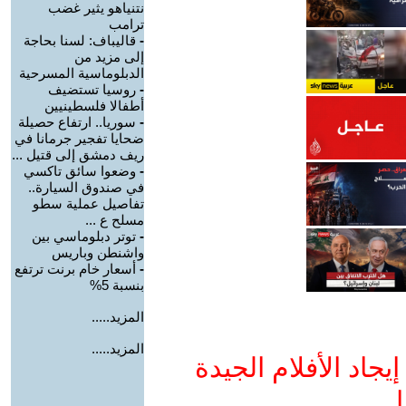
نتنياهو يثير غضب
ترامب
-
قاليباف: لسنا بحاجة
إلى مزيد من
الدبلوماسية المسرحية
-
روسيا تستضيف
أطفالا فلسطينيين
-
سوريا.. ارتفاع حصيلة
ضحايا تفجير جرمانا في
ريف دمشق إلى قتيل ...
-
وضعوا سائق تاكسي
في صندوق السيارة..
تفاصيل عملية سطو
مسلح ع ...
-
توتر دبلوماسي بين
واشنطن وباريس
-
أسعار خام برنت ترتفع
بنسبة 5%
المزيد.....
المزيد.....
جاد الأفلام الجيدة
ا