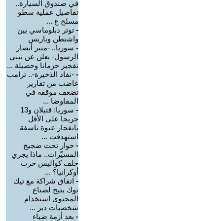
في صندوق السيارة..
تفاصيل عملية سطو
مسلح ع ...
-
توتر دبلوماسي بين
واشنطن وباريس
-
سوريا.. -منبر أنصار
الرسول- يعلن عن تبني
تفجير جرمانا وحصيلة ...
-
-نفاد الذخيرة-.. ترامب
غاضب من تقارير
تضعف موقفه في
المفاوضا ...
-
سوريا: قتيلان و13
جريحا على الأقل
بانفجار عبوة ناسفة
استهدفت ...
-
حوار تحت ضجيج
المسيّرات.. ماذا يجري
خلف كواليس حرب
أوكرانيا؟ ...
-
اتفاق شراكة مع تيك
توك يتيح لصناع
المحتوى استخدام
شخصيات ديز ...
-
بعد أزمة ضياء