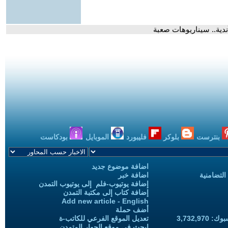
ندية.. سيناريوهات صعبة
بنترست
بلوكر
فليبورد
الموبايل
بودكاست
اضافة موضوع جديد
التضامنية
اضافة خبر
إضافة يوتيوب-فلم إلى يوتيوب التمدن
إضافة كتاب إلى مكتبة التمدن
Add new article - English
أضف حملة
3,732,97
تعديل الموقع الفرعي للكاتب-ة
ابحث في موقع الحوار المتمدن