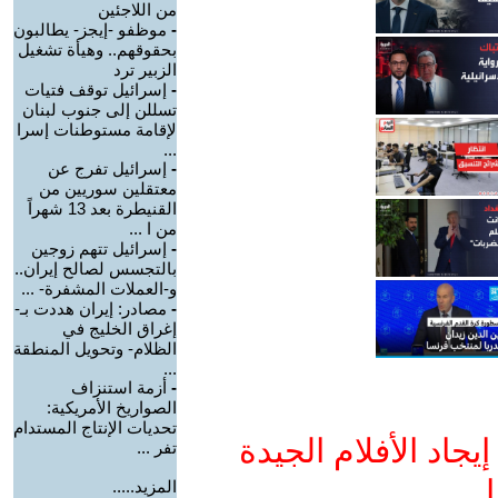
من اللاجئين
-
موظفو -إيجز- يطالبون
بحقوقهم.. وهيأة تشغيل
الزبير ترد
-
إسرائيل توقف فتيات
تسللن إلى جنوب لبنان
لإقامة مستوطنات إسرا
...
-
إسرائيل تفرج عن
معتقلين سوريين من
القنيطرة بعد 13 شهراً
من ا ...
-
إسرائيل تتهم زوجين
بالتجسس لصالح إيران..
و-العملات المشفرة- ...
-
مصادر: إيران هددت بـ-
إغراق الخليج في
الظلام- وتحويل المنطقة
...
-
أزمة استنزاف
الصواريخ الأمريكية:
تحديات الإنتاج المستدام
جاد الأفلام الجيدة
تفر ...
ا
المزيد.....