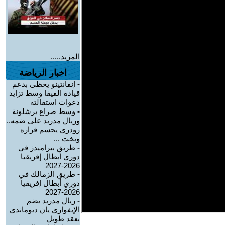
المزيد.....
اخبار الرياضة
-
إنفانتينو يحظى بدعم
قيادة الفيفا وسط تزايد
دعوات استقالته
-
وسط صراع برشلونة
وريال مدريد على ضمه..
رودري يحسم قراره
ويخت ...
-
طريق بيراميدز في
دوري أبطال إفريقيا
2026-2027
-
طريق الزمالك في
دوري أبطال إفريقيا
2026-2027
-
ريال مدريد يضم
الإيفواري يان ديوماندي
بعقد طويل