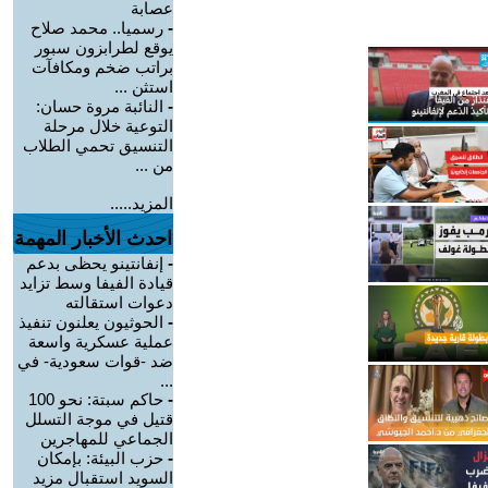
عصابة
-
رسميا.. محمد صلاح
يوقع لطرابزون سبور
براتب ضخم ومكافآت
استثن ...
-
النائبة مروة حسان:
التوعية خلال مرحلة
التنسيق تحمي الطلاب
من ...
المزيد.....
احدث الأخبار المهمة
-
إنفانتينو يحظى بدعم
قيادة الفيفا وسط تزايد
دعوات استقالته
-
الحوثيون يعلنون تنفيذ
عملية عسكرية واسعة
ضد -قوات سعودية- في
...
-
حاكم سبتة: نحو 100
قتيل في موجة التسلل
الجماعي للمهاجرين
-
حزب البيئة: بإمكان
السويد استقبال مزيد