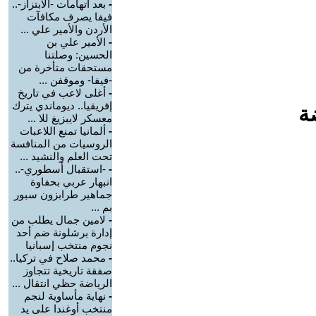
-
بعد اتهامات -الابتزاز-..
فيفا يصرف مكافآت
الأردن والأمير علي ...
-
الأمير علي بن
الحسين: وصلتنا
مستحقات متأخرة من
-فيفا- وموقفن ...
-
أغلى لاعب في تاريخ
إفريقيا.. ديوماندي يترك
ة
معسكر لايبزيغ للا ...
-
ألمانيا تمنع اللاعبات
الروسيات من المنافسة
تحت العلم والنشيد ...
-
-استقبال أسطوري-..
انبهار عربي بحفاوة
جماهير طرابزون سبور
بم ...
-
لامين جمال يطلب من
إدارة برشلونة ضم أحد
نجوم منتخب إسبانيا
-
محمد صلاح في تركيا..
صفقة تاريخية تتجاوز
الرياضة حظي انتقال ...
-
نهاية مأساوية لنجم
منتخب أوغندا على يد