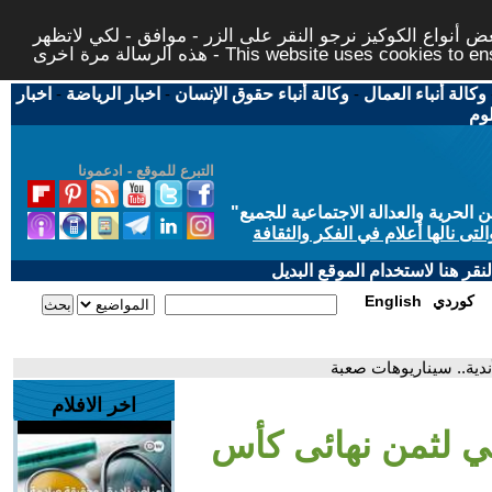
 أنواع الكوكيز نرجو النقر على الزر - موافق - لكي لاتظهر
This website uses cookies to ensure you ge
وكالة أنباء العمال
-
وكالة أنباء حقوق الإنسان
-
اخبار الرياضة
-
اخبار
لوم
التبرع للموقع - ادعمونا
حرية والعدالة الاجتماعية للجميع
"
تى نالها أعلام في الفكر والثقافة
قر هنا لاستخدام الموقع البديل
كوردي
English
ندية.. سيناريوهات صعبة
اخر الافلام
ي لثمن نهائى كأس