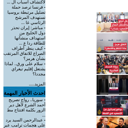
لاكتشاف أسباب ال ...
-
فرنسا ترصد حملة
تضليل مرتبطة بروسيا
تستهدف المرشح
الرئاسي غا ...
-
مباشر: إيران تحذر
دول الخليج من
استهداف منشآتها
للطاقة ردا ع ...
-
كيف ينظر أطراف
الصراع للاتفاق المرتقب
بشأن هرمز؟
-
سلام على ورق.. لماذا
يشتعل إقليم تيغراي
مجددا؟
المزيد.....
احدث الأخبار المهمة
-
سوريا.. رواج تصريح
أحمد الشرع لأهل دير
الزور بكلمة افتتاح مط
...
-
عبدالرحمن السيد يرد
على هجمات ترامب عبر