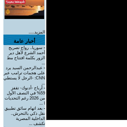
المزيد.....
أخبار عامة
-
سوريا.. رواج تصريح
أحمد الشرع لأهل دير
الزور بكلمة افتتاح مط
...
-
عبدالرحمن السيد يرد
على هجمات ترامب عبر
CNN: -الرجل لا يستطي
...
-
أرباح -أدنوك- تقفز
59% في النصف الأول
من 2026 رغم التحديات
ا ...
-
بعد اتهام سائق تطبيق
نقل ذكي بالتحرش..
الداخلية المصرية
تكشف ...