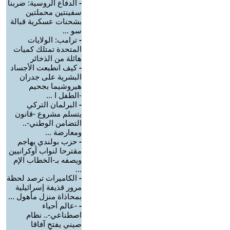
-
الدفاع الروسية: ضربنا
سفينتين محملتين
بشحنات عسكرية قبالة
سو ...
-
ترامب: الولايات
المتحدة تمتلك كميات
هائلة من الذخائر
-
كيف انطبعت الأجساد
البشرية على جدران
هيروشيما بجحيم
-الطفل ا ...
-
البرلمان التركي
يتسلم مشروع -قانون
التضامن الوطني-..
ومعارضة ...
-
حزب بولندي يهاجم
مقترحا لنواب أوكرانيين
ويصفه بـ-الخطاب الإم
...
-
الكاميرات ترصد لحظة
مرور قذيفة إسرائيلية
بمحاذاة منزل مأهول ...
-
-عالم أحياء
اصطناعي-.. نظام
صيني يفتح آفاقا