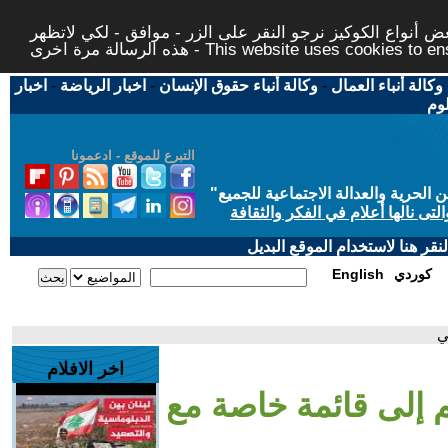
 أنواع الكوكيز نرجو النقر على الزر - موافق - لكي لاتظهر
This website uses cookies to ensure you ge
وكالة أنباء العمال
-
وكالة أنباء حقوق الإنسان
-
اخبار الرياضة
-
اخبار
لوم
التبرع للموقع - ادعمونا
حرية والعدالة الاجتماعية للجميع
"
تى نالها أعلام في الفكر والثقافة
قر هنا لاستخدام الموقع البديل
كوردي
English
ي
اخر الافلام
م إلى قائمة خاصة مع