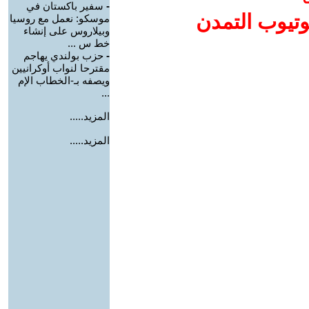
-
سفير باكستان في
وتيوب التمدن
موسكو: نعمل مع روسيا
وبيلاروس على إنشاء
خط س ...
-
حزب بولندي يهاجم
مقترحا لنواب أوكرانيين
ويصفه بـ-الخطاب الإم
...
المزيد.....
المزيد.....