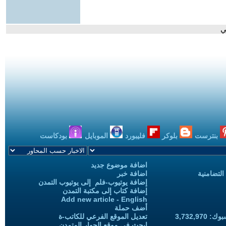
ي
بنترست
بلوكر
فليبورد
الموبايل
بودكاست
اضافة موضوع جديد
التضامنية
اضافة خبر
إضافة يوتيوب-فلم إلى يوتيوب التمدن
إضافة كتاب إلى مكتبة التمدن
Add new article - English
أضف حملة
3,732,97
تعديل الموقع الفرعي للكاتب-ة
ابحث في موقع الحوار المتمدن