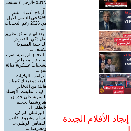
CNN: -الرجل لا يستطي
...
-
أرباح -أدنوك- تقفز
59% في النصف الأول
من 2026 رغم التحديات
ا ...
-
بعد اتهام سائق تطبيق
نقل ذكي بالتحرش..
الداخلية المصرية
تكشف ...
-
الدفاع الروسية: ضربنا
سفينتين محملتين
بشحنات عسكرية قبالة
سو ...
-
ترامب: الولايات
المتحدة تمتلك كميات
هائلة من الذخائر
-
كيف انطبعت الأجساد
البشرية على جدران
هيروشيما بجحيم
-الطفل ا ...
-
البرلمان التركي
جاد الأفلام الجيدة
يتسلم مشروع -قانون
التضامن الوطني-..
ا
ومعارضة ...