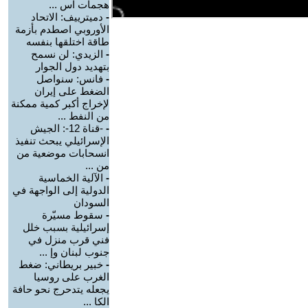
هجمات اس ...
-
دميترييف: الاتحاد
الأوروبي اصطدم بأزمة
طاقة اختلقها بنفسه
-
الزيدي: لن نسمح
بتهديد دول الجوار
-
فانس: سنواصل
الضغط على إيران
لإخراج أكبر كمية ممكنة
من النفط ...
-
-قناة 12-: الجيش
الإسرائيلي يبحث تنفيذ
انسحابات موضعية من
من ...
-
الآلية الخماسية
الدولية إلى الواجهة في
السودان
-
سقوط مسيّرة
إسرائيلية بسبب خلل
فني قرب منزل في
جنوب لبنان وإ ...
-
خبير بريطاني: ضغط
الغرب على روسيا
يجعله يتدحرج نحو حافة
الكا ...