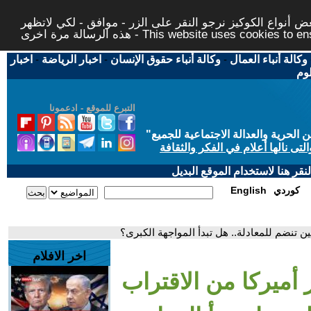
 أنواع الكوكيز نرجو النقر على الزر - موافق - لكي لاتظهر
This website uses cookies to ensure you ge
وكالة أنباء العمال
-
وكالة أنباء حقوق الإنسان
-
اخبار الرياضة
-
اخبار
لوم
التبرع للموقع - ادعمونا
حرية والعدالة الاجتماعية للجميع
"
تى نالها أعلام في الفكر والثقافة
قر هنا لاستخدام الموقع البديل
كوردي
English
ين تنضم للمعادلة.. هل تبدأ المواجهة الكبرى؟
اخر الافلام
 أميركا من الاقتراب