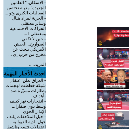
-
الاسكان: ” العلمين
الجديدة” مدينة تحتضن
الفعاليات الكبرى وتو ...
-
الحرية لمراد هبال
وسائر معتقلي
الحراكات الاجتماعية
ومعتقلي ا ...
-
حين لا تكفي
الصواريخ.. الجيش
الأمريكي يبحث عن
مخرج من حرب إي ...
المزيد.....
احدث الأخبار المهمة
-
العراق يعلن اعتقال
شبكة خططت لهجمات
بطائرات مسيّرة ضد
-أهداف ...
-
انفجارات تهز كييف
وسط دوي صفارات
الإنذار الجوي
-
حبل الملاحقات يلتف
حول بلدية الديوانية..
اعتقالات تتسع وناشط