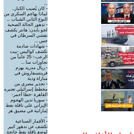
...
-
كان يُصيب الكبار..
لماذا يهاجم السكري من
النوع الثاني الشباب ...
-
تدهور الحالة الصحية
لجو بايدن: هانتر يكشف
تفشي السرطان في
جس ...
-
شهادات صادمة
تكشف كواليس -بيت
الرعب-: 25 عاماً من
تجاوزات سا ...
-
ريال مدريد يهزم
فرينتسفاروش في
مباراة ودية
-
تحذير مصري من
مخطط إسرائيلي تعتبره
القاهرة -خطا أحمر-
-
سوريا تدين الهجوم
الإيراني على ناقلة نفط
إماراتية في مضيق هر
...
-
الأقمار الصناعية
تكشف عن تدهور كبير
لوضع ناقلة نفط جانحة