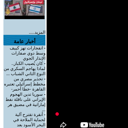
المزيد.....
أخبار عامة
-
انفجارات تهز كييف
وسط دوي صفارات
الإنذار الجوي
-
كان يُصيب الكبار..
لماذا يهاجم السكري من
النوع الثاني الشباب ...
-
تحذير مصري من
مخطط إسرائيلي تعتبره
القاهرة -خطا أحمر-
-
سوريا تدين الهجوم
الإيراني على ناقلة نفط
إماراتية في مضيق هر
...
-
أنقرة تقترح آلية
لحماية الملاحة في
البحر الأسود بعد