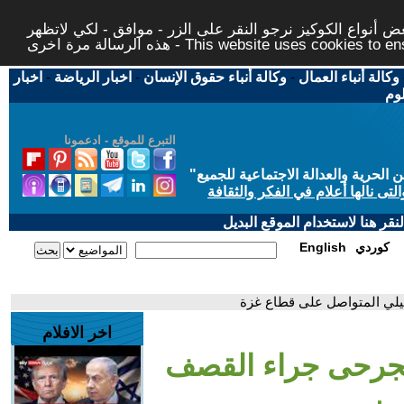
 أنواع الكوكيز نرجو النقر على الزر - موافق - لكي لاتظهر
This website uses cookies to ensure you ge
وكالة أنباء العمال
-
وكالة أنباء حقوق الإنسان
-
اخبار الرياضة
-
اخبار
لوم
التبرع للموقع - ادعمونا
حرية والعدالة الاجتماعية للجميع
"
تى نالها أعلام في الفكر والثقافة
قر هنا لاستخدام الموقع البديل
كوردي
English
يلي المتواصل على قطاع غزة
اخر الافلام
لجرحى جراء القصف