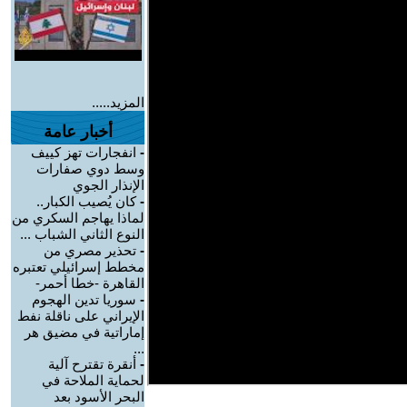
المزيد.....
أخبار عامة
-
انفجارات تهز كييف
وسط دوي صفارات
الإنذار الجوي
-
كان يُصيب الكبار..
لماذا يهاجم السكري من
النوع الثاني الشباب ...
-
تحذير مصري من
مخطط إسرائيلي تعتبره
القاهرة -خطا أحمر-
-
سوريا تدين الهجوم
الإيراني على ناقلة نفط
إماراتية في مضيق هر
...
-
أنقرة تقترح آلية
لحماية الملاحة في
البحر الأسود بعد