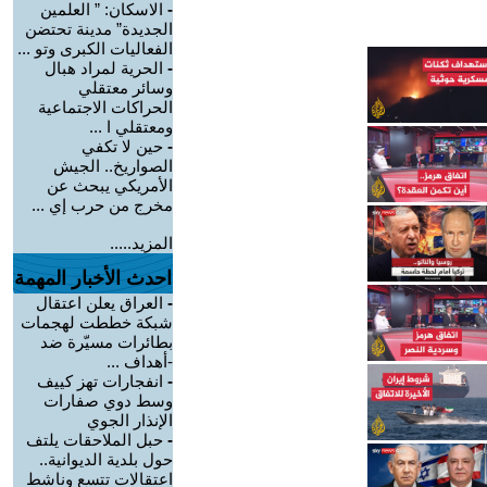
-
الاسكان: ” العلمين
الجديدة” مدينة تحتضن
الفعاليات الكبرى وتو ...
-
الحرية لمراد هبال
وسائر معتقلي
الحراكات الاجتماعية
ومعتقلي ا ...
-
حين لا تكفي
الصواريخ.. الجيش
الأمريكي يبحث عن
مخرج من حرب إي ...
المزيد.....
احدث الأخبار المهمة
-
العراق يعلن اعتقال
شبكة خططت لهجمات
بطائرات مسيّرة ضد
-أهداف ...
-
انفجارات تهز كييف
وسط دوي صفارات
الإنذار الجوي
-
حبل الملاحقات يلتف
حول بلدية الديوانية..
اعتقالات تتسع وناشط