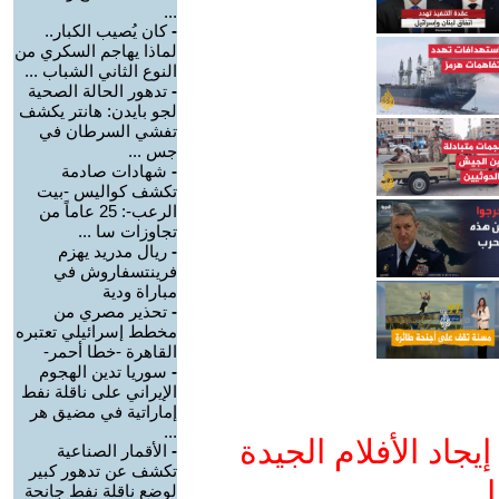
...
-
كان يُصيب الكبار..
لماذا يهاجم السكري من
النوع الثاني الشباب ...
-
تدهور الحالة الصحية
لجو بايدن: هانتر يكشف
تفشي السرطان في
جس ...
-
شهادات صادمة
تكشف كواليس -بيت
الرعب-: 25 عاماً من
تجاوزات سا ...
-
ريال مدريد يهزم
فرينتسفاروش في
مباراة ودية
-
تحذير مصري من
مخطط إسرائيلي تعتبره
القاهرة -خطا أحمر-
-
سوريا تدين الهجوم
الإيراني على ناقلة نفط
إماراتية في مضيق هر
...
جاد الأفلام الجيدة
-
الأقمار الصناعية
تكشف عن تدهور كبير
ا
لوضع ناقلة نفط جانحة