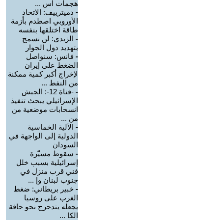
هجمات اس ...
-
دميترييف: الاتحاد
الأوروبي اصطدم بأزمة
طاقة اختلقها بنفسه
-
الزيدي: لن نسمح
بتهديد دول الجوار
-
فانس: سنواصل
الضغط على إيران
لإخراج أكبر كمية ممكنة
من النفط ...
-
-قناة 12-: الجيش
الإسرائيلي يبحث تنفيذ
انسحابات موضعية من
من ...
-
الآلية الخماسية
الدولية إلى الواجهة في
السودان
-
سقوط مسيّرة
إسرائيلية بسبب خلل
فني قرب منزل في
جنوب لبنان وإ ...
-
خبير بريطاني: ضغط
الغرب على روسيا
يجعله يتدحرج نحو حافة
الكا ...