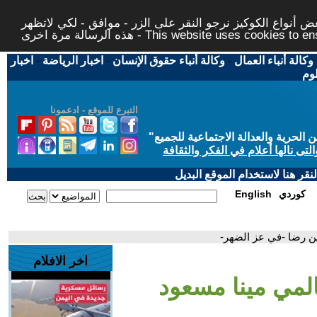
 أنواع الكوكيز نرجو النقر على الزر - موافق - لكي لاتظهر
This website uses cookies to ensure you ge
وكالة أنباء العمال
-
وكالة أنباء حقوق الإنسان
-
اخبار الرياضة
-
اخبار
لوم
التبرع للموقع - ادعمونا
حرية والعدالة الاجتماعية للجميع
"
تى نالها أعلام في الفكر والثقافة
قر هنا لاستخدام الموقع البديل
كوردي
English
ن رضا -في عز الضهر-
اخر الافلام
المي مينا مسعود