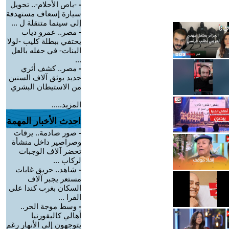
-
-باص الأحلام-.. تحويل
سيارة إسعاف مستهدفة
إلى سينما متنقلة ل ...
-
مصر.. عمرو دياب
يحتفي ببطلة كليب -لولا
البنات- في حفله بالعل
...
-
مصر.. كشف أثري
جديد يوثق آلاف السنين
من الاستيطان البشري
المزيد.....
احدث الأخبار المهمة
-
صور صادمة.. يرقات
وصراصير داخل منشأة
تحضر آلاف الوجبات
لركاب ...
-
شاهد.. حريق غابات
مستعر يجبر آلاف
السكان بغرب كندا على
الفرا ...
-
وسط موجة الحر..
أهالي كاليفورنيا
يتوجهون إلى الأنهار رغم