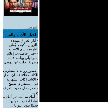
المزيد.....
اخبار الأدب والفن
-
آثار العراق مهددة
بالزوال.. كيف -يُقنَّن-
التاريخ باسم الاست ...
-
-خيار خاطئ-.. إعلام
إسرائيلي يهاجم فنانة
مصرية تخلت عن يهودي
...
-
صدور رواية لا تنتظرني
للكاتب علاء غسان نصار
-
الاشتراكات الشهرية
في -إنستغرام- تصبح
مصدر دخل جديد.. تعرف
ع ...
-
-أمك ثم أمك ثم أمك-..
لماذا اختارت هوليود
حديثا نبويا عنوانا ...