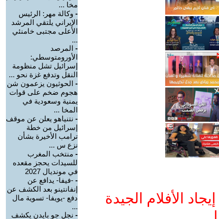
مخا ...
-
وكالة مهر: الرئيس
الإيراني يلتقي المرشد
الأعلى مجتبى خامنئي
...
-
المرصد
الأورومتوسطي:
إسرائيل تشل منظومة
النقل وتدفع غزة نحو ...
-
الحوثيون يزعمون شن
هجوم ضخم على قوات
يمنية وسعودية في
المخا ...
-
نتنياهو يعلن عن موقف
إسرائيل من خطة
ترامب الأخيرة بشأن
نزع س ...
-
منتخب المغرب
للسيدات يحجز مقعده
في مونديال 2027
-
-فيفا- يدافع عن
إنفانتينو بعد الكشف عن
جاد الأفلام الجيدة
دفع -يويفا- تسوية مال
...
ا
-
نجل جو بايدن يكشف