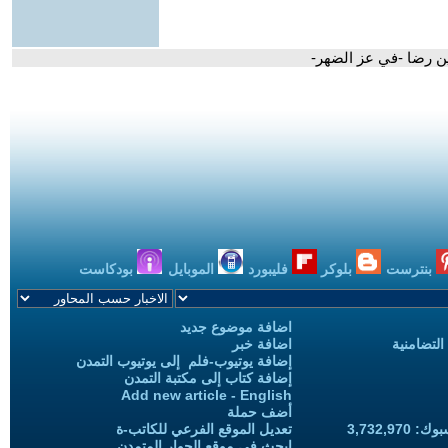
ن رضا -في عز الضهر-
بنترست
بلوكر
فليبورد
الموبايل
بودكاست
اضافة موضوع جديد
التضامنية
اضافة خبر
إضافة يوتيوب-فلم إلى يوتيوب التمدن
إضافة كتاب إلى مكتبة التمدن
Add new article - English
أضف حملة
3,732,97
تعديل الموقع الفرعي للكاتب-ة
ابحث في موقع الحوار المتمدن