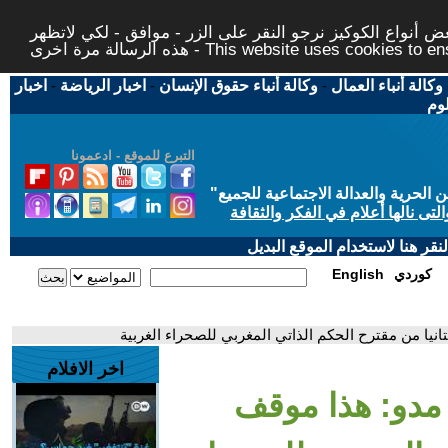
 أنواع الكوكيز نرجو النقر على الزر - موافق - لكي لاتظهر
This website uses cookies to ensure you ge
وكالة أنباء العمال
-
وكالة أنباء حقوق الإنسان
-
اخبار الرياضة
-
اخبار
لوم
التبرع للموقع - ادعمونا
حرية والعدالة الاجتماعية للجميع
"
تى نالها أعلام في الفكر والثقافة
قر هنا لاستخدام الموقع البديل
كوردي
English
انيا من مقترح الحكم الذاتي المغربي للصحراء الغربية
اخر الافلام
 مدو: هذا موقف