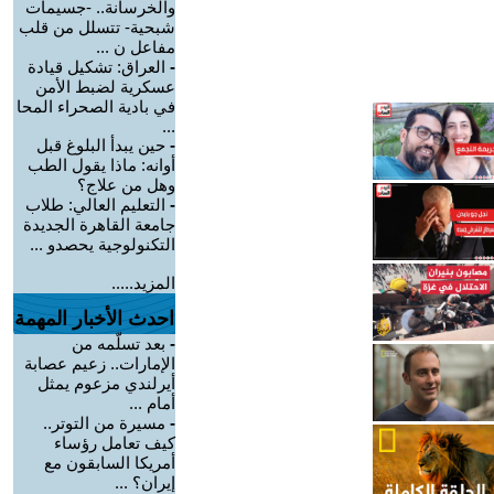
والخرسانة.. -جسيمات
شبحية- تتسلل من قلب
مفاعل ن ...
-
العراق: تشكيل قيادة
عسكرية لضبط الأمن
في بادية الصحراء المحا
...
-
حين يبدأ البلوغ قبل
أوانه: ماذا يقول الطب
وهل من علاج؟
-
التعليم العالي: طلاب
جامعة القاهرة الجديدة
التكنولوجية يحصدو ...
المزيد.....
احدث الأخبار المهمة
-
بعد تسلّمه من
الإمارات.. زعيم عصابة
أيرلندي مزعوم يمثل
أمام ...
-
مسيرة من التوتر..
كيف تعامل رؤساء
أمريكا السابقون مع
إيران؟ ...