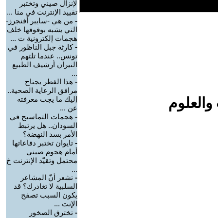
لإنزال صيني وتختبر
تقييد الإنترنت في منا ...
-
من هي -سايبر أفنجرز-
التي يشبه بوقوفها خلف
هجمات إلكترونية ت ...
-
كارثة جبل الناظور في
تونس.. عندما تلتهم
النيران أرشيف الطبيع
...
-
هذا الفطر يجتاح
مرافق الرعاية الصحية..
والعلوم
إليك ما يجب معرفته
عن ...
-
هجمات التماسيح في
السودان.. هل يرتبط
الأمر بسد النهضة؟
-
تايوان تختبر دفاعاتها
أمام هجوم صيني
محتمل وتقيّد الإنترنت خ
...
-
تشعر أنّ المشاعر
السلبية لا تغادرك؟ قد
يكون السبب تصفح
الإنت ...
-
تخترق الصخور