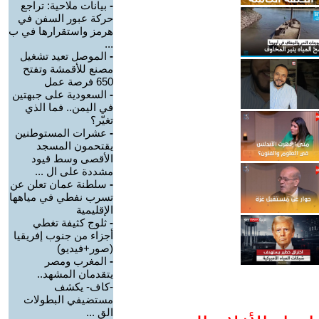
-
بيانات ملاحية: تراجع
حركة عبور السفن في
هرمز واستقرارها في ب
...
-
الموصل تعيد تشغيل
مصنع للأقمشة وتفتح
650 فرصة عمل
-
السعودية على جبهتين
في اليمن.. فما الذي
تغيّر؟
-
عشرات المستوطنين
يقتحمون المسجد
الأقصى وسط قيود
مشددة على ال ...
-
سلطنة عمان تعلن عن
تسرب نفطي في مياهها
الإقليمية
-
ثلوج كثيفة تغطي
أجزاء من جنوب إفريقيا
(صور+فيديو)
-
المغرب ومصر
يتقدمان المشهد..
-كاف- يكشف
مستضيفي البطولات
الق ...