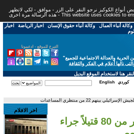
 أنواع الكوكيز نرجو النقر على الزر - موافق - لكي لاتظهر
This website uses cookies to ensure you ge
وكالة أنباء العمال
-
وكالة أنباء حقوق الإنسان
-
اخبار الرياضة
-
اخبار
لوم
التبرع للموقع - ادعمونا
حرية والعدالة الاجتماعية للجميع
"
تى نالها أعلام في الفكر والثقافة
قر هنا لاستخدام الموقع البديل
كوردي
English
اخر الافلام
- يوم دام في غزة.. أكثر من 80 قتيلاً جراء