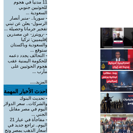
11 مدنياً في هجوم
للحوثيين جنوبي
السعودية ...
-
سوريا.. -منبر أنصار
الرسول- يعلن عن تبني
تفجير جرمانا وحصيلة ...
-
-رويترز- عن مصدرين
إقليميين: تركيا
والسعودية وباكستان
ستوقع ...
-
التحالف يجدد دعمه
للحكومة اليمنية عقب
هجوم الحوثيين على
مأرب ...
المزيد.....
احدث الأخبار المهمة
-
تحديث البنوك
والشركات.. سعر الدولار
اليوم في مصر مقابل
الجني ...
-
مفاجأة في عيار 21
اليوم.. تراجع جديد في
أسعار الذهب بمصر وتح