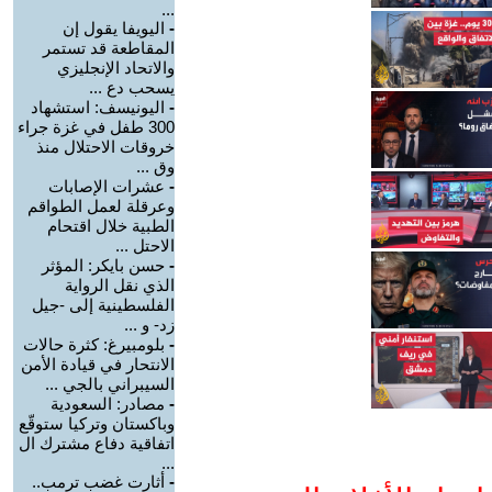
...
-
اليويفا يقول إن
المقاطعة قد تستمر
والاتحاد الإنجليزي
يسحب دع ...
-
اليونيسف: استشهاد
300 طفل في غزة جراء
خروقات الاحتلال منذ
وق ...
-
عشرات الإصابات
وعرقلة لعمل الطواقم
الطبية خلال اقتحام
الاحتل ...
-
حسن بايكر: المؤثر
الذي نقل الرواية
الفلسطينية إلى -جيل
زد- و ...
-
بلومبيرغ: كثرة حالات
الانتحار في قيادة الأمن
السيبراني بالجي ...
-
مصادر: السعودية
وباكستان وتركيا ستوقّع
اتفاقية دفاع مشترك ال
...
-
أثارت غضب ترمب..