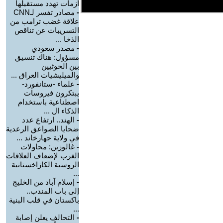
أزمات تهدد مستقبلها
-
مصادر تفسر لـCNN
علاقة غضب ترامب من
التسريبات عن تناقص
الذخا ...
-
مصدر سعودي
مسؤول: هناك تنسيق
بين الحوثيين
والميليشيات العراق ...
-
علماء -ستانفورد-
يبتكرون فيروسات
اصطناعية باستخدام
الذكاء ال ...
-
الهند.. ارتفاع عدد
ضحايا الصواعق الرعدية
في ولاية جهارخاند ...
-
غالوزين: محاولات
الغرب لإضعاف العلاقات
الروسية الكازاخستانية
...
-
إسلام آباد من الخليج
إلى باب المندب..
باكستان في قلب البنية
...
-
التحالف يعلن إصابة