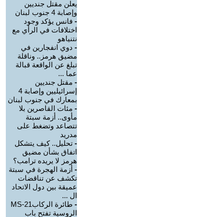
يعلن مقتل جنديين
وإصابة 4 جنوب لبنان
-
فانس يؤكد وجود
اختلافات في الرأي مع
نتنياهو
-
دوي انفجارين في
مضيق هرمز.. وناقلة
تبلغ عن الواقعة قبالة
عما ...
-
مقتل جنديين
إسرائيليين وإصابة 4
بمعارك في جنوب لبنان
-
مئات القاصرين بلا
مأوى.. أزمة سبتة
تتصاعد وتضغط على
مدريد
-
تحليل.. كيف يتشكل
اتفاق بشأن مضيق
هرمز لا يريده ترامب؟
-
أزمة الهجرة في سبتة
تكشف عن تناقضات
عميقة بين دول الاتحاد
ال ...
-
طائرة الركابMS-21
الروسية تفتح باب