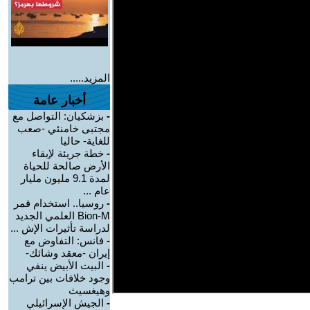
المزيد.....
أخبار عامة
-
بزشكيان: التواصل مع
مجتبى خامنئي -صعب
للغاية- حاليا
-
خطة جريئة لإبقاء
الأرض صالحة للحياة
لمدة 9.1 مليون مليار
عام ...
-
روسيا.. استخدام قمر
Bion-M العلمي الجديد
لدراسة تأثيرات الإش ...
-
فانس: التفاوض مع
إيران -معقد وشائك-
-
البيت الأبيض ينفي
وجود خلافات بين ترامب
وهيغسيث
-
الجيش الإسرائيلي