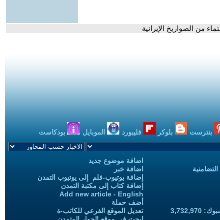
اء من الصواريخ الإيرانية
بنترست
بلوكر
فليبورد
الموبايل
بودكاست
اضافة موضوع جديد
التضامنية
اضافة خبر
إضافة يوتيوب-فلم إلى يوتيوب التمدن
إضافة كتاب إلى مكتبة التمدن
Add new article - English
أضف حملة
3,732,97
تعديل الموقع الفرعي للكاتب-ة
ابحث في موقع الحوار المتمدن