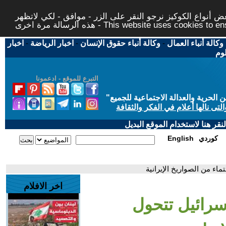
 أنواع الكوكيز نرجو النقر على الزر - موافق - لكي لاتظهر
This website uses cookies to ensure you ge
وكالة أنباء العمال
-
وكالة أنباء حقوق الإنسان
-
اخبار الرياضة
-
اخبار
لوم
التبرع للموقع - ادعمونا
حرية والعدالة الاجتماعية للجميع
"
تى نالها أعلام في الفكر والثقافة
قر هنا لاستخدام الموقع البديل
كوردي
English
اء من الصواريخ الإيرانية
اخر الافلام
رائيل تتحول