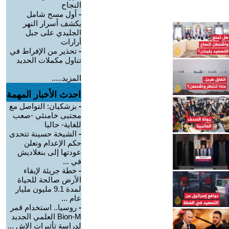
النجاح
-
أول مسح شامل
يكشف أسرار النهر
الجليدي على جبل
أرارات
-
تحذير من الإفراط في
تناول مكملات الحديد
المزيد.....
احدث الأخبار المهمة
-
بزشكيان: التواصل مع
مجتبى خامنئي -صعب
للغاية- حاليا
-
الشيخة حسينة تتحدى
حكم الإعدام وتعلن
عودتها إلى بنغلاديش
في ...
-
خطة جريئة لإبقاء
الأرض صالحة للحياة
لمدة 9.1 مليون مليار
عام ...
-
روسيا.. استخدام قمر
Bion-M العلمي الجديد
لدراسة تأثيرات الإش ...