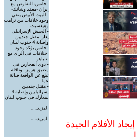
-
فانس: التفاوض مع
إيران -معقد وشائك-
-
البيت الأبيض ينفي
وجود خلافات بين ترامب
وهيغسيث
-
الجيش الإسرائيلي
يعلن مقتل جنديين
وإصابة 4 جنوب لبنان
-
فانس يؤكد وجود
اختلافات في الرأي مع
نتنياهو
-
دوي انفجارين في
مضيق هرمز.. وناقلة
تبلغ عن الواقعة قبالة
عما ...
-
مقتل جنديين
إسرائيليين وإصابة 4
بمعارك في جنوب لبنان
المزيد.....
المزيد.....
جاد الأفلام الجيدة
ا