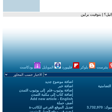
يل؟ | بتوقيت برلين
بنترست
بلوكر
فليبورد
الموبايل
بودكاست
اضافة موضوع جديد
التضامنية
اضافة خبر
إضافة يوتيوب-فلم إلى يوتيوب التمدن
إضافة كتاب إلى مكتبة التمدن
Add new article - English
أضف حملة
3,732,97
تعديل الموقع الفرعي للكاتب-ة
ابحث في موقع الحوار المتمدن