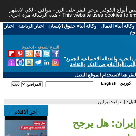
 أنواع الكوكيز نرجو النقر على الزر - موافق - لكي لاتظهر
This website uses cookies to ensure you ge
وكالة أنباء العمال
-
وكالة أنباء حقوق الإنسان
-
اخبار الرياضة
-
اخبار
لوم
التبرع للموقع - ادعمونا
حرية والعدالة الاجتماعية للجميع
"
تى نالها أعلام في الفكر والثقافة
قر هنا لاستخدام الموقع البديل
كوردي
English
يل؟ | بتوقيت برلين
اخر الافلام
يران: هل يرجح