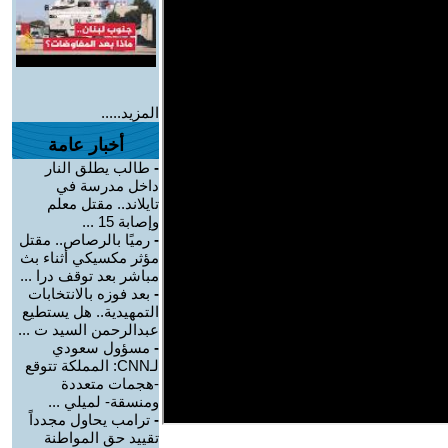
المزيد.....
أخبار عامة
-
طالب يطلق النار
داخل مدرسة في
تايلاند.. مقتل معلم
وإصابة 15 ...
-
رميًا بالرصاص.. مقتل
مؤثر مكسيكي أثناء بث
مباشر بعد توقف درا ...
-
بعد فوزه بالانتخابات
التمهيدية.. هل يستطيع
عبدالرحمن السيد ت ...
-
مسؤول سعودي
لـCNN: المملكة تتوقع
-هجمات متعددة
ومنسقة- لميلي ...
-
ترامب يحاول مجدداً
تقييد حق المواطنة