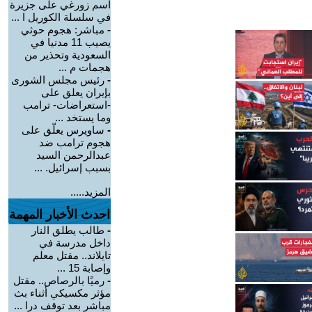
اسم زورغي على جزيرة
في سلسلة الكوريل ا ...
-
مباشر: هجوم حوثي
يصيب 11 مدنيا في
السعودية وتحذير من
هجمات م ...
-
رئيس مجلس الشورى
بإيران يعلق على
-استعراضات- ترامب
وما يستخد ...
-
ساويرس يعلّق على
هجوم ترامب ضد
عبدالرحمن السيد
بسبب إسرائيل. ...
المزيد.....
احدث الأخبار المهمة
-
طالب يطلق النار
داخل مدرسة في
تايلاند.. مقتل معلم
وإصابة 15 ...
-
رميًا بالرصاص.. مقتل
مؤثر مكسيكي أثناء بث
مباشر بعد توقف درا ...