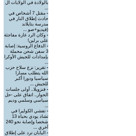
بالولادة في الولايات ال
...
-
مقتل 7 أشخاص في
حادث إطلاق النار في
مدرسة بتايلاند
(فيديو+صو ...
-
وكان الرد غارة مفاجئة
على برلين!
-
الدفاع الروسية: إصابة
3 سفن شحن محملة
بإمدادات للجيش الأوكرا
...
-
تقرير: نزع سلاح حزب
الله يتطلب مسارا
سياسيا ودورا أكبر
للجيش ...
-
فنزويلا.. أولى جلسات
الحوار.. اتفاق على -حل
سياسي وسلمي وديم
...
-
تفشي الكوليرا في
تشاد يودي بحياة 13
شخصا وإصابة نحو 240
آخري ...
-
اليابان ترد على إطلاق