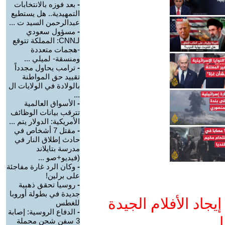
-
بعد فوزه بالانتخابات
التمهيدية.. هل يستطيع
عبدالرحمن السيد ت ...
-
مسؤول سعودي
لـCNN: المملكة تتوقع
-هجمات متعددة
ومنسقة- لميلي ...
-
ترامب يحاول مجدداً
تقييد حق المواطنة
بالولادة في الولايات ال
...
-
الأسواق العالمية
تترقب بيانات الوظائف
الأمريكية: الدولار يتم ...
-
مقتل 7 أشخاص في
حادث إطلاق النار في
مدرسة بتايلاند
(فيديو+صو ...
-
وكان الرد غارة مفاجئة
على برلين!
-
روسيا تحقق ذهبية
جديدة في بطولة أوروبا
جاد الأفلام الجيدة
للغطس
-
الدفاع الروسية: إصابة
ا
3 سفن شحن محملة