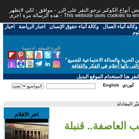
 أنواع الكوكيز نرجو النقر على الزر - موافق - لكي لاتظهر
This website uses cookies to ensure you ge
وكالة أنباء العمال
-
وكالة أنباء حقوق الإنسان
-
اخبار الرياضة
-
اخبار
لوم
التبرع للموقع - ادعمونا
حرية والعدالة الاجتماعية للجميع
"
تى نالها أعلام في الفكر والثقافة
قر هنا لاستخدام الموقع البديل
كوردي
English
ّر المعادلة
اخر الافلام
ب العاصفة.. قنبلة