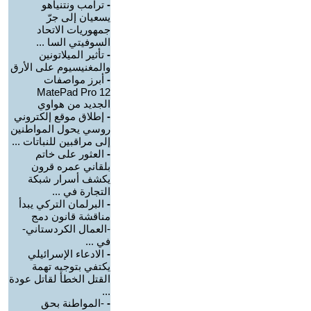
-
ترامب ونتنياهو
يسعيان إلى جرّ
جمهوريات الاتحاد
السوفيتي السا ...
-
تأثير الميلاتونين
والمغنيسيوم على الأرق
-
أبرز مواصفات
MatePad Pro 12
الجديد من هواوي
-
إطلاق موقع إلكتروني
روسي يحول المواطنين
إلى مراقبين للنباتات ...
-
العثور على خاتم
بلقاني عمره قرون
يكشف أسرار شبكة
التجارة في ...
-
البرلمان التركي يبدأ
مناقشة قانون دمج
-العمال الكردستاني-
في ...
-
الادعاء الإسرائيلي
يكتفي بتوجيه تهمة
القتل الخطأ لقاتل عودة
...
-
-المواطنة بحق