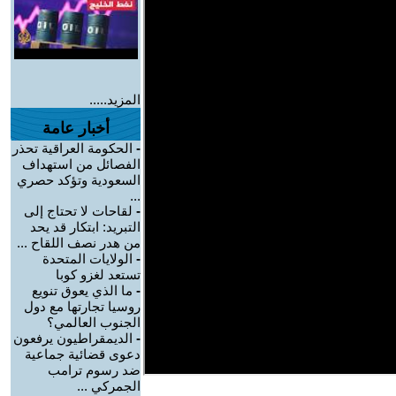
المزيد.....
أخبار عامة
-
الحكومة العراقية تحذر
الفصائل من استهداف
السعودية وتؤكد حصري
...
-
لقاحات لا تحتاج إلى
التبريد: ابتكار قد يحد
من هدر نصف اللقاح ...
-
الولايات المتحدة
تستعد لغزو كوبا
-
ما الذي يعوق تنويع
روسيا تجارتها مع دول
الجنوب العالمي؟
-
الديمقراطيون يرفعون
دعوى قضائية جماعية
ضد رسوم ترامب
الجمركي ...