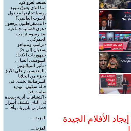
تستعد لغزو كوبا
-
ما الذي يعوق تنويع
روسيا تجارتها مع دول
الجنوب العالمي؟
-
الديمقراطيون يرفعون
دعوى قضائية جماعية
ضد رسوم ترامب
الجمركي ...
-
ترامب ونتنياهو
يسعيان إلى جرّ
جمهوريات الاتحاد
السوفيتي السا ...
-
تأثير الميلاتونين
والمغنيسيوم على الأرق
-
جزء من الخلايا
السرطانية يختبئ في
حالة سكون.. تهديد
صامت قد ...
-
اكتشافات أثرية جديدة
في ألتاي تكشف أسرار
حضارتي بازيريك وأفا ...
جاد الأفلام الجيدة
المزيد.....
ا
المزيد.....