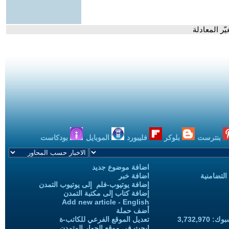
ّر المعادلة
بنترست
بلوكر
فليبورد
الموبايل
بودكاست
اضافة موضوع جديد
التضامنية
اضافة خبر
إضافة يوتيوب-فلم إلى يوتيوب التمدن
إضافة كتاب إلى مكتبة التمدن
Add new article - English
أضف حملة
3,732,97
تعديل الموقع الفرعي للكاتب-ة
ابحث في موقع الحوار المتمدن