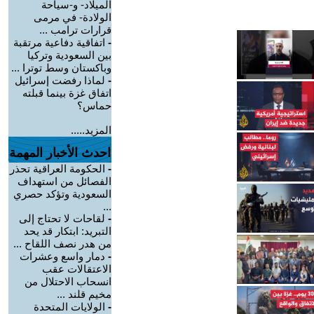
الميلاد- و-سياحة
الولادة- في مرمى
قرارات ترامب ...
-
اتفاقية دفاعية مرتقبة
بين السعودية وتركيا
وباكستان وسط توترا ...
-
لماذا رفضت إسرائيل
اتفاق غزة بينما قبلته
حماس؟
المزيد.....
احدث الأخبار المهمة
-
الحكومة العراقية تحذر
الفصائل من استهداف
السعودية وتؤكد حصري
...
-
لقاحات لا تحتاج إلى
التبريد: ابتكار قد يحد
من هدر نصف اللقاح ...
-
دمار واسع وعشرات
الاعتقالات عقب
انسحاب الاحتلال من
مخيم قلند ...
-
الولايات المتحدة