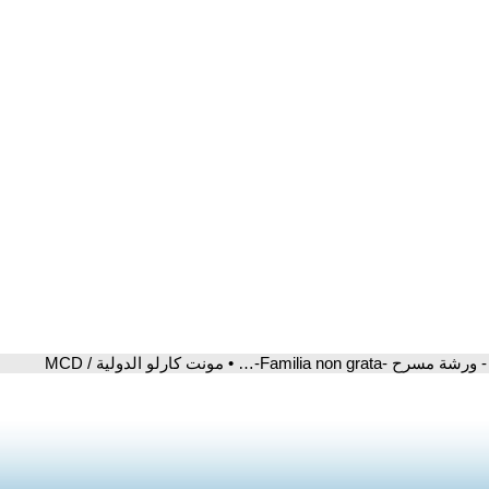
- ورشة مسرح -Familia non grata-… • مونت كارلو الدولية / MCD