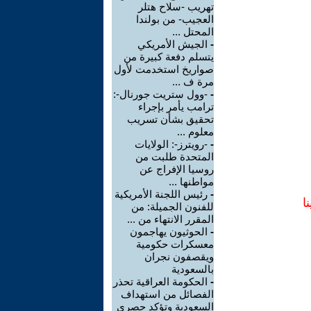
تهريب -سلاح هتلر
العجيب- من بولندا
المحتل ...
-
الجيش الأمريكي
يتسلم دفعة كبيرة من
صواريخ استخدمت لأول
مرة ف ...
-
-وول ستريت جورنال-:
ترامب يأمر بإجراء
تحقيق بشأن تسريب
معلوم ...
-
-رويترز-: الولايات
المتحدة طلبت من
روسيا الإفراج عن
مواطنها ...
-
رئيس اللجنة الأمريكية
ا
للفنون الجميلة: من
المقرر الانتهاء من ...
-
الحوثيون يهاجمون
معسكرات حكومية
ويقصفون نجران
بالسعودية
-
الحكومة العراقية تحذر
الفصائل من استهداف
السعودية وتؤكد حصري