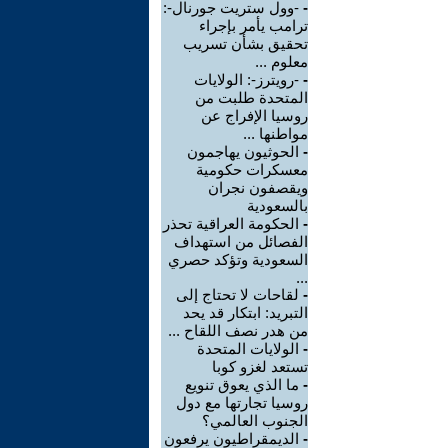
-
-وول ستريت جورنال-:
ترامب يأمر بإجراء
تحقيق بشأن تسريب
معلوم ...
-
-رويترز-: الولايات
المتحدة طلبت من
روسيا الإفراج عن
مواطنها ...
-
الحوثيون يهاجمون
معسكرات حكومية
ويقصفون نجران
بالسعودية
-
الحكومة العراقية تحذر
الفصائل من استهداف
السعودية وتؤكد حصري
...
-
لقاحات لا تحتاج إلى
التبريد: ابتكار قد يحد
من هدر نصف اللقاح ...
-
الولايات المتحدة
تستعد لغزو كوبا
-
ما الذي يعوق تنويع
روسيا تجارتها مع دول
الجنوب العالمي؟
-
الديمقراطيون يرفعون