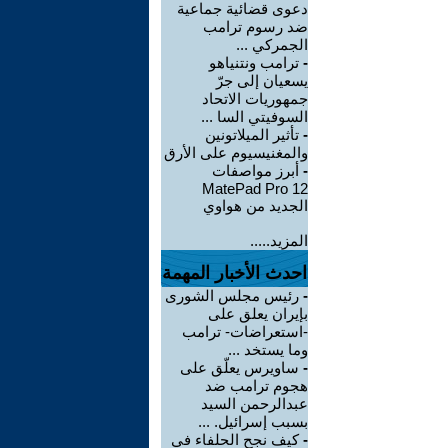
دعوى قضائية جماعية
ضد رسوم ترامب
الجمركي ...
-
ترامب ونتنياهو
يسعيان إلى جرّ
جمهوريات الاتحاد
السوفيتي السا ...
-
تأثير الميلاتونين
والمغنيسيوم على الأرق
-
أبرز مواصفات
MatePad Pro 12
الجديد من هواوي
المزيد.....
احدث الأخبار المهمة
-
رئيس مجلس الشورى
بإيران يعلق على
-استعراضات- ترامب
وما يستخد ...
-
ساويرس يعلّق على
هجوم ترامب ضد
عبدالرحمن السيد
بسبب إسرائيل. ...
-
كيف نجح الحلفاء في