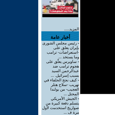
المزيد.....
أخبار عامة
-
رئيس مجلس الشورى
بإيران يعلق على
-استعراضات- ترامب
وما يستخد ...
-
ساويرس يعلّق على
هجوم ترامب ضد
عبدالرحمن السيد
بسبب إسرائيل. ...
-
كيف نجح الحلفاء في
تهريب -سلاح هتلر
العجيب- من بولندا
المحتل ...
-
الجيش الأمريكي
يتسلم دفعة كبيرة من
صواريخ استخدمت لأول
مرة ف ...