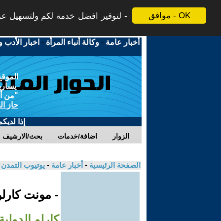
موافق - OK
لتوفير افضل خدمة لكم ولتسهيل عملي
أخبار عامة
-
وكالة أنباء المرأة
-
اخبار الأدب و
الموقع
يسارية
"من أج
حاز ال
إذا لديك
الزوار
اضافة/خدمات
بحث/الارشيف
الصفحة الرئيسية
-
أخبار عامة
-
يوتيوب التمدن
- مونت كارلو
كارلو الدولية / 