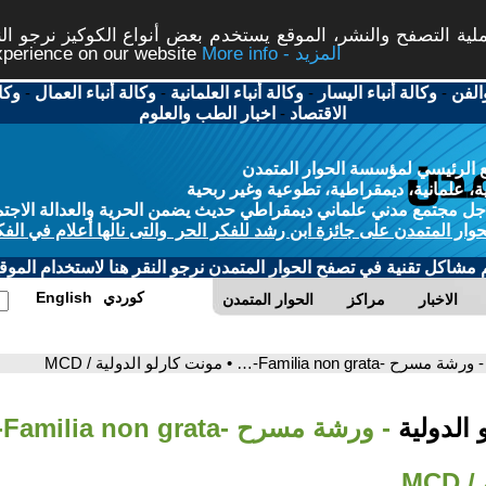
ة التصفح والنشر، الموقع يستخدم بعض أنواع الكوكيز نرجو النق
More info - المزيد
experience on our website
الفن
-
وكالة أنباء اليسار
-
وكالة أنباء العلمانية
-
وكالة أنباء العمال
-
وكا
الاقتصاد
-
اخبار الطب والعلوم
 الرئيسي لمؤسسة الحوار المتمدن
، علمانية، ديمقراطية، تطوعية وغير ربحية
ل مجتمع مدني علماني ديمقراطي حديث يضمن الحرية والعدالة الاجتم
حوار المتمدن على جائزة ابن رشد للفكر الحر والتى نالها أعلام في الفك
م مشاكل تقنية في تصفح الحوار المتمدن نرجو النقر هنا لاستخدام الموقع
كوردي
English
الاخبار
مراكز
الحوار المتمدن
- ورشة مسرح -Familia non grata-… • مونت كارلو الدولية / MCD
 الدولية
- 
MCD