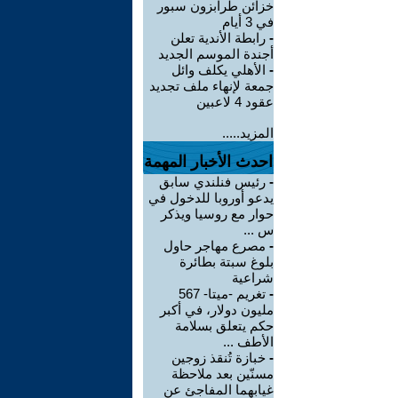
خزائن طرابزون سبور
في 3 أيام
-
رابطة الأندية تعلن
أجندة الموسم الجديد
-
الأهلي يكلف وائل
جمعة لإنهاء ملف تجديد
عقود 4 لاعبين
المزيد.....
احدث الأخبار المهمة
-
رئيس فنلندي سابق
يدعو أوروبا للدخول في
حوار مع روسيا ويذكر
س ...
-
مصرع مهاجر حاول
بلوغ سبتة بطائرة
شراعية
-
تغريم -ميتا- 567
مليون دولار، في أكبر
حكم يتعلق بسلامة
الأطف ...
-
خبازة تُنقذ زوجين
مسنّين بعد ملاحظة
غيابهما المفاجئ عن