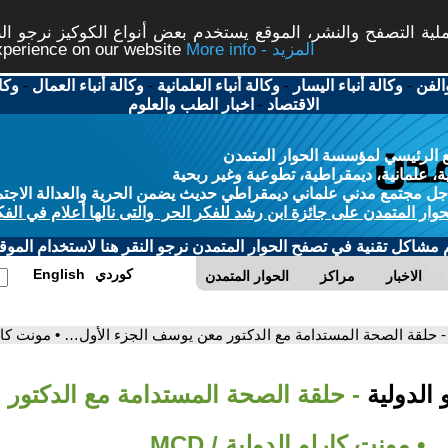
ة التصفح والنشر، الموقع يستخدم بعض أنواع الكوكيز نرجو النق
More info - المزيد
experience on our website
الفن
-
وكالة أنباء اليسار
-
وكالة أنباء العلمانية
-
وكالة أنباء العمال
-
وكا
الاقتصاد
-
اخبار الطب والعلوم
 الرئيسي لمؤسسة الحوار المتمدن
، علمانية، ديمقراطية، تطوعية وغير ربحية
ل مجتمع مدني علماني ديمقراطي حديث يضمن الحرية والعدالة الاجتم
حوار المتمدن على جائزة ابن رشد للفكر الحر والتى نالها أعلام في الفك
م مشاكل تقنية في تصفح الحوار المتمدن نرجو النقر هنا لاستخدام الموقع
كوردي
English
الاخبار
مراكز
الحوار المتمدن
- حلقة الصحة المستدامة مع الدكتور معن يوسف الجزء الأول… • مونت كارلو ا
 الدولية
- حلقة الصحة المستدامة مع الدكتو
• مونت كارلو الدولية / MCD