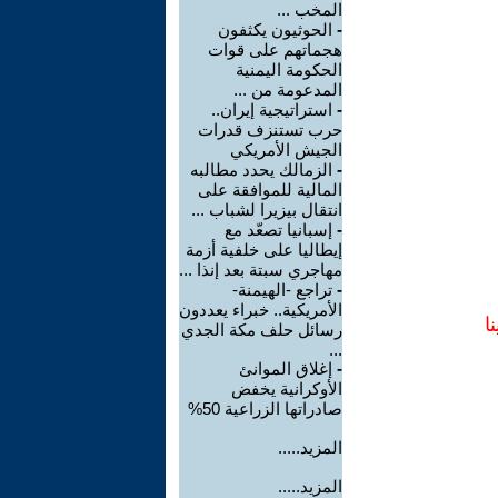
المخب ...
-
الحوثيون يكثفون
هجماتهم على قوات
الحكومة اليمنية
المدعومة من ...
-
استراتيجية إيران..
حرب تستنزف قدرات
الجيش الأمريكي
-
الزمالك يحدد مطالبه
المالية للموافقة على
انتقال بيزيرا لشباب ...
-
إسبانيا تصعّد مع
إيطاليا على خلفية أزمة
مهاجري سبتة بعد إنذا ...
-
تراجع -الهيمنة-
الأمريكية.. خبراء يعددون
ا
رسائل حلف مكة الجدي
...
-
إغلاق الموانئ
الأوكرانية يخفض
صادراتها الزراعية 50%
المزيد.....
المزيد.....