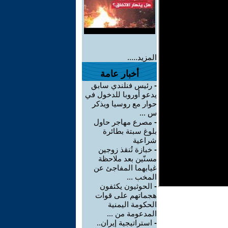
المزيد.....
أخبار عامة
-
رئيس فنلندي سابق
يدعو أوروبا للدخول في
حوار مع روسيا ويذكر
س ...
-
مصرع مهاجر حاول
بلوغ سبتة بطائرة
شراعية
-
خبازة تُنقذ زوجين
مسنّين بعد ملاحظة
غيابهما المفاجئ عن
المخب ...
-
الحوثيون يكثفون
هجماتهم على قوات
الحكومة اليمنية
المدعومة من ...
-
استراتيجية إيران..