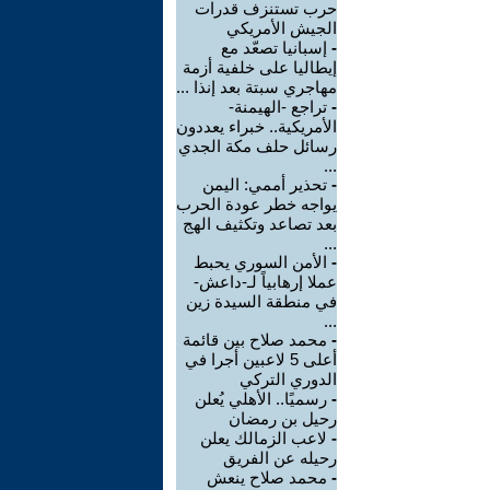
حرب تستنزف قدرات
الجيش الأمريكي
-
إسبانيا تصعّد مع
إيطاليا على خلفية أزمة
مهاجري سبتة بعد إنذا ...
-
تراجع -الهيمنة-
الأمريكية.. خبراء يعددون
رسائل حلف مكة الجدي
...
-
تحذير أممي: اليمن
يواجه خطر عودة الحرب
بعد تصاعد وتكثيف الهج
...
-
الأمن السوري يحبط
عملا إرهابياً لـ-داعش-
في منطقة السيدة زين
...
-
محمد صلاح بين قائمة
أعلى 5 لاعبين أجرا في
الدوري التركي
-
رسميًا.. الأهلي يُعلن
رحيل بن رمضان
-
لاعب الزمالك يعلن
رحيله عن الفريق
-
محمد صلاح ينعش