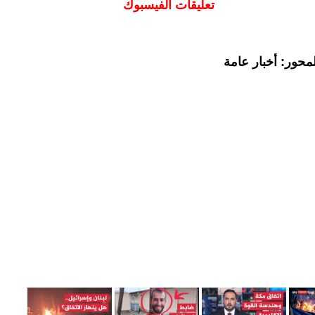
تعليقات الفيسبوك
محور: أخبار عامة