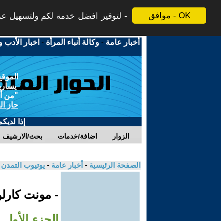
موافق - OK
لتوفير افضل خدمة لكم ولتسهيل عملي
أخبار عامة
-
وكالة أنباء المرأة
-
اخبار الأدب و
الموقع
يسارية
"من أج
حاز ال
إذا لديك
الزوار
اضافة/خدمات
بحث/الارشيف
الصفحة الرئيسية
-
أخبار عامة
-
يوتيوب التمدن
- مونت كارلو
الجزء الأول… 