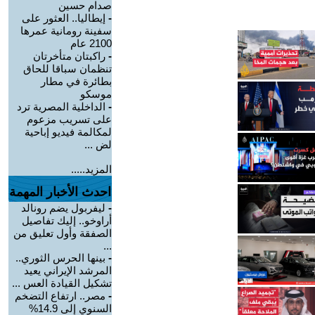
صدام حسين
-
إيطاليا.. العثور على
سفينة رومانية عمرها
2100 عام
-
راكبتان متأخرتان
تنظمان سباقا للحاق
بطائرة في مطار
موسكو
-
الداخلية المصرية ترد
على تسريب مزعوم
لمكالمة فيديو إباحية
لض ...
المزيد.....
احدث الأخبار المهمة
-
ليفربول يضم رونالد
أراوخو.. إليك تفاصيل
الصفقة وأول تعليق من
...
-
بينها الحرس الثوري..
المرشد الإيراني يعيد
تشكيل القيادة العس ...
-
مصر.. ارتفاع التضخم
السنوي إلى 14.9%