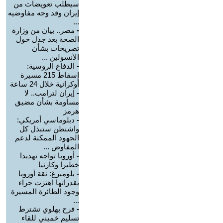
سيطلب تعويضات من
إيران وقد وجه مفاوضيه
...
-
مصر.. بيان من وزارة
الصحة بعد جدل حول
تصريحات بشأن
الأنسولين ...
-
الدفاع الروسية:
إسقاط 215 مسيرة
أوكرانية خلال 24 ساعة
-
إيران لترامب.. لا
مساومة بشأن مضيق
هرمز
-
دبلوماسي أمريكي:
واشنطن ستبذل كل
الجهود الممكنة لدعم
المفاوض ...
-
أوروبا تواجه تهديدا
خطيرا وكارثيا
-
بلومبرغ: ثقة أوروبا
بقدراتها اهتزت جراء
وجود الطائرة المسيرة
...
-
فرح بهلوي تشترط
تسليم خميني للقاء