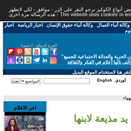
 أنواع الكوكيز نرجو النقر على الزر - موافق - لكي لاتظهر
This website uses cookies to ensure you ge
وكالة أنباء العمال
-
وكالة أنباء حقوق الإنسان
-
اخبار الرياضة
-
اخبار
لوم
التبرع للموقع - ادعمونا
حرية والعدالة الاجتماعية للجميع
"
تى نالها أعلام في الفكر والثقافة
قر هنا لاستخدام الموقع البديل
كوردي
English
هواء
اخر الافلام
د مذيعة لابنها