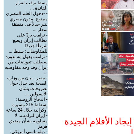
وسط ترقب لقرار
الفائدة ...
-
-دخول العلم المصري
ممنوع- مدون مصري
يثير جدلاً في منطقة
سقار ...
-
ترامب يردّ على
مطالب إيران ويضع
شرطًا جديدًا
للمفاوضات: سنطا ...
-
ترامب يقول إنه بدوره
سيطلب تعويضات من
إيران وقد وجه مفاوضيه
...
-
مصر.. بيان من وزارة
الصحة بعد جدل حول
تصريحات بشأن
الأنسولين ...
-
الدفاع الروسية:
إسقاط 215 مسيرة
أوكرانية خلال 24 ساعة
-
إيران لترامب.. لا
جاد الأفلام الجيدة
مساومة بشأن مضيق
هرمز
ا
-
دبلوماسي أمريكي: