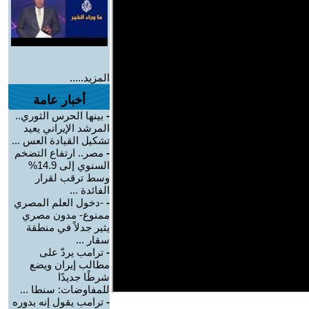
المزيد.....
أخبار عامة
-
بينها الحرس الثوري..
المرشد الإيراني يعيد
تشكيل القيادة العس ...
-
مصر.. ارتفاع التضخم
السنوي إلى 14.9%
وسط ترقب لقرار
الفائدة ...
-
-دخول العلم المصري
ممنوع- مدون مصري
يثير جدلاً في منطقة
سقار ...
-
ترامب يردّ على
مطالب إيران ويضع
شرطًا جديدًا
للمفاوضات: سنطا ...
-
ترامب يقول إنه بدوره