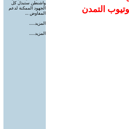
واشنطن ستبذل كل
وتيوب التمدن
الجهود الممكنة لدعم
المفاوض ...
المزيد.....
المزيد.....