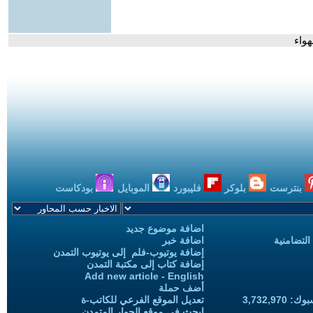
هواء
بنترست
بلوكر
فليبورد
الموبايل
بودكاست
اضافة موضوع جديد
التضامنية
اضافة خبر
إضافة يوتيوب-فلم إلى يوتيوب التمدن
إضافة كتاب إلى مكتبة التمدن
Add new article - English
أضف حملة
3,732,97
تعديل الموقع الفرعي للكاتب-ة
ابحث في موقع الحوار المتمدن