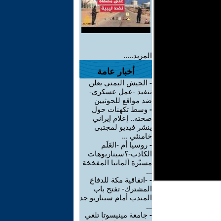
المزيد.....
أخبار عامة
-
الجيش اليمني يعلن
تنفيذ -عمل عسكري-
ضد مواقع للحوثيين
-
وسط تكهنات حول
صحته.. إعلام إيراني
ينشر فيديو لمجتبى
خامنئي ...
-
روسيا أم -العَلَم
الكاذب-؟سيناريوهات
مسيّرة ألمانيا المفخخة
...
-
-اتفاقية مكة للدفاع
المشترك- تفتح باب
المندب أمام سيناريو جد
...
-
جامعة مينيسوتا تلغي