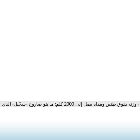
- وزنه يفوق طنين ومداه يصل إلى 2000 كلم: ما هو صاروخ -سجّيل- الذي استخدمته إيران لأول مرة ضد إسرائيل؟