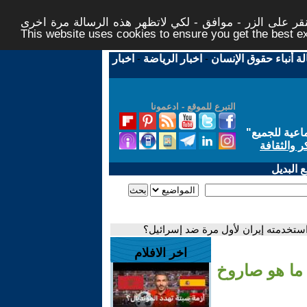
ر على الزر - موافق - لكي لاتظهر هذه الرسالة مرة اخرى -
This website uses cookies to ensure you get the best 
لة أنباء حقوق الإنسان
-
اخبار الرياضة
-
اخبار
التبرع للموقع - ادعمونا
اعية للجميع
"
ر والثقافة
 البديل
اخر الافلام
ن ومداه يصل إلى 2000 كلم: ما هو صاروخ