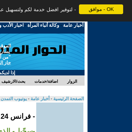
موافق - OK
لتوفير افضل خدمة لكم ولتسهيل عملي
أخبار عامة
-
وكالة أنباء المرأة
-
اخبار الأدب و
الموقع
يسارية
"من أج
حاز ال
إذا لديك
الزوار
اضافة/خدمات
بحث/الارشيف
الصفحة الرئيسية
-
أخبار عامة
-
يوتيوب التمدن
- فرانس 24
-سجّيل- الذ