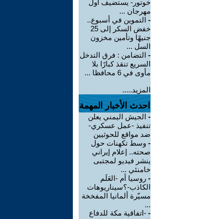
خوتور- يستضيف أول
مهرجان ...
-
التموين في أسبوع..
خفض السكر إلى 25
جنيهًا وتأمين مخزون
السل ...
-
التضامن : فرق التدخل
السريع تنقذ كبارًا بلا
مأوى في 6 محافظا ...
المزيد.....
احدث الأخبار المهمة
-
الجيش اليمني يعلن
تنفيذ -عمل عسكري-
ضد مواقع للحوثيين
-
وسط تكهنات حول
صحته.. إعلام إيراني
ينشر فيديو لمجتبى
خامنئي ...
-
روسيا أم -العَلَم
الكاذب-؟سيناريوهات
مسيّرة ألمانيا المفخخة
...
-
-اتفاقية مكة للدفاع