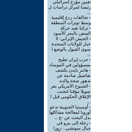
تعيين مؤرخ إسرائيلي
رئيسا لمركز دراسات ل
...
-
تحالفات ردع إقليمية
وسط توترات المنطقة
-
تركيا تقيد حركة
السفن بالبحر الأسود
-
الجيش الإيراني: لا
خيار للولايات المتحدة
سوى القبول بالوضع ا
...
-
حرب إيران تطيح
بمسؤولين في الموساد
-
هانتر بايدن يكشف
تفاصيل صادمة عن
تدهور صحة والده
-
الشيوخ الأمريكي يقر
تمويلا مؤقتا لتجنب
الإغلاق الحكومي قبل ا
...
-
أوسيتيا الجنوبية تدعو
أوروبا لمعالجة مشاكلها
بدل البحث عن -ع ...
-
رحلة إلى بيرو في
جبال سوتشي.. -روزا