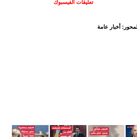
تعليقات الفيسبوك
محور: أخبار عامة