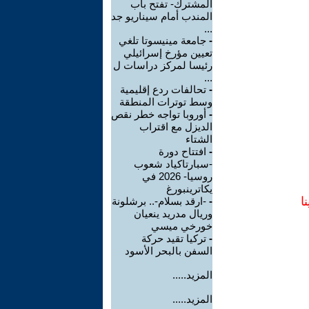
المشترك- تفتح باب
المندب أمام سيناريو جد
...
-
جامعة مينيسوتا تلغي
تعيين مؤرخ إسرائيلي
رئيسا لمركز دراسات ل
...
-
تحالفات ردع إقليمية
وسط توترات المنطقة
-
أوروبا تواجه خطر نقص
الديزل مع اقتراب
الشتاء
-
افتتاح دورة
-سبارتاكياد شعوب
روسيا- 2026 في
يكاترينبورغ
ا
-
-ارقد بسلام-.. برشلونة
وريال مدريد ينعيان
خورخي ميسي
-
تركيا تقيد حركة
السفن بالبحر الأسود
المزيد.....
المزيد.....