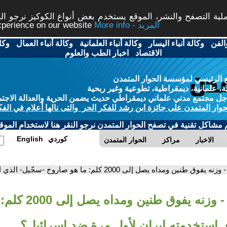
ة التصفح والنشر، الموقع يستخدم بعض أنواع الكوكيز نرجو النق
More info - المزيد
experience on our website
الفن
-
وكالة أنباء اليسار
-
وكالة أنباء العلمانية
-
وكالة أنباء العمال
-
وكا
الاقتصاد
-
اخبار الطب والعلوم
 الرئيسي لمؤسسة الحوار المتمدن
، علمانية، ديمقراطية، تطوعية وغير ربحية
ل مجتمع مدني علماني ديمقراطي حديث يضمن الحرية والعدالة الاجتم
حوار المتمدن على جائزة ابن رشد للفكر الحر والتى نالها أعلام في الفك
م مشاكل تقنية في تصفح الحوار المتمدن نرجو النقر هنا لاستخدام الموقع
كوردي
English
الاخبار
مراكز
الحوار المتمدن
- وزنه يفوق طنين ومداه يصل إلى 2000 كلم: ما هو صاروخ -سجّيل- الذي استخدمته إيران لأول مرة ضد إسرائيل؟
- وزنه يفوق طني
ي استخدمته إيران لأول مرة ضد إسرائيل؟