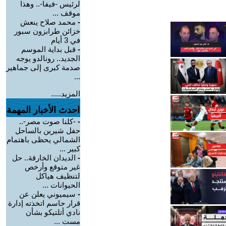
لرئيس -فيفا-.. وهذا
موقف ...
-
محمد صلاح ينعش
خزائن طرابزون سبور
في 3 أيام
-
قبل بداية الموسم
الجديد.. رونالدو يوجه
صدمة كبرى إلى جماهير
...
المزيد.....
احدث الأخبار المهمة
-
-كلنا صوت مصر-..
حفل شيرين بالساحل
الشمالي يحظى باهتمام
كبير ...
-
الديدان الخارقة.. حل
غير متوقع وأرخص
لتنظيف هياكل
الحيوانات ...
-
سيميوني يعلن عن
قرار حاسم اتخذته إدارة
نادي أتلتيكو بشأن
مست ...