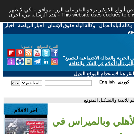
 أنواع الكوكيز نرجو النقر على الزر - موافق - لكي لاتظهر
This website uses cookies to ensure you ge
وكالة أنباء العمال
-
وكالة أنباء حقوق الإنسان
-
اخبار الرياضة
-
اخبار
لوم
التبرع للموقع - ادعمونا
حرية والعدالة الاجتماعية للجميع
"
تى نالها أعلام في الفكر والثقافة
قر هنا لاستخدام الموقع البديل
كوردي
English
 للأندية والتشكيل المتوقع
اخر الافلام
لأهلي وبالميراس في