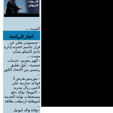
المزيد.....
اخبار الرياضة
-
سيميوني يعلن عن
قرار حاسم اتخذته إدارة
نادي أتلتيكو بشأن
مست ...
-
اتُهم بتقديم -خدمات
جنسية-.. أول تعليق
رسمي من الاتحاد الكور
...
-
مورينيو يفرض 3
قواعد صارمة على
لاعبي ريال مدريد
-
-اليويفا- يؤكد دفع
مستحقات نهاية الخدمة
لموظفة ارتبطت بعلاقة
...
-
وفاة والد ليونيل