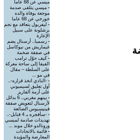
ميسي عن 68 عاما
-
ميسي يتلقى صدمة
موجعة بوفاة والده
خورخي عن 68 عاما
-
ليفربول يتعاقد مع نجم
برشلونة على سبيل
الإعارة
-
رسميا.. أرسنال يضم
غيماريش من نيوكاسل
ة
في صفقة ضخمة
-
كيف حوّل ترامب
الفيفا إلى ساحة معركة
على السلطة – مقال
في مو ...
-
-النادي اتخذ قراره-..
أول تعليق لسيميوني
على أزمة ألفاريز
-
بينهم مغربي.. 6 بدائل
لأرسنال لتعويض صفقة
فينيسيوس الضائعة
-
-سأفجره بـ 4 قنابل-..
تهديدات صادمة لميسي
ورونالدو خلال موند ...
-
قائمة بالاتحادات
المعارضة والمؤيدة