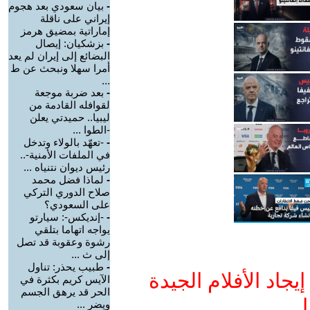
-
بيان سعودي بعد هجوم
إيراني على ناقلة
إماراتية بمضيق هرمز
-
بزشكيان: إيصال
البضائع إلى إيران لم يعد
أمرا سهلا ونبحث عن ط
...
-
بعد ضربة موجعة
لقوافله القادمة من
ليبيا.. حميدتي يعلن
-الطوا ...
-
-تعهّد بالولاء وتدخل
في الملفات الأمنية-..
رئيس ديوان نتنياه ...
-
لماذا فضل محمد
صلاح الدوري التركي
على السعودي؟
-
-إنديكس-: سيارتو
يواجه اتهاما بتلقي
رشوة وعقوبة قد تصل
إلى ث ...
-
طبيب يحذر: تناول
جاد الأفلام الجيدة
الآيس كريم بكثرة في
الحر قد يرهق الجسم
ا
ويضر ...