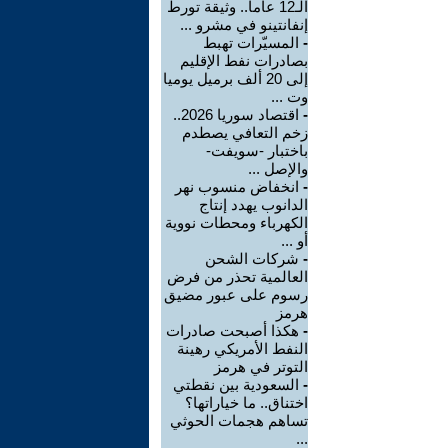
الـ12 عاما.. وثيقة تورط
إنفانتينو في مشرو ...
-
المسيّرات تهبط
بصادرات نفط الإقليم
إلى 20 ألف برميل يوميا
وت ...
-
اقتصاد سوريا 2026..
زخم التعافي يصطدم
باختبار -سويفت-
والإصل ...
-
انخفاض منسوب نهر
الدانوب يهدد إنتاج
الكهرباء ومحطات نووية
أو ...
-
شركات الشحن
العالمية تحذر من فرض
رسوم على عبور مضيق
هرمز
-
هكذا أصبحت صادرات
النفط الأمريكي رهينة
التوتر في هرمز
-
السعودية بين نقطتي
اختناق.. ما خياراتها؟
تساهم هجمات الحوثي
...