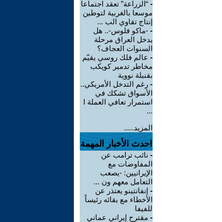
-
“الزراعة” تعقد اجتماعا
موسعا بالغربية لتوطين
إنتاج تقاوي الب ...
-
-ماكو فلوس-.. هل
يدخل العراق مرحلة
السنوات العجاف؟
-
عالم فلك روسي يقيّم
مخاطر تدمير كويكب
بقنبلة نووية
-
رغم التدخل الأمريكي..
الأسواق تشكك في
استمرار تعافي العملة ا
...
المزيد.....
احدث الأخبار المهمة
-
نائب ترامب عن
المفاوضات مع
الإيرانيين: -يصعب
التعامل معهم ون ...
-
إنفانتينو يعتذر عن
الأخطاء مع بقائه رئيساً
للفيفا
-
مقترح إيراني عماني