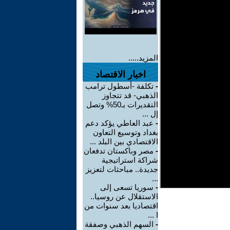
المزيد.....
اخبار الاقتصاد
-
تكلفة -أسطول ترامب
الذهبي- قد تتجاوز
التقديرات بـ50% وتصل
إل ...
-
عبد العاطي يؤكد دعم
بغداد وتوسيع التعاون
الاقتصادي بين البلد ...
-
مصر وباكستان تدفعان
شراكة استراتيجية
جديدة.. مباحثات لتعزيز
...
-
سوريا تسعى إلى
الاستقلال عن روسيا..
اقتصاديا بعد سنوات من
ا ...
-
السهم الذهبي وصفقة