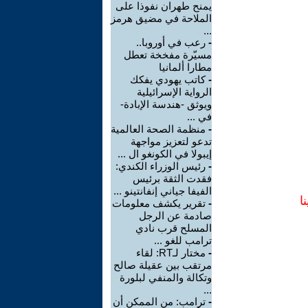
يمنح طهران نفوذا على
الملاحة في مضيق هرمز
...
-
رعب في أوروبا..
مسيّرة مفخخة تعطل
مطارا ألمانيا
-
كاتب يهودي يفكك
الرواية الإسرائيلية
ويوثق -هندسة الإبادة-
في ...
-
منظمة الصحة العالمية
تدعو لتعزيز مواجهة
إيبولا في الكونغو ال ...
-
رئيس الوزراء الكندي:
فقدت الثقة برئيس
الفيفا جياني إنفانتينو ...
ا
-
تقرير يكشف معلومات
صادمة عن الرجل
المسلح قرب نادي
ترامب للغو ...
-
مختار لـRT: لقاء
مرتقب بين عقيلة صالح
وتكالة والمنفي لبلورة
...
-
ترامب: من الممكن أن