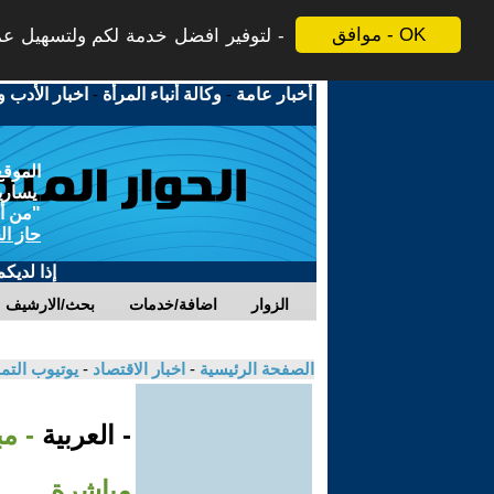
موافق - OK
لتوفير افضل خدمة لكم ولتسهيل عملي
أخبار عامة
-
وكالة أنباء المرأة
-
اخبار الأدب و
الموقع
يسارية
"من أج
حاز ال
إذا لديك
الزوار
اضافة/خدمات
بحث/الارشيف
الصفحة الرئيسية
-
اخبار الاقتصاد
-
يوتيوب الت
- العربية
- مب
مباشرة