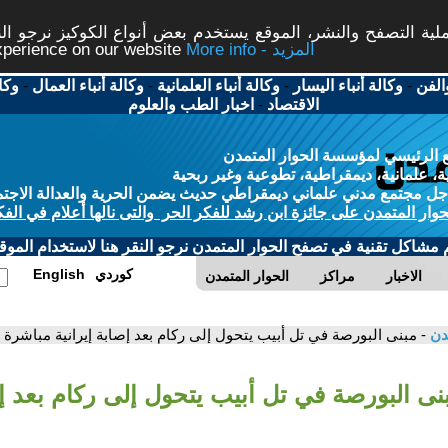
ة التصفح والنشر، الموقع يستخدم بعض أنواع الكوكيز نرجو النق
More info - المزيد
experience on our website
الفن
-
وكالة أنباء اليسار
-
وكالة أنباء العلمانية
-
وكالة أنباء العمال
-
وكا
الاقتصاد
-
اخبار الطب والعلوم
 الرئيسي لمؤسسة الحوار المتمدن
، علمانية، ديمقراطية، تطوعية وغير ربحية
ل مجتمع مدني علماني ديمقراطي حديث يضمن الحرية والعدالة الاجتم
حوار المتمدن على جائزة ابن رشد للفكر الحر والتى نالها أعلام في الفك
م مشاكل تقنية في تصفح الحوار المتمدن نرجو النقر هنا لاستخدام الموقع
كوردي
English
الاخبار
مراكز
الحوار المتمدن
مدن
- مبنى البورصة في تل أبيب يتحول إلى ركام بعد إصابة إيرانية مباشرة
نى البورصة في تل أبيب يتحول إلى ركام بعد إص