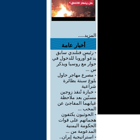
المزيد.....
أخبار عامة
-
رئيس فنلندي سابق
يدعو أوروبا للدخول في
حوار مع روسيا ويذكر
س ...
-
مصرع مهاجر حاول
بلوغ سبتة بطائرة
شراعية
-
خبازة تُنقذ زوجين
مسنّين بعد ملاحظة
غيابهما المفاجئ عن
المخب ...
-
الحوثيون يكثفون
هجماتهم على قوات
الحكومة اليمنية
المدعومة من ...
-
استراتيجية إيران..