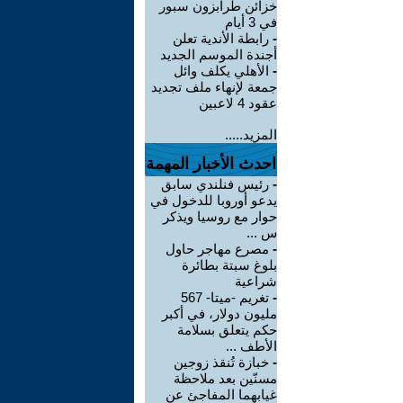
خزائن طرابزون سبور
في 3 أيام
-
رابطة الأندية تعلن
أجندة الموسم الجديد
-
الأهلي يكلف وائل
جمعة لإنهاء ملف تجديد
عقود 4 لاعبين
المزيد.....
احدث الأخبار المهمة
-
رئيس فنلندي سابق
يدعو أوروبا للدخول في
حوار مع روسيا ويذكر
س ...
-
مصرع مهاجر حاول
بلوغ سبتة بطائرة
شراعية
-
تغريم -ميتا- 567
مليون دولار، في أكبر
حكم يتعلق بسلامة
الأطف ...
-
خبازة تُنقذ زوجين
مسنّين بعد ملاحظة
غيابهما المفاجئ عن