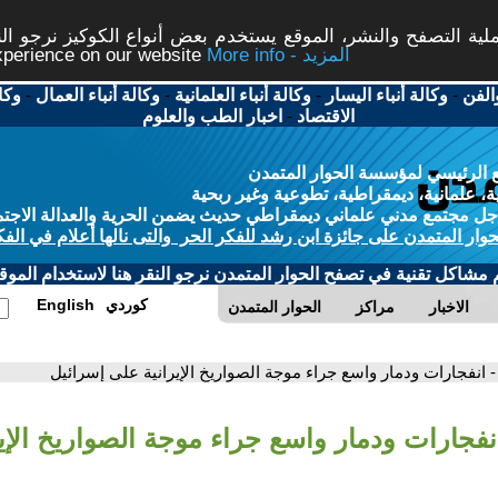
ة التصفح والنشر، الموقع يستخدم بعض أنواع الكوكيز نرجو النق
More info - المزيد
experience on our website
الفن
-
وكالة أنباء اليسار
-
وكالة أنباء العلمانية
-
وكالة أنباء العمال
-
وكا
الاقتصاد
-
اخبار الطب والعلوم
 الرئيسي لمؤسسة الحوار المتمدن
، علمانية، ديمقراطية، تطوعية وغير ربحية
ل مجتمع مدني علماني ديمقراطي حديث يضمن الحرية والعدالة الاجتم
حوار المتمدن على جائزة ابن رشد للفكر الحر والتى نالها أعلام في الفك
م مشاكل تقنية في تصفح الحوار المتمدن نرجو النقر هنا لاستخدام الموقع
كوردي
English
الاخبار
مراكز
الحوار المتمدن
- انفجارات ودمار واسع جراء موجة الصواريخ الإيرانية على إسرائيل
انفجارات ودمار واسع جراء موجة الصواريخ الإي