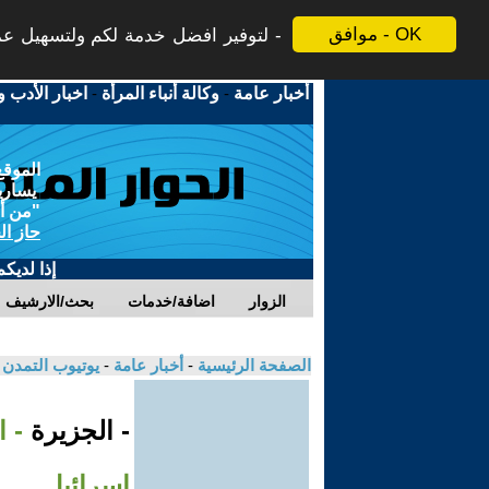
موافق - OK
لتوفير افضل خدمة لكم ولتسهيل عملي
أخبار عامة
-
وكالة أنباء المرأة
-
اخبار الأدب و
الموقع
يسارية
"من أج
حاز ال
إذا لديك
الزوار
اضافة/خدمات
بحث/الارشيف
الصفحة الرئيسية
-
أخبار عامة
-
يوتيوب التمدن
- الجزيرة
- 
إسرائيل