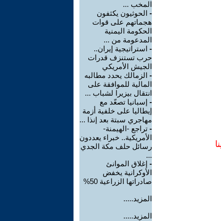
المخب ...
-
الحوثيون يكثفون
هجماتهم على قوات
الحكومة اليمنية
المدعومة من ...
-
استراتيجية إيران..
حرب تستنزف قدرات
الجيش الأمريكي
-
الزمالك يحدد مطالبه
المالية للموافقة على
انتقال بيزيرا لشباب ...
-
إسبانيا تصعّد مع
إيطاليا على خلفية أزمة
مهاجري سبتة بعد إنذا ...
-
تراجع -الهيمنة-
الأمريكية.. خبراء يعددون
ا
رسائل حلف مكة الجدي
...
-
إغلاق الموانئ
الأوكرانية يخفض
صادراتها الزراعية 50%
المزيد.....
المزيد.....