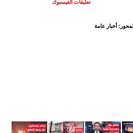
تعليقات الفيسبوك
محور: أخبار عامة