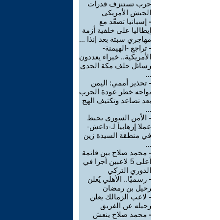
حرب تستنزف قدرات
الجيش الأمريكي
-
إسبانيا تصعّد مع
إيطاليا على خلفية أزمة
مهاجري سبتة بعد إنذا ...
-
تراجع -الهيمنة-
الأمريكية.. خبراء يعددون
رسائل حلف مكة الجدي
...
-
تحذير أممي: اليمن
يواجه خطر عودة الحرب
بعد تصاعد وتكثيف الهج
...
-
الأمن السوري يحبط
عملا إرهابياً لـ-داعش-
في منطقة السيدة زين
...
-
محمد صلاح بين قائمة
أعلى 5 لاعبين أجرا في
الدوري التركي
-
رسميًا.. الأهلي يُعلن
رحيل بن رمضان
-
لاعب الزمالك يعلن
رحيله عن الفريق
-
محمد صلاح ينعش