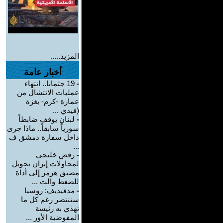
المزيد.....
أخبار عامة
-
19 جثمانا.. انتهاء
عمليات الانتشال من
عمارة -كرم- بغزة
(فيدي ...
-
لبنان يوقف ضابطاً
سورياً سابقاً.. ماذا جرى
داخل سفارة دمشق ف
...
-
رفض خليجي
لمحاولات إيران تحويل
مضيق هرمز إلى أداة
للضغط والت ...
-
مدفيديف: روسيا
ستنتصر رغم كل ما
تهذي به رئيسة
المفوضية الأور ...