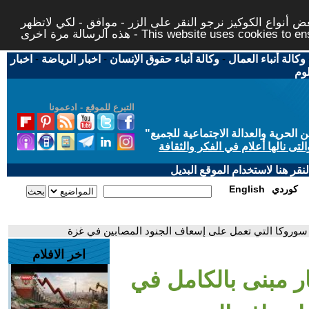
 أنواع الكوكيز نرجو النقر على الزر - موافق - لكي لاتظهر
This website uses cookies to ensure you ge
وكالة أنباء العمال
-
وكالة أنباء حقوق الإنسان
-
اخبار الرياضة
-
اخبار
لوم
التبرع للموقع - ادعمونا
حرية والعدالة الاجتماعية للجميع
"
تى نالها أعلام في الفكر والثقافة
قر هنا لاستخدام الموقع البديل
كوردي
English
ى سوروكا التي تعمل على إسعاف الجنود المصابين في غزة
اخر الافلام
ار مبنى بالكامل في