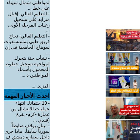
لمواطني شمال سيناء
علي خط ...
-
التعليم العالي: إقبال
متزايد على تسجيل
رغبات المرحلة الأولى
...
-
التعليم العالي: نجاح
فريق طبي بمستشفيات
سوهاج الجامعية في إن
...
-
نشأت حتة يتحرك
لمواجهة تسجيل خطوط
المحمول بأسماء
المواطنين د ...
المزيد.....
احدث الأخبار المهمة
-
19 جثمانا.. انتهاء
عمليات الانتشال من
عمارة -كرم- بغزة
(فيدي ...
-
لبنان يوقف ضابطاً
سورياً سابقاً.. ماذا جرى
داخل سفارة دمشق ف