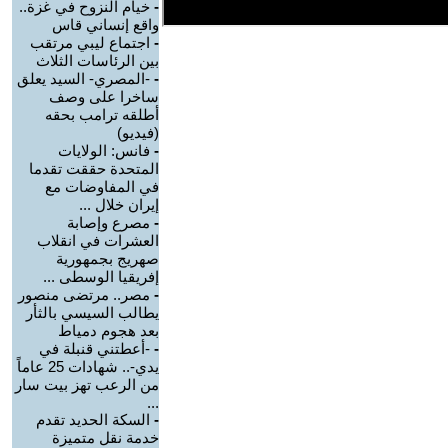
-
خيام النزوح في غزة..
واقع إنساني قاس
-
اجتماع ليبي مرتقب
بين الرئاسات الثلاث
-
-المصري- السيد يعلق
ساخرا على وصف
أطلقه ترامب بحقه
(فيديو)
-
فانس: الولايات
المتحدة حققت تقدما
في المفاوضات مع
إيران خلال ...
-
مصرع وإصابة
العشرات في انقلاب
صهريج بجمهورية
إفريقيا الوسطى ...
-
مصر.. مرتضى منصور
يطالب السيسي بالثأر
بعد هجوم دمياط
-
-أعطتني قنبلة في
يدي-.. شهادات 25 عاماً
من الرعب تهز بيت سار
...
-
السكة الحديد تقدم
خدمة نقل متميزة