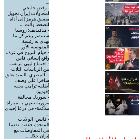
...
-
رفض خليجي
لمحاولات إيران تحويل
مضيق هرمز إلى أداة
للضغط والت ...
-
مدفيديف: روسيا
ستنتصر رغم كل ما
تهذي به رئيسة
المفوضية الأور ...
-
خيام النزوح في غزة..
واقع إنساني قاس
-
اجتماع ليبي مرتقب
بين الرئاسات الثلاث
-
-المصري- السيد يعلق
ساخرا على وصف
أطلقه ترامب بحقه
(فيديو)
-
سوريا.. مخالفة
مرورية تنتهي بـ -مباراة
ملاكمة- في درعا (فيدي
...
-
فانس: الولايات
المتحدة حققت تقدما
في المفاوضات مع
إيران خلال ...