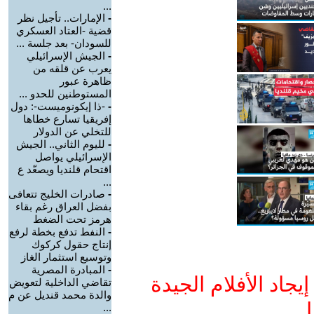
...
-
الإمارات.. تأجيل نظر
قضية -العتاد العسكري
للسودان- بعد جلسة ...
-
الجيش الإسرائيلي
يعرب عن قلقه من
ظاهرة عبور
المستوطنين للحدو ...
-
-ذا إيكونوميست-: دول
إفريقيا تسارع خطاها
للتخلي عن الدولار
-
لليوم الثاني.. الجيش
الإسرائيلي يواصل
اقتحام قلنديا ويصعّد ع
...
-
صادرات الخليج تتعافى
بفضل العراق رغم بقاء
هرمز تحت الضغط
-
النفط تدفع بخطة لرفع
إنتاج حقول كركوك
وتوسيع استثمار الغاز
-
المبادرة المصرية
جاد الأفلام الجيدة
تقاضي الداخلية لتعويض
والدة محمد قنديل عن م
ا
...