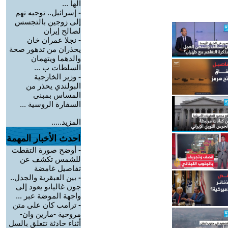
الها ...
-
إسرائيل.. توجيه تهم
إلى زوجين بالتجسس
لصالح إيران
-
نجلا عمران خان
يحذران من تدهور صحة
والدهما ويتهمان
السلطات ب ...
-
وزير الخارجية
البولندي يحذر من
المساس بمبنى
السفارة الروسية ...
المزيد.....
احدث الأخبار المهمة
-
أوضح صورة التقطت
للشمس تكشف عن
تفاصيل غامضة
-
بين العبقرية والجدل..
جون غاليانو يعود إلى
واجهة الموضة عبر ...
-
ترامب كان على متن
مروحية -مارين وان-
أثناء حادثة تتعلق بالسل