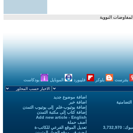
المفاوضات النووية
بنترست
بلوكر
فليبورد
الموبايل
بودكاست
اضافة موضوع جديد
التضامنية
اضافة خبر
إضافة يوتيوب-فلم إلى يوتيوب التمدن
إضافة كتاب إلى مكتبة التمدن
Add new article - English
أضف حملة
3,732,97
تعديل الموقع الفرعي للكاتب-ة
ابحث في موقع الحوار المتمدن