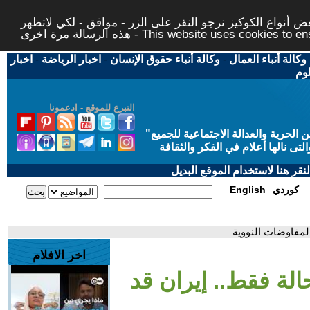
 أنواع الكوكيز نرجو النقر على الزر - موافق - لكي لاتظهر
This website uses cookies to ensure you ge
وكالة أنباء العمال
-
وكالة أنباء حقوق الإنسان
-
اخبار الرياضة
-
اخبار
لوم
التبرع للموقع - ادعمونا
حرية والعدالة الاجتماعية للجميع
"
تى نالها أعلام في الفكر والثقافة
قر هنا لاستخدام الموقع البديل
كوردي
English
المفاوضات النووية
اخر الافلام
الة فقط.. إيران قد