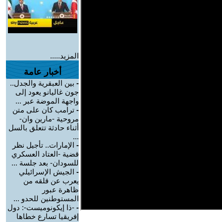
المزيد.....
أخبار عامة
-
بين العبقرية والجدل..
جون غاليانو يعود إلى
واجهة الموضة عبر ...
-
ترامب كان على متن
مروحية -مارين وان-
أثناء حادثة تتعلق بالسل
...
-
الإمارات.. تأجيل نظر
قضية -العتاد العسكري
للسودان- بعد جلسة ...
-
الجيش الإسرائيلي
يعرب عن قلقه من
ظاهرة عبور
المستوطنين للحدو ...
-
-ذا إيكونوميست-: دول
إفريقيا تسارع خطاها