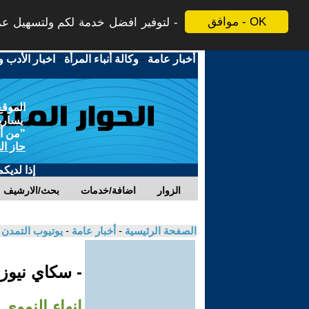
موافق - OK
لتوفير افضل خدمة لكم ولتسهيل عملي
أخبار عامة
-
وكالة أنباء المرأة
-
اخبار الأدب و
الموقع
يسارية
"من أج
حاز ال
إذا لديك
الزوار
اضافة/خدمات
بحث/الارشيف
الصفحة الرئيسية
-
أخبار عامة
-
يوتيوب التمدن
- سكاي نيوز
إنهاء النووي 