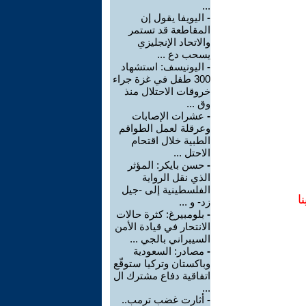
...
-
اليويفا يقول إن
المقاطعة قد تستمر
والاتحاد الإنجليزي
يسحب دع ...
-
اليونيسف: استشهاد
300 طفل في غزة جراء
خروقات الاحتلال منذ
وق ...
-
عشرات الإصابات
وعرقلة لعمل الطواقم
الطبية خلال اقتحام
الاحتل ...
-
حسن بايكر: المؤثر
الذي نقل الرواية
الفلسطينية إلى -جيل
ا
زد- و ...
-
بلومبيرغ: كثرة حالات
الانتحار في قيادة الأمن
السيبراني بالجي ...
-
مصادر: السعودية
وباكستان وتركيا ستوقّع
اتفاقية دفاع مشترك ال
...
-
أثارت غضب ترمب..