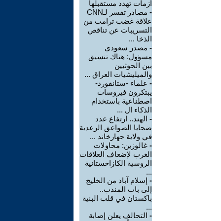
أزمات تهدد مستقبلها
-
مصادر تفسر لـCNN
علاقة غضب ترامب من
التسريبات عن تناقص
الذخا ...
-
مصدر سعودي
مسؤول: هناك تنسيق
بين الحوثيين
والميليشيات العراق ...
-
علماء -ستانفورد-
يبتكرون فيروسات
اصطناعية باستخدام
الذكاء ال ...
-
الهند.. ارتفاع عدد
ضحايا الصواعق الرعدية
في ولاية جهارخاند ...
-
غالوزين: محاولات
الغرب لإضعاف العلاقات
الروسية الكازاخستانية
...
-
إسلام آباد من الخليج
إلى باب المندب..
باكستان في قلب البنية
...
-
التحالف يعلن إصابة