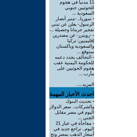
11 مدنياً في هجوم
للحوثيين جنوبي
السعودية ...
-
سوريا.. -منبر أنصار
الرسول- يعلن عن تبني
تفجير جرمانا وحصيلة ...
-
-رويترز- عن مصدرين
إقليميين: تركيا
والسعودية وباكستان
ستوقع ...
-
التحالف يجدد دعمه
للحكومة اليمنية عقب
هجوم الحوثيين على
مأرب ...
المزيد.....
احدث الأخبار المهمة
-
تحديث البنوك
والشركات.. سعر الدولار
اليوم في مصر مقابل
الجني ...
-
مفاجأة في عيار 21
اليوم.. تراجع جديد في
أسعار الذهب بمصر وتح