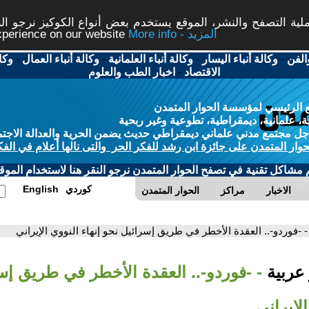
ة التصفح والنشر، الموقع يستخدم بعض أنواع الكوكيز نرجو النق
More info - المزيد
experience on our website
الفن
-
وكالة أنباء اليسار
-
وكالة أنباء العلمانية
-
وكالة أنباء العمال
-
وكا
الاقتصاد
-
اخبار الطب والعلوم
 الرئيسي لمؤسسة الحوار المتمدن
، علمانية، ديمقراطية، تطوعية وغير ربحية
ل مجتمع مدني علماني ديمقراطي حديث يضمن الحرية والعدالة الاجتم
حوار المتمدن على جائزة ابن رشد للفكر الحر والتى نالها أعلام في الفك
م مشاكل تقنية في تصفح الحوار المتمدن نرجو النقر هنا لاستخدام الموقع
كوردي
English
الاخبار
مراكز
الحوار المتمدن
- -فوردو-.. العقدة الأخطر في طريق إسرائيل نحو إنهاء النووي الإيراني
 عربية
- -فوردو-.. العقدة الأخطر في طريق إس
الإيراني