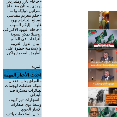
-
حاخام بارز وملياردير
يهودي يبحثان مقاضاة
إسرائيل دوليًا.. وا ...
-
حكم بتغريم مقدسي
لصالح الحاخام يهودا
غليك.. إليكم السبب
-
حاخام اليهود الأكبر في
روسيا: يمكن تسوية
النزاعات في العالم ...
-
بيان الدول العربية
والإسلامية خطوة على
الطريق الصحيح ولكن...
...
المزيد.....
احدث الأخبار المهمة
-
العراق يعلن اعتقال
شبكة خططت لهجمات
بطائرات مسيّرة ضد
-أهداف ...
-
انفجارات تهز كييف
وسط دوي صفارات
الإنذار الجوي
-
حبل الملاحقات يلتف