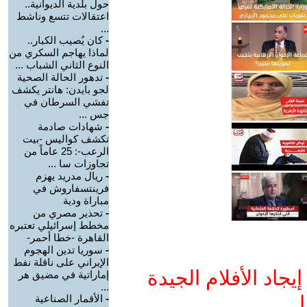
حول بلدية الديوانية..
اعتقالات تتسع وناشط
...
-
كان يُصيب الكبار..
لماذا يهاجم السكري من
النوع الثاني الشباب ...
-
تدهور الحالة الصحية
لجو بايدن: هانتر يكشف
تفشي السرطان في
جس ...
-
شهادات صادمة
تكشف كواليس -بيت
الرعب-: 25 عاماً من
تجاوزات سا ...
-
ريال مدريد يهزم
فرينتسفاروش في
مباراة ودية
-
تحذير مصري من
مخطط إسرائيلي تعتبره
القاهرة -خطا أحمر-
-
سوريا تدين الهجوم
الإيراني على ناقلة نفط
جاد الأفلام الجيدة
إماراتية في مضيق هر
...
ا
-
الأقمار الصناعية