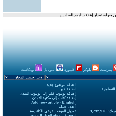
 مع استمرار إغلاقه لليوم السادس
بنترست
بلوكر
فليبورد
الموبايل
بودكاست
اضافة موضوع جديد
التضامنية
اضافة خبر
إضافة يوتيوب-فلم إلى يوتيوب التمدن
إضافة كتاب إلى مكتبة التمدن
Add new article - English
أضف حملة
3,732,97
تعديل الموقع الفرعي للكاتب-ة
ابحث في موقع الحوار المتمدن