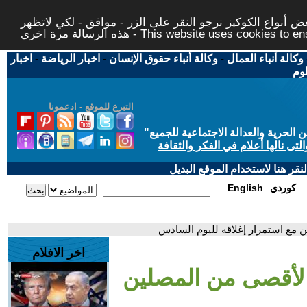
 أنواع الكوكيز نرجو النقر على الزر - موافق - لكي لاتظهر
This website uses cookies to ensure you ge
وكالة أنباء العمال
-
وكالة أنباء حقوق الإنسان
-
اخبار الرياضة
-
اخبار
لوم
التبرع للموقع - ادعمونا
حرية والعدالة الاجتماعية للجميع
"
تى نالها أعلام في الفكر والثقافة
قر هنا لاستخدام الموقع البديل
كوردي
English
 مع استمرار إغلاقه لليوم السادس
اخر الافلام
الأقصى من المصلين