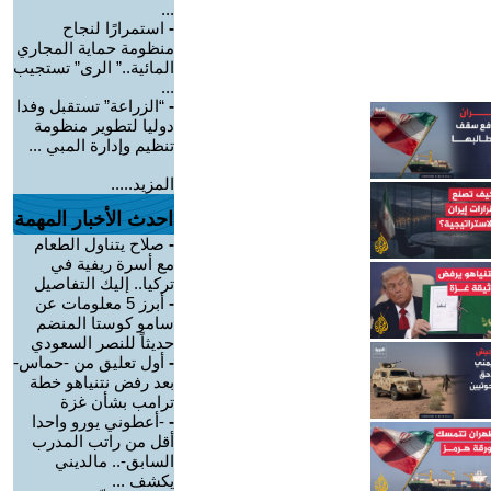
...
-
استمرارًا لنجاح
منظومة حماية المجاري
المائية..” الرى” تستجيب
...
-
“الزراعة” تستقبل وفدا
دوليا لتطوير منظومة
تنظيم وإدارة المبي ...
المزيد.....
احدث الأخبار المهمة
-
صلاح يتناول الطعام
مع أسرة ريفية في
تركيا.. إليك التفاصيل
-
أبرز 5 معلومات عن
سامو كوستا المنضم
حديثاً للنصر السعودي
-
أول تعليق من -حماس-
بعد رفض نتنياهو خطة
ترامب بشأن غزة
-
-أعطوني يورو واحدا
أقل من راتب المدرب
السابق-.. مالديني
يكشف ...