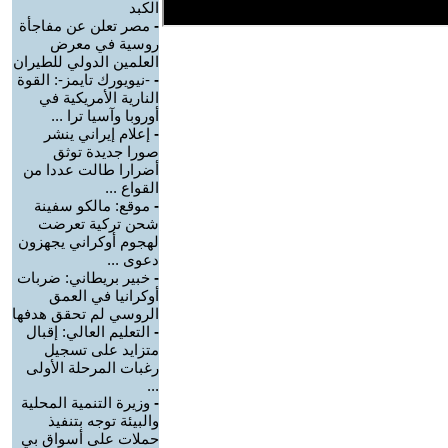
الكبد
-
مصر تعلن عن مفاجأة
روسية في معرض
العلمين الدولي للطيران
-
-نيويورك تايمز-: القوة
النارية الأمريكية في
أوروبا وآسيا ترا ...
-
إعلام إيراني ينشر
صورا جديدة توثق
أضرارا طالت عددا من
القواع ...
-
موقع: مالكو سفينة
شحن تركية تعرضت
لهجوم أوكراني يجهزون
دعوى ...
-
خبير بريطاني: ضربات
أوكرانيا في العمق
الروسي لم تحقق هدفها
-
التعليم العالي: إقبال
متزايد على تسجيل
رغبات المرحلة الأولى
...
-
وزيرة التنمية المحلية
والبيئة توجه بتنفيذ
حملات على أسواق بي