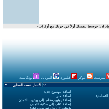
ران: -توسط لنفسك أولاً في حربك مع أوكرانيا-
بنترست
بلوكر
فليبورد
الموبايل
بودكاست
اضافة موضوع جديد
التضامنية
اضافة خبر
إضافة يوتيوب-فلم إلى يوتيوب التمدن
إضافة كتاب إلى مكتبة التمدن
Add new article - English