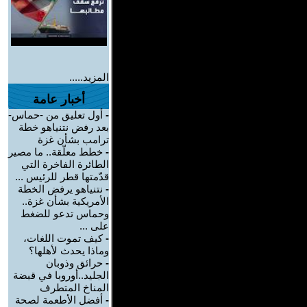
المزيد.....
أخبار عامة
-
أول تعليق من -حماس-
بعد رفض نتنياهو خطة
ترامب بشأن غزة
-
خطط معلّقة.. ما مصير
الطائرة الفاخرة التي
قدّمتها قطر للرئيس ...
-
نتنياهو يرفض الخطة
الأمريكية بشأن غزة..
وحماس تدعو للضغط
على ...
-
كيف تموت اللغات،
وماذا يحدث لأهلها؟
-
حرائق وذوبان
الجليد..أوروبا في قبضة
المناخ المتطرف
-
أفضل الأطعمة لصحة