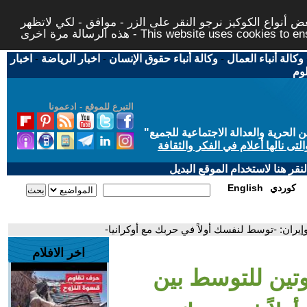
 أنواع الكوكيز نرجو النقر على الزر - موافق - لكي لاتظهر
This website uses cookies to ensure you ge
وكالة أنباء العمال
-
وكالة أنباء حقوق الإنسان
-
اخبار الرياضة
-
اخبار
لوم
التبرع للموقع - ادعمونا
حرية والعدالة الاجتماعية للجميع
"
تى نالها أعلام في الفكر والثقافة
قر هنا لاستخدام الموقع البديل
كوردي
English
ران: -توسط لنفسك أولاً في حربك مع أوكرانيا-
اخر الافلام
ين للتوسط بين