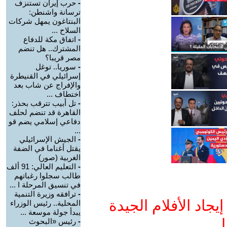
-
حرب إيران تستنزف
ترسانة واشنطن:
البنتاغون يمهل شركات
السلاح ...
-
اتفاق مكة للدفاع
المشترك.. هل تنضم
مصر قريبا؟
-
سوريا.. توغل
إسرائيلي في القنيطرة
والإفراج عن شاب بعد
اختطاف ...
-
تل أبيب تترقب بحذر:
القاهرة قد تنضم لحلف
دفاعي إسلامي يضم قو
...
-
الجيش الإسرائيلي
يقتل أغناما في الضفة
الغربية (صور)
-
التعليم العالي: 91 ألف
طالب سجلوا رغباتهم
في تنسيق المرحلة ا ...
-
ترافقه وزيرة التنمية
جاد الأفلام الجيدة
المحلية.. رئيس الوزراء
يبدأ جولة موسعة ...
ا
-
رئيس «البحوث