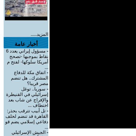
المزيد.....
أخبار عامة
-
مسؤول إيراني يعدد 6
نقاط بموجبها -تصحح
أمريكا سلوكها- لفتح م
...
-
اتفاق مكة للدفاع
المشترك.. هل تنضم
مصر قريبا؟
-
سوريا.. توغل
إسرائيلي في القنيطرة
والإفراج عن شاب بعد
اختطاف ...
-
تل أبيب تترقب بحذر:
القاهرة قد تنضم لحلف
دفاعي إسلامي يضم قو
...
-
الجيش الإسرائيلي