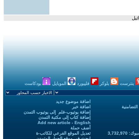
ئيل
بنترست
بلوكر
فليبورد
الموبايل
بودكاست
اضافة موضوع جديد
التضامنية
اضافة خبر
إضافة يوتيوب-فلم إلى يوتيوب التمدن
إضافة كتاب إلى مكتبة التمدن
Add new article - English
أضف حملة
3,732,97
تعديل الموقع الفرعي للكاتب-ة
ابحث في موقع الحوار المتمدن