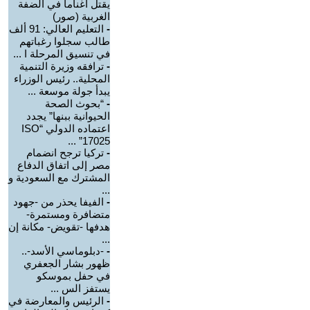
يقتل أغناما في الضفة
الغربية (صور)
-
التعليم العالي: 91 ألف
طالب سجلوا رغباتهم
في تنسيق المرحلة ا ...
-
ترافقه وزيرة التنمية
المحلية.. رئيس الوزراء
يبدأ جولة موسعة ...
-
“بحوث الصحة
الحيوانية ببنها” يجدد
اعتماده الدولي “ISO
17025” ...
-
تركيا ترجح انضمام
مصر إلى اتفاق الدفاع
المشترك مع السعودية و
...
-
الفيفا يحذر من -جهود
متضافرة ومستمرة-
هدفها -تقويض- مكانة إن
...
-
-دبلوماسي الأسد-..
ظهور بشار الجعفري
في حفل بموسكو
يستفز الس ...
-
الرئيس والمعارضة في