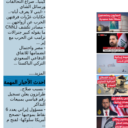
كينيا.. صراع التحالفات
ورسائل الشاي
-
-ابني لا يعرف أباه-..
حكايات غزّيات فرقتهن
الحرب عن أزواجهن ...
-
مصادر تكشف لـCNN
ما يقوله كبير جنرالات
ترامب عن الحرب مع
إير ...
-
مصر واحتمال
انضمامها للاتفاق
الدفاعي السعودي
التركي الباكستا ...
المزيد.....
احدث الأخبار المهمة
-
بسبب صلاح..
طرابزون يعلن تسجيل
رقم قياسي بمبيعات
التذاكر
-
مسؤول إيراني يعدد 6
نقاط بموجبها -تصحح
أمريكا سلوكها- لفتح م
...