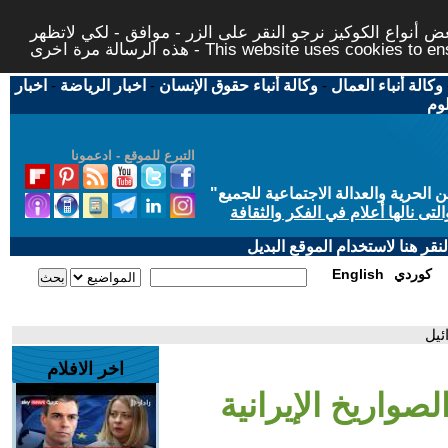
 أنواع الكوكيز نرجو النقر على الزر - موافق - لكي لاتظهر
This website uses cookies to ensure you ge
وكالة أنباء العمال
-
وكالة أنباء حقوق الإنسان
-
اخبار الرياضة
-
اخبار
لوم
التبرع للموقع - ادعمونا
حرية والعدالة الاجتماعية للجميع
"
تى نالها أعلام في الفكر والثقافة
قر هنا لاستخدام الموقع البديل
كوردي
English
ئيل
اخر الافلام
صواريخ الإيرانية