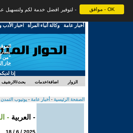
موافق - OK
لتوفير افضل خدمة لكم ولتسهيل عملي
أخبار عامة
-
وكالة أنباء المرأة
-
اخبار الأدب و
الموقع
يسارية
"من أج
حاز ال
إذا لديك
الزوار
اضافة/خدمات
بحث/الارشيف
الصفحة الرئيسية
-
أخبار عامة
-
يوتيوب التمدن
- العربية
- ال
2025 / 6 / 18