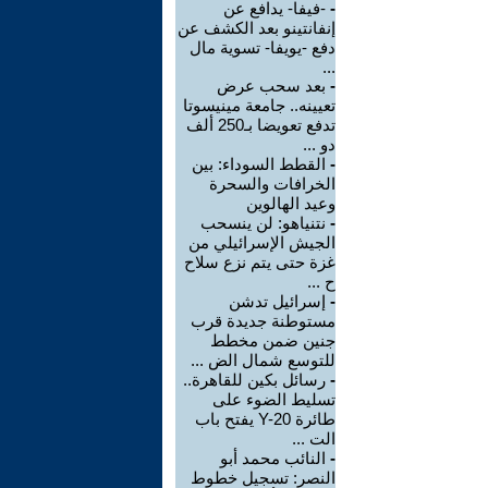
-
-فيفا- يدافع عن
إنفانتينو بعد الكشف عن
دفع -يويفا- تسوية مال
...
-
بعد سحب عرض
تعيينه.. جامعة مينيسوتا
تدفع تعويضا بـ250 ألف
دو ...
-
القطط السوداء: بين
الخرافات والسحرة
وعيد الهالوين
-
نتنياهو: لن ينسحب
الجيش الإسرائيلي من
غزة حتى يتم نزع سلاح
ح ...
-
إسرائيل تدشن
مستوطنة جديدة قرب
جنين ضمن مخطط
للتوسع شمال الض ...
-
رسائل بكين للقاهرة..
تسليط الضوء على
طائرة Y-20 يفتح باب
الت ...
-
النائب محمد أبو
النصر: تسجيل خطوط