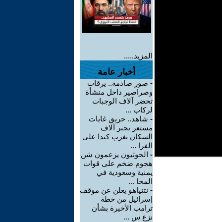
المزيد.....
أخبار عامة
-
صور صادمة.. يرقات
وصراصير داخل منشأة
تحضر آلاف الوجبات
لركاب ...
-
شاهد.. حريق غابات
مستعر يجبر آلاف
السكان بغرب كندا على
الفرا ...
-
الحوثيون يزعمون شن
هجوم ضخم على قوات
يمنية وسعودية في
المخا ...
-
نتنياهو يعلن عن موقف
إسرائيل من خطة
ترامب الأخيرة بشأن
نزع س ...