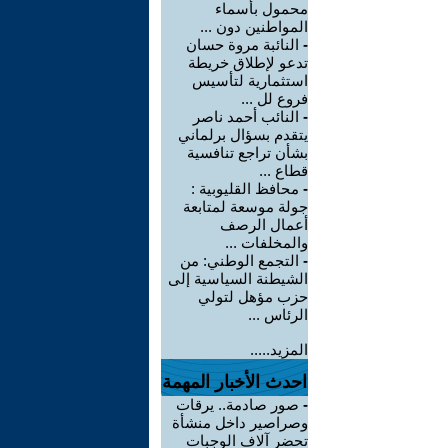
محمول بأسماء
المواطنين دون ...
-
النائبة مروة حسان
تدعو لإطلاق خريطة
استثمارية لتأسيس
فروع لل ...
-
النائب أحمد ناصر
يتقدم بسؤال برلماني
بشأن تراجع تنافسية
قطاع ...
-
محافظ القليوبية :
جولة موسعة لمتابعة
أعمال الرصف
والمخلفات ...
-
التجمع الوطني: من
الشيطنة السياسية إلى
حزب مؤهل لتولي
الرئاس ...
المزيد.....
احدث الأخبار المهمة
-
صور صادمة.. يرقات
وصراصير داخل منشأة
تحضر آلاف الوجبات