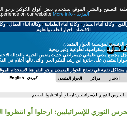
ة التصفح والنشر، الموقع يستخدم بعض أنواع الكوكيز نرجو النق
More info - المزيد
experience on our website
الفن
-
وكالة أنباء اليسار
-
وكالة أنباء العلمانية
-
وكالة أنباء العمال
-
وكا
الاقتصاد
-
اخبار الطب والعلوم
 الرئيسي لمؤسسة الحوار المتمدن
، علمانية، ديمقراطية، تطوعية وغير ربحية
ل مجتمع مدني علماني ديمقراطي حديث يضمن الحرية والعدالة الاجتم
حوار المتمدن على جائزة ابن رشد للفكر الحر والتى نالها أعلام في الفك
م مشاكل تقنية في تصفح الحوار المتمدن نرجو النقر هنا لاستخدام الموقع
كوردي
English
الاخبار
مراكز
الحوار المتمدن
- الحرس الثوري للإسرائيليين: ارحلوا أو انتظروا الجحيم
حرس الثوري للإسرائيليين: ارحلوا أو انتظروا ا