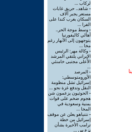
لركاب ...
-
شاهد.. حريق غابات
مستعر يجبر آلاف
السكان بغرب كندا على
الفرا ...
-
وسط موجة الحر..
أهالي كاليفورنيا
يتوجهون إلى الأنهار رغم
مخا ...
-
وكالة مهر: الرئيس
الإيراني يلتقي المرشد
الأعلى مجتبى خامنئي
...
ا
-
المرصد
الأورومتوسطي:
إسرائيل تشل منظومة
النقل وتدفع غزة نحو ...
-
الحوثيون يزعمون شن
هجوم ضخم على قوات
يمنية وسعودية في
المخا ...
-
نتنياهو يعلن عن موقف
إسرائيل من خطة
ترامب الأخيرة بشأن
نزع س ...