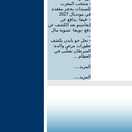
-
منتخب المغرب
للسيدات يحجز مقعده
في مونديال 2027
-
-فيفا- يدافع عن
إنفانتينو بعد الكشف عن
دفع -يويفا- تسوية مال
...
-
نجل جو بايدن يكشف
تطورات مرض والده:
السرطان تفشّى في
العظام ...
المزيد.....
المزيد.....