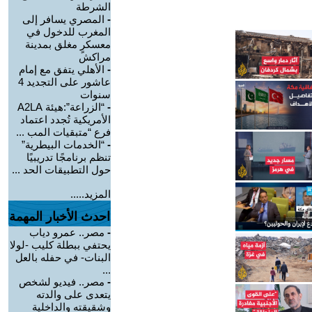
الشرطة
-
المصري يسافر إلى
المغرب للدخول في
معسكرٍ مغلق بمدينة
مراكش
-
الأهلي يتفق مع إمام
عاشور على التجديد 4
سنوات
-
“الزراعة”:هيئة A2LA
الأمريكية تُجدد اعتماد
فرع “متبقيات المب ...
-
“الخدمات البيطرية”
تنظم برنامجًا تدريبيًا
حول التطبيقات الحد ...
المزيد.....
احدث الأخبار المهمة
-
مصر.. عمرو دياب
يحتفي ببطلة كليب -لولا
البنات- في حفله بالعل
...
-
مصر.. فيديو لشخص
يتعدى على والدته
وشقيقته والداخلية