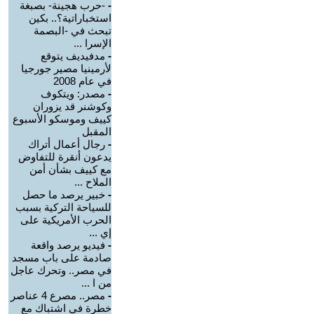
-
-حرب هجينة- بصبغة
استخباراتية؟.. بكين
تبحث في -البصمة
الإسرا ...
-
مدفيديف يتوقع
لأرمينيا مصير جورجيا
في عام 2008
-
مصدر: ويتكوف
وكوشنر قد يزوران
كييف وموسكو الأسبوع
المقبل
-
رجال أعمال أتراك
يدعون أنقرة للتفاوض
مع كييف بشأن أمن
الملاح ...
-
خبير يرصد ما حصل
للسياحة التركية بسبب
الحرب الأمريكية على
إي ...
-
فيديو يرصد واقعة
صادمة على باب مسجد
في مصر.. وتحرك عاجل
من ا ...
-
مصر.. مصرع 4 عناصر
خطرة في اشتباك مع