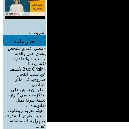
المزيد.....
أخبار عامة
-
مصر.. فيديو لشخص
يتعدى على والدته
وشقيقته والداخلية
تكشف تفا ...
-
Blue Origin تكشف
عن سبب انفجار
صاروخها في مايو
الماضي
-
طهران تراهن على
-متلازمة جيمي كارتر-
بخطة سرية تمثل
-كابوسا- ...
-
هيئة بحرية بريطانية:
سفينة تتعرض لمقذوف
مجهول قبالة سلطنة
عم ...