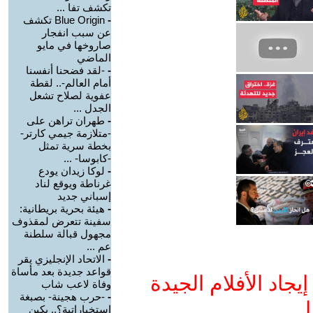
تكشف تفا ...
-
Blue Origin تكشف
عن سبب انفجار
صاروخها في مايو
الماضي
-
-لقد فضحنا أنفسنا
أمام العالم-.. لقطة
عفوية لصلاح تشعل
الجدل ...
-
طهران تراهن على
-متلازمة جيمي كارتر-
بخطة سرية تمثل
-كابوسا- ...
-
لوكا زيدان يودع
غرناطة ويوقع لناد
إسباني جديد
-
هيئة بحرية بريطانية:
سفينة تتعرض لمقذوف
مجهول قبالة سلطنة
عم ...
-
الاتحاد الإنجليزي يقر
قواعد جديدة بعد مأساة
جاد الأفلام الجيدة
وفاة لاعب شاب
-
-حرب هجينة- بصبغة
ا
استخباراتية؟.. بكين