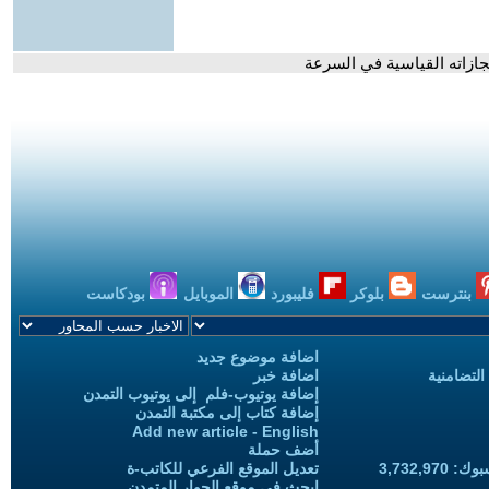
جازاته القياسية في السرعة
بنترست
بلوكر
فليبورد
الموبايل
بودكاست
اضافة موضوع جديد
التضامنية
اضافة خبر
إضافة يوتيوب-فلم إلى يوتيوب التمدن
إضافة كتاب إلى مكتبة التمدن
Add new article - English
أضف حملة
3,732,97
تعديل الموقع الفرعي للكاتب-ة
ابحث في موقع الحوار المتمدن