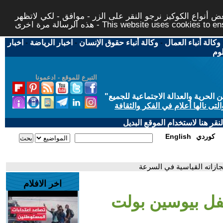
 أنواع الكوكيز نرجو النقر على الزر - موافق - لكي لاتظهر
This website uses cookies to ensure you ge
وكالة أنباء العمال
-
وكالة أنباء حقوق الإنسان
-
اخبار الرياضة
-
اخبار
لوم
التبرع للموقع - ادعمونا
حرية والعدالة الاجتماعية للجميع
"
تى نالها أعلام في الفكر والثقافة
قر هنا لاستخدام الموقع البديل
كوردي
English
جازاته القياسية في السرعة
اخر الافلام
فل بيوسين بولت