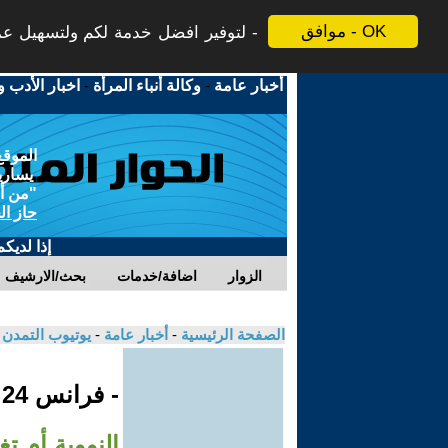
موافق - OK
لتوفير افضل خدمة لكم ولتسهيل عملي
أخبار عامة
-
وكالة أنباء المرأة
-
اخبار الأدب و
الموقع
يسارية
"من أج
حاز ال
إذا لديك
الزوار
اضافة/خدمات
بحث/الارشيف
الصفحة الرئيسية
-
أخبار عامة
-
يوتيوب التمدن
- فرانس 24
النووية أم ت