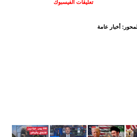
تعليقات الفيسبوك
محور: أخبار عامة