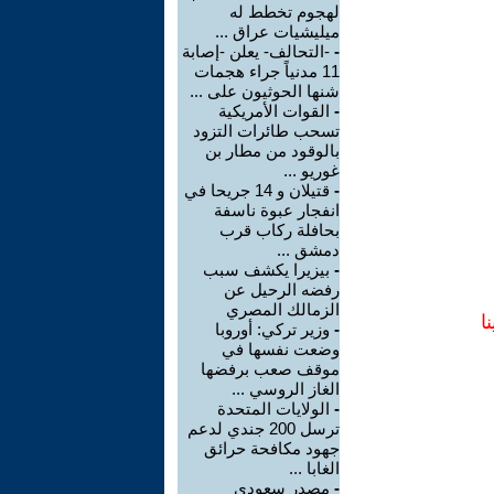
لهجوم تخطط له
ميليشيات عراق ...
-
-التحالف- يعلن -إصابة
11 مدنياً جراء هجمات
شنها الحوثيون على ...
-
القوات الأمريكية
تسحب طائرات التزود
بالوقود من مطار بن
غوريو ...
-
قتيلان و 14 جريحا في
انفجار عبوة ناسفة
بحافلة ركاب قرب
دمشق ...
-
بيزيرا يكشف سبب
رفضه الرحيل عن
الزمالك المصري
ا
-
وزير تركي: أوروبا
وضعت نفسها في
موقف صعب برفضها
الغاز الروسي ...
-
الولايات المتحدة
ترسل 200 جندي لدعم
جهود مكافحة حرائق
الغابا ...
-
مصدر سعودي