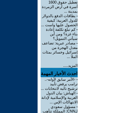
تعطيل حقوق 1600
أسرة في أرض الزمردة
بمدينة ...
-
بطاقات الدفع بالدولار
للدول العربية: كيفية
الحصول عليها واست ...
-
كم تبلغ تكلفة إعادة
بناء غزة؟ ومن أين
سيأتي التمويل؟
-
مصادر عبرية: تضاعف
معدل الهجرة من
إسرائيل وخسائر بمئات
الملا ...
المزيد.....
احدث الأخبار المهمة
-
-الأمر سابق لأوانه-..
ترامب يرفض تأييد
ترشيح نائبه لانتخابات ...
-
الهباش: بيان الدول
العربية والإسلامية لإدانة
الانتهاكات الإس ...
-
مسؤول سعودي
لـCNN: المملكة تتأهب