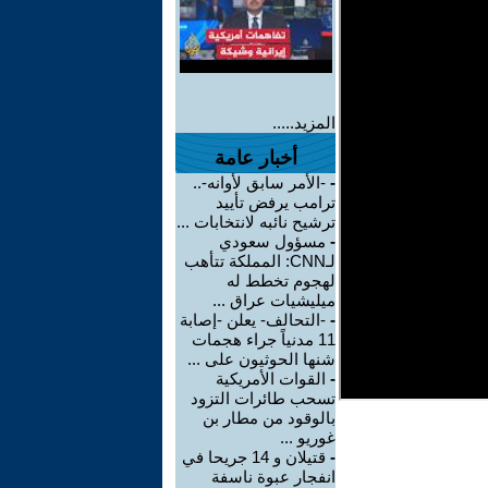
المزيد.....
أخبار عامة
-
-الأمر سابق لأوانه-..
ترامب يرفض تأييد
ترشيح نائبه لانتخابات ...
-
مسؤول سعودي
لـCNN: المملكة تتأهب
لهجوم تخطط له
ميليشيات عراق ...
-
-التحالف- يعلن -إصابة
11 مدنياً جراء هجمات
شنها الحوثيون على ...
-
القوات الأمريكية
تسحب طائرات التزود
بالوقود من مطار بن
غوريو ...
-
قتيلان و 14 جريحا في
انفجار عبوة ناسفة