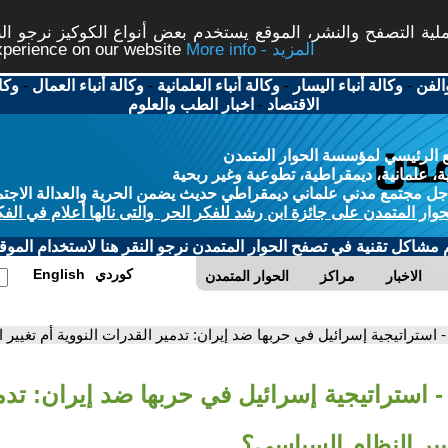
ة التصفح والنشر، الموقع يستخدم بعض أنواع الكوكيز نرجو النق
More info - المزيد
experience on our website
الفن
-
وكالة أنباء اليسار
-
وكالة أنباء العلمانية
-
وكالة أنباء العمال
-
وكا
الاقتصاد
-
اخبار الطب والعلوم
 الرئيسي لمؤسسة الحوار المتمدن
، علمانية، ديمقراطية، تطوعية وغير ربحية
ل مجتمع مدني علماني ديمقراطي حديث يضمن الحرية والعدالة الاجتم
حوار المتمدن على جائزة ابن رشد للفكر الحر والتى نالها أعلام في الفك
م مشاكل تقنية في تصفح الحوار المتمدن نرجو النقر هنا لاستخدام الموقع
كوردي
English
الاخبار
مراكز
الحوار المتمدن
- استراتيجية إسرائيل في حربها ضد إيران: تدمير القدرات النووية أم تغيير
- استراتيجية إسرائيل في حربها ضد إيران: تدم
غيير النظام السياسي؟