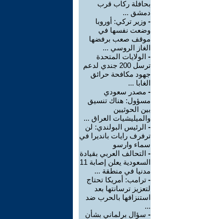
بحافلة ركاب قرب
دمشق ...
-
وزير تركي: أوروبا
وضعت نفسها في
موقف صعب برفضها
الغاز الروسي ...
-
الولايات المتحدة
ترسل 200 جندي لدعم
جهود مكافحة حرائق
الغابا ...
-
مصدر سعودي
مسؤول: هناك تنسيق
بين الحوثيين
والميليشيات العراق ...
-
الرئيس البولندي: لن
ترفرف رايات بانديرا في
سماء وارسو
-
التحالف العربي بقيادة
السعودية يعلن إصابة 11
مدنيا في منطقة ...
-
ترامب: أمريكا تحتاج
لتعزيز ترسانتها بعد
استنزافها بالحرب ضد
...
-
سؤال برلماني بشأن