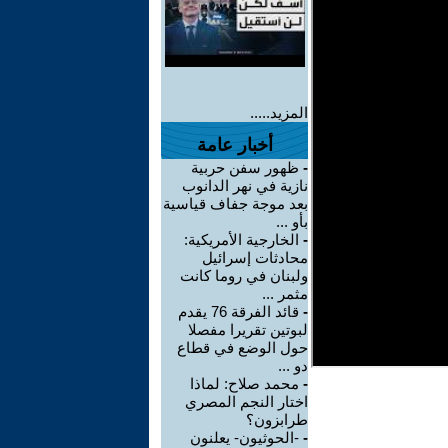
المزيد.....
أخبار عامة
-
ظهور سفن حربية
نازية في نهر الدانوب
بعد موجة جفاف قياسية
بأو ...
-
الخارجية الأمريكية:
محادثات إسرائيل
ولبنان في روما كانت
مثمر ...
-
قائد الفرقة 76 يقدم
لبوتين تقريرا مفصلا
حول الوضع في قطاع
دو ...
-
محمد صلاح: لماذا
اختار النجم المصري
طرابزون؟
-
-الحوثيون- يعلنون