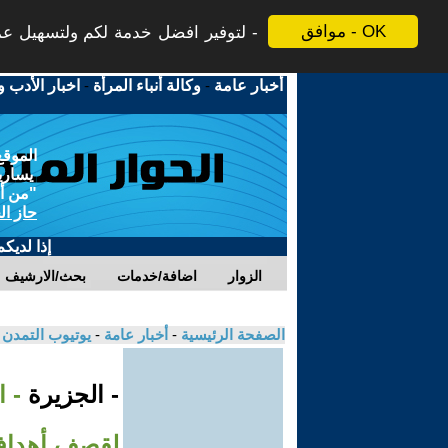
موافق - OK
لتوفير افضل خدمة لكم ولتسهيل عملي
أخبار عامة
-
وكالة أنباء المرأة
-
اخبار الأدب و
الموقع
يسارية
"من أج
حاز ال
إذا لديك
الزوار
اضافة/خدمات
بحث/الارشيف
الصفحة الرئيسية
-
أخبار عامة
-
يوتيوب التمدن
- الجزيرة
- 
لقصف أهداف