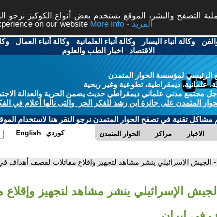
ة التصفح والنشر، الموقع يستخدم بعض أنواع الكوكيز نرجو النق
More info - المزيد
experience on our website
الفن
-
وكالة أنباء اليسار
-
وكالة أنباء العلمانية
-
وكالة أنباء العمال
-
وكا
الاقتصاد
-
اخبار الطب والعلوم
 الرئيسي لمؤسسة الحوار المتمدن
، علمانية، ديمقراطية، تطوعية وغير ربحية
ل مجتمع مدني علماني ديمقراطي حديث يضمن الحرية والعدالة الاجتم
حوار المتمدن على جائزة ابن رشد للفكر الحر والتى نالها أعلام في الفك
م مشاكل تقنية في تصفح الحوار المتمدن نرجو النقر هنا لاستخدام الموقع
كوردي
English
الاخبار
مراكز
الحوار المتمدن
- الجيش الإسرائيلي ينشر مشاهد لتجهيز وإقلاع مقاتلات لقصف أهداف في 
الجيش الإسرائيلي ينشر مشاهد لتجهيز وإقلاع م
 في إيران