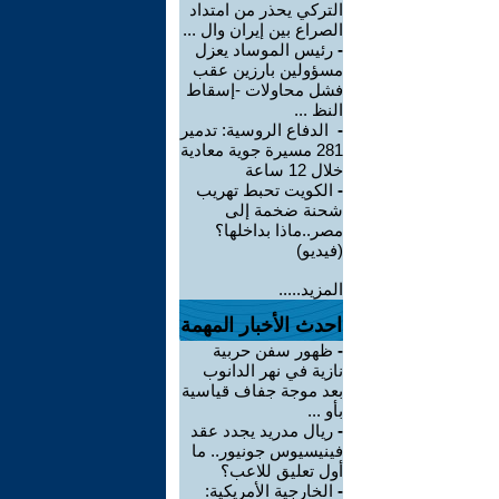
التركي يحذر من امتداد
الصراع بين إيران وال ...
-
رئيس الموساد يعزل
مسؤولين بارزين عقب
فشل محاولات -إسقاط
النظ ...
-
الدفاع الروسية: تدمير
281 مسيرة جوية معادية
خلال 12 ساعة
-
الكويت تحبط تهريب
شحنة ضخمة إلى
مصر..ماذا بداخلها؟
(فيديو)
المزيد.....
احدث الأخبار المهمة
-
ظهور سفن حربية
نازية في نهر الدانوب
بعد موجة جفاف قياسية
بأو ...
-
ريال مدريد يجدد عقد
فينيسيوس جونيور.. ما
أول تعليق للاعب؟
-
الخارجية الأمريكية: