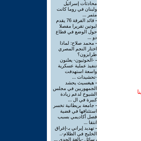
محادثات إسرائيل
ولبنان في روما كانت
مثمر ...
-
قائد الفرقة 76 يقدم
لبوتين تقريرا مفصلا
حول الوضع في قطاع
دو ...
-
محمد صلاح: لماذا
اختار النجم المصري
طرابزون؟
-
-الحوثيون- يعلنون
تنفيذ عملية عسكرية
واسعة استهدفت
-تحشيدات ...
-
هيغسيث يحشد
الجمهوريين في مجلس
ا
الشيوخ لدعم زيادة
كبيرة في ال ...
-
جامعة بريطانية تخسر
استئنافها في قضية
فصل أكاديمي بسبب
انتقا ...
-
تهديد إيراني بـ-إغراق
الخليج في الظلام-..
رسائل -بالغة الجدي ...