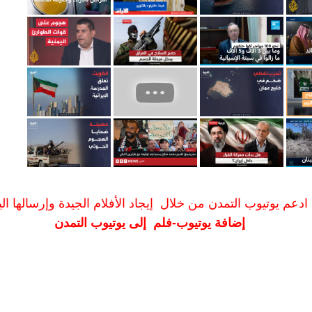
ادعم يوتيوب التمدن من خلال إيجاد الأفلام الجيدة وإرسالها الين
إضافة يوتيوب-فلم إلى يوتيوب التمدن