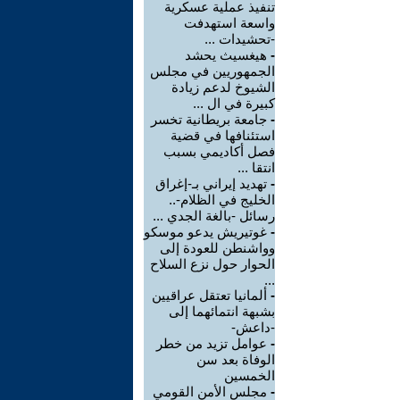
تنفيذ عملية عسكرية
واسعة استهدفت
-تحشيدات ...
-
هيغسيث يحشد
الجمهوريين في مجلس
الشيوخ لدعم زيادة
كبيرة في ال ...
-
جامعة بريطانية تخسر
استئنافها في قضية
فصل أكاديمي بسبب
انتقا ...
-
تهديد إيراني بـ-إغراق
الخليج في الظلام-..
رسائل -بالغة الجدي ...
-
غوتيريش يدعو موسكو
وواشنطن للعودة إلى
الحوار حول نزع السلاح
...
-
ألمانيا تعتقل عراقيين
بشبهة انتمائهما إلى
-داعش-
-
عوامل تزيد من خطر
الوفاة بعد سن
الخمسين
-
مجلس الأمن القومي