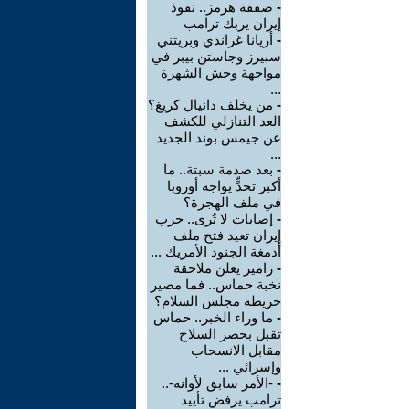
-
صفقة هرمز.. نفوذ
إيران يربك ترامب
-
أريانا غراندي وبريتني
سبيرز وجاستن بيبر في
مواجهة وحش الشهرة
...
-
من يخلف دانيال كريغ؟
العد التنازلي للكشف
عن جيمس بوند الجديد
...
-
بعد صدمة سبتة.. ما
أكبر تحدٍّ يواجه أوروبا
في ملف الهجرة؟
-
إصابات لا تُرى.. حرب
إيران تعيد فتح ملف
أدمغة الجنود الأمريك ...
-
زامير يعلن ملاحقة
نخبة حماس.. فما مصير
خريطة مجلس السلام؟
-
ما وراء الخبر.. حماس
تقبل بحصر السلاح
مقابل الانسحاب
وإسرائي ...
-
-الأمر سابق لأوانه-..
ترامب يرفض تأييد