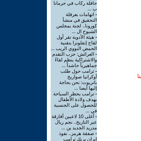
حافلة ركاب في جرمانا
ب ...
-
اتهامات بعرقلة
التحقيق في منشأ
كورونا.. لجنة بمجلس
الشيوخ ال ...
-
هيئة الأدوية تقر أول
لقاح إنفلونزا بتقنية
الحمض النووي الريب ...
-
العرائش: حزب التقدم
والاشتراكية ينظم لقاءً
جماهيرياً حاشداً ...
-
ترامب حول طلب
ا
أوكرانيا صواريخ
باتريوت: نحن بحاجة
إليها أيضا ...
-
ترامب يحظر السياحة
بهدف ولادة الأطفال
للحصول على الجنسية
في ...
-
أغلى 10 لاعبين أفارقة
عبر التاريخ.. نجم ريال
مدريد الجديد ين ...
-
صفقة هرمز.. نفوذ
إيران يربك ترامب