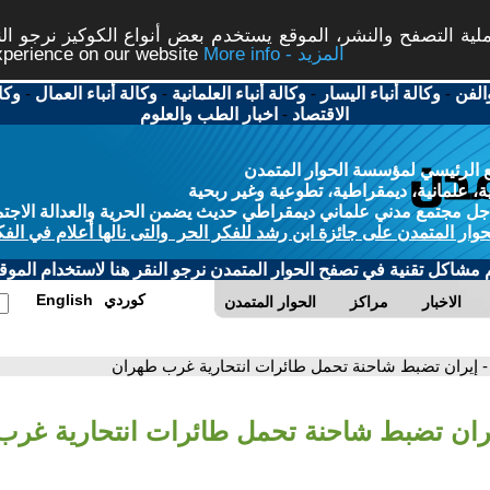
ة التصفح والنشر، الموقع يستخدم بعض أنواع الكوكيز نرجو النق
More info - المزيد
experience on our website
الفن
-
وكالة أنباء اليسار
-
وكالة أنباء العلمانية
-
وكالة أنباء العمال
-
وكا
الاقتصاد
-
اخبار الطب والعلوم
 الرئيسي لمؤسسة الحوار المتمدن
، علمانية، ديمقراطية، تطوعية وغير ربحية
ل مجتمع مدني علماني ديمقراطي حديث يضمن الحرية والعدالة الاجتم
حوار المتمدن على جائزة ابن رشد للفكر الحر والتى نالها أعلام في الفك
م مشاكل تقنية في تصفح الحوار المتمدن نرجو النقر هنا لاستخدام الموقع
كوردي
English
الاخبار
مراكز
الحوار المتمدن
- إيران تضبط شاحنة تحمل طائرات انتحارية غرب طهران
يران تضبط شاحنة تحمل طائرات انتحارية غر