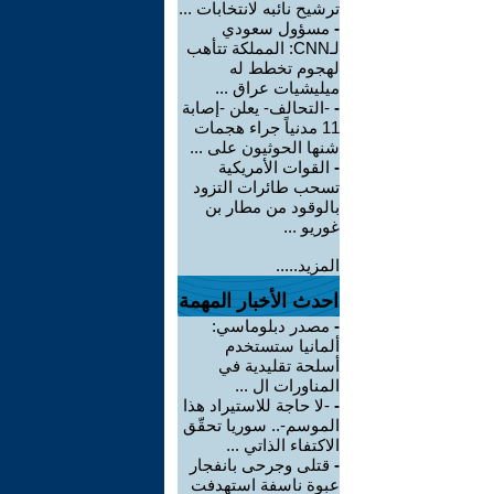
ترشيح نائبه لانتخابات ...
-
مسؤول سعودي
لـCNN: المملكة تتأهب
لهجوم تخطط له
ميليشيات عراق ...
-
-التحالف- يعلن -إصابة
11 مدنياً جراء هجمات
شنها الحوثيون على ...
-
القوات الأمريكية
تسحب طائرات التزود
بالوقود من مطار بن
غوريو ...
المزيد.....
احدث الأخبار المهمة
-
مصدر دبلوماسي:
ألمانيا ستستخدم
أسلحة تقليدية في
المناورات ال ...
-
-لا حاجة للاستيراد هذا
الموسم-.. سوريا تحقّق
الاكتفاء الذاتي ...
-
قتلى وجرحى بانفجار
عبوة ناسفة استهدفت