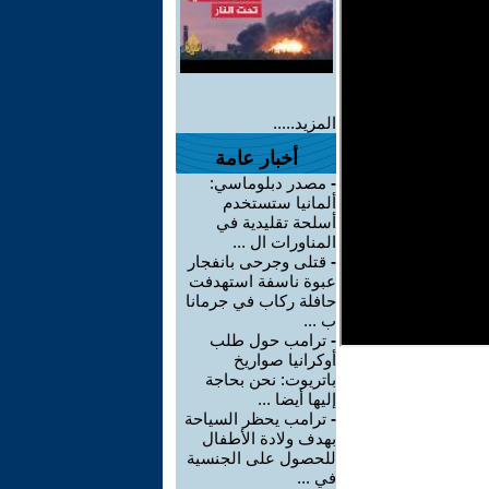
المزيد.....
أخبار عامة
-
مصدر دبلوماسي:
ألمانيا ستستخدم
أسلحة تقليدية في
المناورات ال ...
-
قتلى وجرحى بانفجار
عبوة ناسفة استهدفت
حافلة ركاب في جرمانا
ب ...
-
ترامب حول طلب
أوكرانيا صواريخ
باتريوت: نحن بحاجة
إليها أيضا ...
-
ترامب يحظر السياحة
بهدف ولادة الأطفال
للحصول على الجنسية
في ...