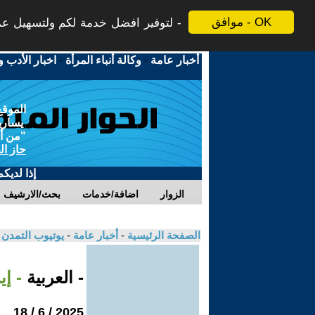
موافق - OK
لتوفير افضل خدمة لكم ولتسهيل عملي
أخبار عامة
-
وكالة أنباء المرأة
-
اخبار الأدب و
الموقع
يسارية
"من أج
حاز ال
إذا لديك
الزوار
اضافة/خدمات
بحث/الارشيف
الصفحة الرئيسية
-
أخبار عامة
-
يوتيوب التمدن
- العربية
- إ
2025 / 6 / 18