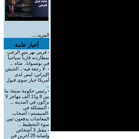
المزيد.....
أخبار عامة
-
فرس نهر يثير الرعب
بمطاردته قارباً سياحياً
في بوتسوانا.. شاه ...
-
-لا رجعة فيه-.. الجيش
الإيراني: ليس لدى
أمريكا خيار سوى قبول
...
-
رئيس حكومة سبتة: ما
بين 8 و11 ألف مهاجر لا
يزالون في المدينة ...
-
المشكلة في
-السيستم-: أصحاب
المعاشات يدفعون ثمن
سوء التخطيط ...
-
مقتل 3 أشخاص
وإصابة 25 آخرين في