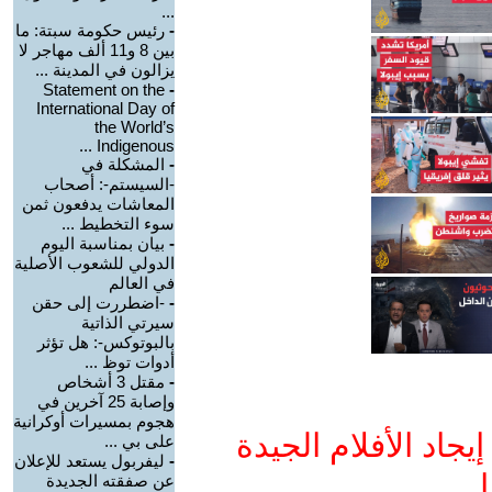
...
-
رئيس حكومة سبتة: ما
بين 8 و11 ألف مهاجر لا
يزالون في المدينة ...
Statement on the
-
International Day of
the World’s
Indigenous ...
-
المشكلة في
-السيستم-: أصحاب
المعاشات يدفعون ثمن
سوء التخطيط ...
-
بيان بمناسبة اليوم
الدولي للشعوب الأصلية
في العالم
-
-اضطررت إلى حقن
سيرتي الذاتية
بالبوتوكس-: هل تؤثر
أدوات توظ ...
-
مقتل 3 أشخاص
وإصابة 25 آخرين في
هجوم بمسيرات أوكرانية
جاد الأفلام الجيدة
على بي ...
-
ليفربول يستعد للإعلان
ا
عن صفقته الجديدة