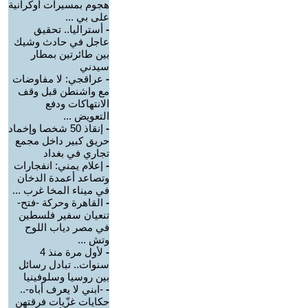
هجوم بمسيرات أوكرانية
على بي ...
-
أستراليا.. تحقيق
عاجل في حادث وشيك
بين طائرتين بمطار
سيدني
-
عراقجي: لا مفاوضات
مع واشنطن قبل وقف
الانتهاكات ودفع
التعويض ...
-
إنقاذ 50 شخصا وإخماد
حريق كبير داخل مجمع
تجاري في بغداد
-
إعلام يمني: انفجارات
وتصاعد أعمدة الدخان
في ميناء المخا غرب ...
-
القاهرة وحركة -فتح-
تنعيان سفير فلسطين
في مصر دياب اللوح
وتش ...
-
لأول مرة منذ 4
سنوات.. تبادل رسائل
بين روسيا وسلوفينيا
-
-ابني لا يعرف أباه-..
حكايات غزّيات فرقتهن