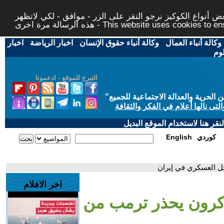
 أنواع الكوكيز نرجو النقر على الزر - موافق - لكي لاتظهر
This website uses cookies to ensure you ge
وكالة أنباء العمال
-
وكالة أنباء حقوق الإنسان
-
اخبار الرياضة
-
اخبار
لوم
التبرع للموقع - ادعمونا
حرية والعدالة الاجتماعية للجميع
"
تى نالها أعلام في الفكر والثقافة
قر هنا لاستخدام الموقع البديل
كوردي
English
دخل العسكري في إيران
اخر الافلام
 ماكرون يحذر ترمب من