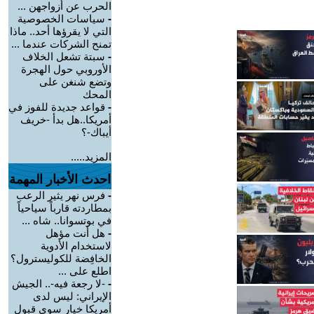
الحرب عن أزواجهن ...
-
سياسات الخصوصية
التي لا يقرؤها أحد.. ماذا
تمنح الشركات عندما ...
-
سبتة تشعل الخلاف
الأوروبي حول الهجرة
وتضع شنغن على
المحك
-
قواعد جديدة للفوز في
أمريكا..هل بدأ -خريف
أيباك-؟
المزيد.....
احدث الأخبار المهمة
-
فرس نهر يثير الرعب
بمطاردته قارباً سياحياً
في بوتسوانا.. شاه ...
-
هل أنت مؤهل
لاستخدام الأدوية
الخافِضة للكوليسترول؟
اطلع على ...
-
-لا رجعة فيه-.. الجيش
الإيراني: ليس لدى
أمريكا خيار سوى قبول