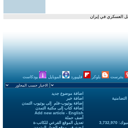
دخل العسكري في إيران
بنترست
بلوكر
فليبورد
الموبايل
بودكاست
اضافة موضوع جديد
التضامنية
اضافة خبر
إضافة يوتيوب-فلم إلى يوتيوب التمدن
إضافة كتاب إلى مكتبة التمدن
Add new article - English
أضف حملة
3,732,97
تعديل الموقع الفرعي للكاتب-ة
ابحث في موقع الحوار المتمدن