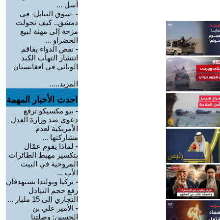
أسل ...
-
-سوق التنابل- في
دمشق.. كيف تحولت
مزحة إلى مهنة لبيع
الخضراو ...
-
نقص الدواء يفاقم
انتشار التهاب الكبد
الوبائي في أفغانستان
المزيد.....
احدث الأخبار المهمة
-
نيو مكسيكو ترفع
دعوى ضد وزارة العدل
الأمريكية لعدم
مشاركتها ...
-
لماذا يقوم عمّال
بتكسير مهبط الطائرات
المروحية في البيت
الأب ...
-
تركيا وبولندا تستهدفان
رفع حجم التبادل
التجاري إلى 15 مليار ...
-
الأمير علي بن
الحسين: وصلتنا