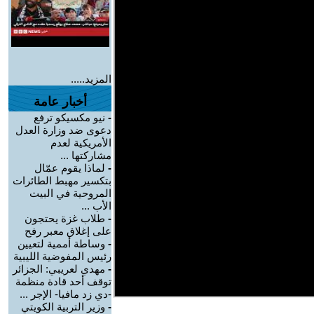
المزيد.....
أخبار عامة
-
نيو مكسيكو ترفع
دعوى ضد وزارة العدل
الأمريكية لعدم
مشاركتها ...
-
لماذا يقوم عمّال
بتكسير مهبط الطائرات
المروحية في البيت
الأب ...
-
طلاب غزة يحتجون
على إغلاق معبر رفح
-
وساطة أممية لتعيين
رئيس المفوضية الليبية
-
مهدي لعريبي: الجزائر
توقف أحد قادة منظمة
-دي زد مافيا- الإجر ...
-
وزير التربية الكويتي