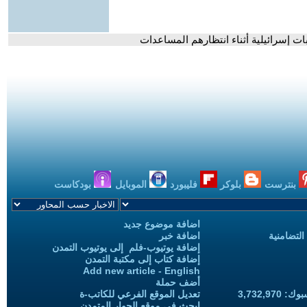
بنترست
بلوكر
فليبورد
الموبايل
بودكاست
اضافة موضوع جديد
التضامنية
اضافة خبر
إضافة يوتيوب-فلم إلى يوتيوب التمدن
إضافة كتاب إلى مكتبة التمدن
Add new article - English
أضف حملة
3,732,97
تعديل الموقع الفرعي للكاتب-ة
ابحث في موقع الحوار المتمدن