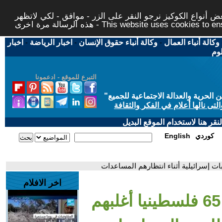
 أنواع الكوكيز نرجو النقر على الزر - موافق - لكي لاتظهر
This website uses cookies to ensure you ge
وكالة أنباء العمال
-
وكالة أنباء حقوق الإنسان
-
اخبار الرياضة
-
اخبار
لوم
التبرع للموقع - ادعمونا
حرية والعدالة الاجتماعية للجميع
"
تى نالها أعلام في الفكر والثقافة
قر هنا لاستخدام الموقع البديل
كوردي
English
اخر الافلام
- قطاع غزة: مقتل 65 فلسطينيا أغلبهم