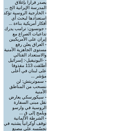
يصدر قرارا بإغلاق
المدرسة الإيرانية الخ ...
-
الخارجية الروسية تؤكد
استعدادها لبحث أي
أفكار أمريكية بناءة ...
-
جونسون: ترامب يدرك
تداعيات الصراع مع
إيران على الأمريكيين
-
العراق يعلن رفع
مستوى الجاهزية الأمنية
والاستعداد القتالي
-
-اليونيفيل-: إسرائيل
أطلقت 113 مقذوفا
على لبنان في أعلى
مؤشر ...
-
سموتريتش: لن
ننسحب من المناطق
الأمنية
-
سيكورسكي يعارض
نقل مبنى السفارة
الروسية في وارسو
ويلمح إلى ق ...
-
الشرطة الألمانية
توقف أوكرانياً يشتبه في
تجسّسه على مصنع