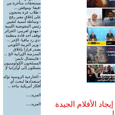
مستحقات متأخرة من
-فيفا- وموقفن ...
-
طلاب غزة يحتجون
على إغلاق معبر رفح
-
وساطة أممية لتعيين
رئيس المفوضية الليبية
-
مهدي لعريبي: الجزائر
توقف أحد قادة منظمة
-دي زد مافيا- الإجر ...
-
وزير التربية الكويتي
يصدر قرارا بإغلاق
المدرسة الإيرانية الخ ...
-
فايننشال تايمز:
المسلحون الكولومبيون
يتسللون إلى أوكرانيا لإ
...
-
الخارجية الروسية تؤكد
استعدادها لبحث أي
أفكار أمريكية بناءة ...
المزيد.....
جاد الأفلام الجيدة
المزيد.....
ا