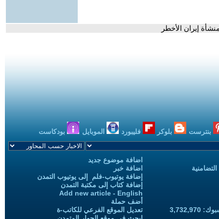
نشأة إيران الأخطر
بنترست
بلوكر
فليبورد
الموبايل
بودكاست
اضافة موضوع جديد
التضامنية
اضافة خبر
إضافة يوتيوب-فلم إلى يوتيوب التمدن
إضافة كتاب إلى مكتبة التمدن
Add new article - English
أضف حملة
3,732,97
تعديل الموقع الفرعي للكاتب-ة
ابحث في موقع الحوار المتمدن