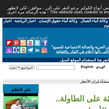
 أنواع الكوكيز نرجو النقر على الزر - موافق - لكي لاتظهر
This website uses cookies to ensure you ge
وكالة أنباء العمال
-
وكالة أنباء حقوق الإنسان
-
اخبار الرياضة
-
اخبار
لوم
التبرع للموقع - ادعمونا
حرية والعدالة الاجتماعية للجميع
"
تى نالها أعلام في الفكر والثقافة
قر هنا لاستخدام الموقع البديل
كوردي
English
نشأة إيران الأخطر
اخر الافلام
 على الطاولة..