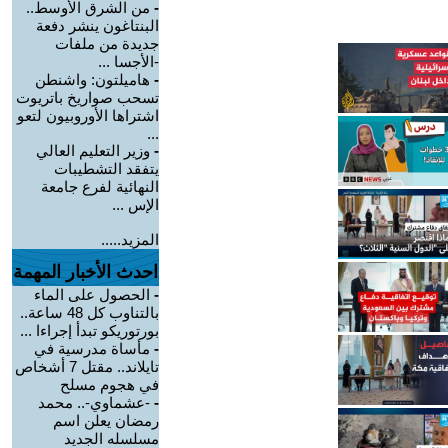
-
من الشرق الأوسط..
البنتاغون ينشر دفعة
جديدة من ملفات
-الأجسا ...
-
هاميلتون: واشنطن
تسحب صواريخ باتريوت
اشتراها الأوروبيون لتعو
...
-
وزير التعليم العالي
يتفقد التشطيبات
النهائية لفرع جامعة
الإس ...
المزيد.....
احدث الأخبار المهمة
-
الحصول على الماء
بالتناوب كل 48 ساعة..
بورتوريكو تبدأ إجراءا ...
-
مأساة مدرسية في
تايلاند.. مقتل 7 أشخاص
في هجوم مسلح
-
-عشماوي-.. محمد
رمضان يعلن اسم
مسلسله الجديد