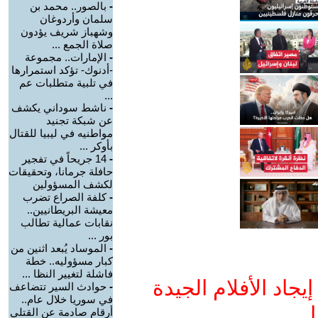
-
بالصور.. محمد بن
سلمان وأردوغان
وشهباز شريف يؤدون
صلاة الجمع ...
-
الإمارات.. مجموعة
-أدنوك- تؤكد استمرارها
في تلبية متطلبات عم
...
-
ناشط سوداني يكشف
عن شبكة تجنيد
مواطنيه في ليبيا للقتال
بأوكر ...
-
14 جريحاً في تفجير
حافلة جرمانا، وتحقيقات
لكشف المسؤولين
-
كلفة الصراع تضرب
معيشة البريطانيين..
نقابات عمالية تطالب
بور ...
-
الموساد يُبعد اثنين من
كبار مسؤوليه.. خطة
فاشلة لتغيير النظا ...
جاد الأفلام الجيدة
-
حوادث السير تتضاعف
في سوريا خلال عام..
ا
أرقام صادمة عن القتلى