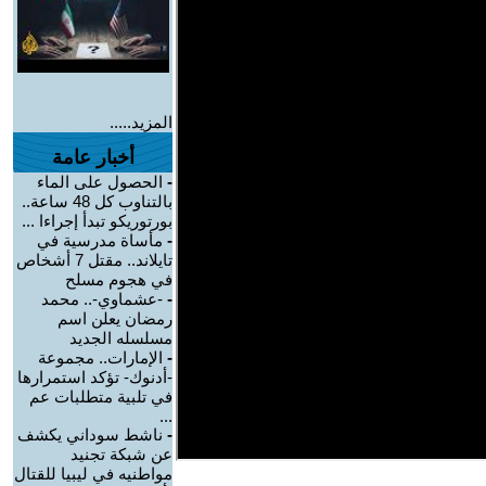
المزيد.....
أخبار عامة
-
الحصول على الماء
بالتناوب كل 48 ساعة..
بورتوريكو تبدأ إجراءا ...
-
مأساة مدرسية في
تايلاند.. مقتل 7 أشخاص
في هجوم مسلح
-
-عشماوي-.. محمد
رمضان يعلن اسم
مسلسله الجديد
-
الإمارات.. مجموعة
-أدنوك- تؤكد استمرارها
في تلبية متطلبات عم
...
-
ناشط سوداني يكشف
عن شبكة تجنيد
مواطنيه في ليبيا للقتال