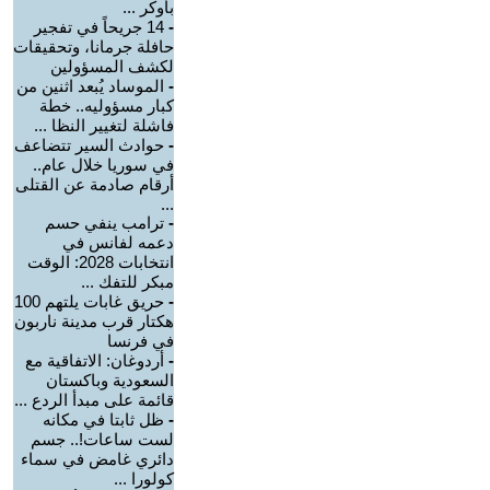
بأوكر ...
-
14 جريحاً في تفجير
حافلة جرمانا، وتحقيقات
لكشف المسؤولين
-
الموساد يُبعد اثنين من
كبار مسؤوليه.. خطة
فاشلة لتغيير النظا ...
-
حوادث السير تتضاعف
في سوريا خلال عام..
أرقام صادمة عن القتلى
...
-
ترامب ينفي حسم
دعمه لفانس في
انتخابات 2028: الوقت
مبكر للتفك ...
-
حريق غابات يلتهم 100
هكتار قرب مدينة ناربون
في فرنسا
-
أردوغان: الاتفاقية مع
السعودية وباكستان
قائمة على مبدأ الردع ...
-
ظل ثابتا في مكانه
لست ساعات!.. جسم
دائري غامض في سماء
كولورا ...