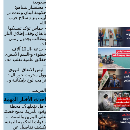
سعودية
-
مستشار نتنياهو:
حكومة لبنان وعدت تل
أبيب بنزع سلاح حزب
الله ...
-
حماس تؤكد تمسكها
باتفاق وقف إطلاق النار
وتطالب بجدول زمني
لت ...
-
خدعة -الـ 10 آلاف
خطوة- و-السم الأبيض-..
حقائق علمية تقلب مف
...
-
ليس الاتفاق النووي..-
وول ستريت جورنال-:
ترامب لوح بإمكانية و ...
المزيد.....
احدث الأخبار المهمة
-
هل تفعلها؟.. محطة
وقود بأمريكا تمنح خصمًا
على البنزين والمنت ...
-
قوات الحكومة اليمنية
تكشف تفاصيل عن