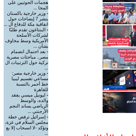
هجمات الحوثيين على
المخا ...
-
وزير خارجية باكستان
ينشر 7 إيضاحات حول
اتفاقية مكة للدفاع ال ...
-
البنتاغون تقدم طلبًا
لشركات الأسلحة
الأمريكية وسط مخاوف
بشأن ...
-
بعد احتمال انضمام
مصر.. مباحثات مصرية
تركية حول الترتيبات ال
...
-
وزير خارجية مصر:
مساعي تقسيم ليبيا
خط أحمر بالنسبة
للقاهرة
-
ليونيل ميسي يفقد
والده، والوسط
الرياضي يساند النجم
الأرجنتي ...
-
إسرائيل ترفض خطة
مجلس السلام في غزة،
وتؤكد -لا انسحاب إلا بع
...