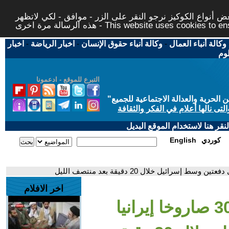
 أنواع الكوكيز نرجو النقر على الزر - موافق - لكي لاتظهر
This website uses cookies to ensure you ge
وكالة أنباء العمال
-
وكالة أنباء حقوق الإنسان
-
اخبار الرياضة
-
اخبار
لوم
التبرع للموقع - ادعمونا
حرية والعدالة الاجتماعية للجميع
"
تى نالها أعلام في الفكر والثقافة
قر هنا لاستخدام الموقع البديل
كوردي
English
اخر الافلام
- الإذاعة الإسرائيلية: 30 صاروخا إيرانيا