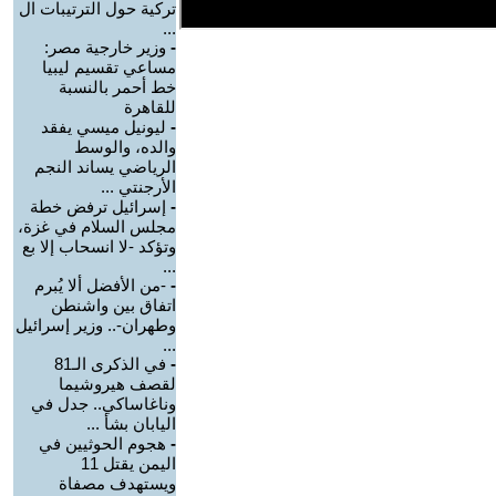
تركية حول الترتيبات ال
...
-
وزير خارجية مصر:
مساعي تقسيم ليبيا
خط أحمر بالنسبة
للقاهرة
-
ليونيل ميسي يفقد
والده، والوسط
الرياضي يساند النجم
الأرجنتي ...
-
إسرائيل ترفض خطة
مجلس السلام في غزة،
وتؤكد -لا انسحاب إلا بع
...
-
-من الأفضل ألا يُبرم
اتفاق بين واشنطن
وطهران-.. وزير إسرائيل
...
-
في الذكرى الـ81
لقصف هيروشيما
وناغاساكي.. جدل في
اليابان بشأ ...
-
هجوم الحوثيين في
اليمن يقتل 11
ويستهدف مصفاة