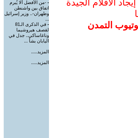
جاد الأفلام الجيدة
-
-من الأفضل ألا يُبرم
اتفاق بين واشنطن
ا
وطهران-.. وزير إسرائيل
...
وتيوب التمدن
-
في الذكرى الـ81
لقصف هيروشيما
وناغاساكي.. جدل في
اليابان بشأ ...
المزيد.....
المزيد.....