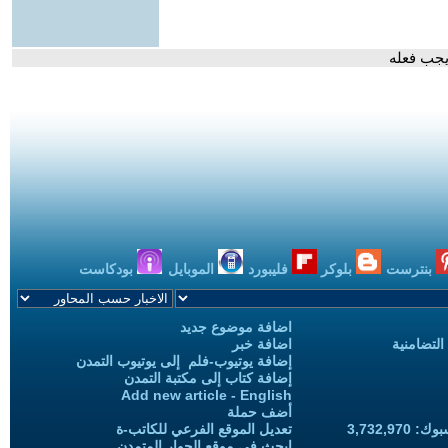
 يجب فعله
بنترست
بلوكر
فليبورد
الموبايل
بودكاست
اضافة موضوع جديد
التضامنية
اضافة خبر
إضافة يوتيوب-فلم إلى يوتيوب التمدن
إضافة كتاب إلى مكتبة التمدن
Add new article - English
أضف حملة
3,732,97
تعديل الموقع الفرعي للكاتب-ة
ابحث في موقع الحوار المتمدن