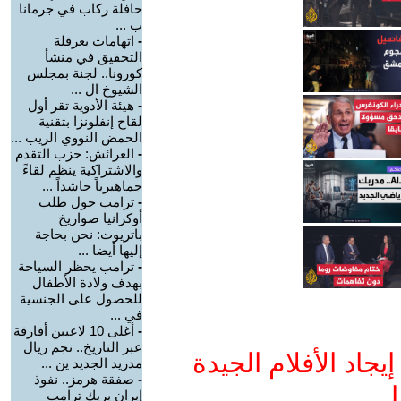
حافلة ركاب في جرمانا
ب ...
-
اتهامات بعرقلة
التحقيق في منشأ
كورونا.. لجنة بمجلس
الشيوخ ال ...
-
هيئة الأدوية تقر أول
لقاح إنفلونزا بتقنية
الحمض النووي الريب ...
-
العرائش: حزب التقدم
والاشتراكية ينظم لقاءً
جماهيرياً حاشداً ...
-
ترامب حول طلب
أوكرانيا صواريخ
باتريوت: نحن بحاجة
إليها أيضا ...
-
ترامب يحظر السياحة
بهدف ولادة الأطفال
للحصول على الجنسية
في ...
-
أغلى 10 لاعبين أفارقة
عبر التاريخ.. نجم ريال
جاد الأفلام الجيدة
مدريد الجديد ين ...
-
صفقة هرمز.. نفوذ
ا
إيران يربك ترامب