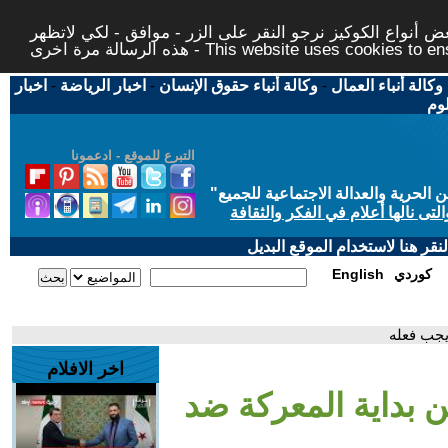
 أنواع الكوكيز نرجو النقر على الزر - موافق - لكي لاتظهر
This website uses cookies to ensure you ge
وكالة أنباء العمال
-
وكالة أنباء حقوق الإنسان
-
اخبار الرياضة
-
اخبار
لوم
التبرع للموقع - ادعمونا
حرية والعدالة الاجتماعية للجميع
"
تى نالها أعلام في الفكر والثقافة
قر هنا لاستخدام الموقع البديل
كوردي
English
 يجب فعله
اخر الافلام
ن بداية المعركة ضد