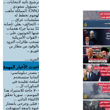
ترشيح نائبه لانتخابات ...
-
مسؤول سعودي
لـCNN: المملكة تتأهب
لهجوم تخطط له
ميليشيات عراق ...
-
-التحالف- يعلن -إصابة
11 مدنياً جراء هجمات
شنها الحوثيون على ...
-
القوات الأمريكية
تسحب طائرات التزود
بالوقود من مطار بن
غوريو ...
المزيد.....
احدث الأخبار المهمة
-
مصدر دبلوماسي:
ألمانيا ستستخدم
أسلحة تقليدية في
المناورات ال ...
-
-لا حاجة للاستيراد هذا
الموسم-.. سوريا تحقّق
الاكتفاء الذاتي ...
-
قتلى وجرحى بانفجار
عبوة ناسفة استهدفت