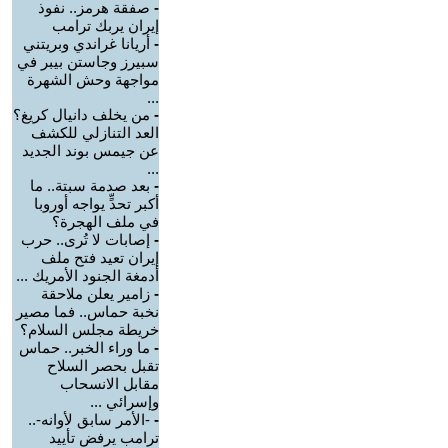
-
صفقة هرمز.. نفوذ
إيران يربك ترامب
-
أريانا غراندي وبريتني
سبيرز وجاستن بيبر في
مواجهة وحش الشهرة
...
-
من يخلف دانيال كريغ؟
العد التنازلي للكشف
عن جيمس بوند الجديد
...
-
بعد صدمة سبتة.. ما
أكبر تحدٍّ يواجه أوروبا
في ملف الهجرة؟
-
إصابات لا تُرى.. حرب
إيران تعيد فتح ملف
أدمغة الجنود الأمريك ...
-
زامير يعلن ملاحقة
نخبة حماس.. فما مصير
خريطة مجلس السلام؟
-
ما وراء الخبر.. حماس
تقبل بحصر السلاح
مقابل الانسحاب
وإسرائي ...
-
-الأمر سابق لأوانه-..
ترامب يرفض تأييد