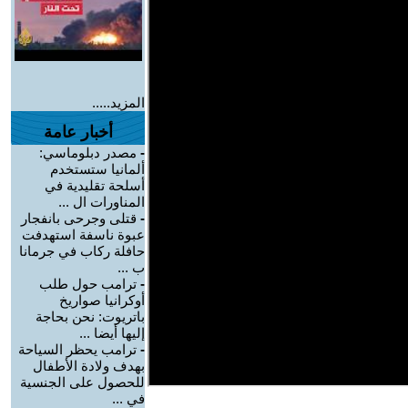
المزيد.....
أخبار عامة
-
مصدر دبلوماسي:
ألمانيا ستستخدم
أسلحة تقليدية في
المناورات ال ...
-
قتلى وجرحى بانفجار
عبوة ناسفة استهدفت
حافلة ركاب في جرمانا
ب ...
-
ترامب حول طلب
أوكرانيا صواريخ
باتريوت: نحن بحاجة
إليها أيضا ...
-
ترامب يحظر السياحة
بهدف ولادة الأطفال
للحصول على الجنسية
في ...