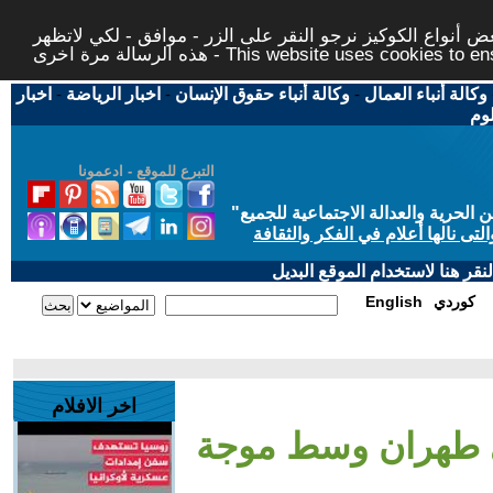
 أنواع الكوكيز نرجو النقر على الزر - موافق - لكي لاتظهر
This website uses cookies to ensure you ge
وكالة أنباء العمال
-
وكالة أنباء حقوق الإنسان
-
اخبار الرياضة
-
اخبار
لوم
التبرع للموقع - ادعمونا
حرية والعدالة الاجتماعية للجميع
"
تى نالها أعلام في الفكر والثقافة
قر هنا لاستخدام الموقع البديل
كوردي
English
اخر الافلام
ي طهران وسط موجة