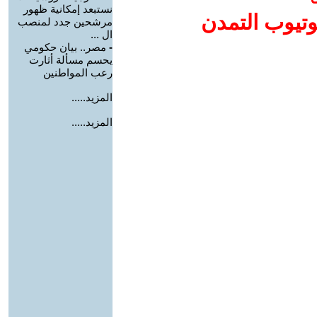
نستبعد إمكانية ظهور
وتيوب التمدن
مرشحين جدد لمنصب
ال ...
-
مصر.. بيان حكومي
يحسم مسألة أثارت
رعب المواطنين
المزيد.....
المزيد.....