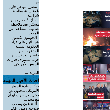
س ...
-
مصرع مهاجر حاول
بلوغ سبتة بطائرة
شراعية
-
خبازة تُنقذ زوجين
مسنّين بعد ملاحظة
غيابهما المفاجئ عن
المخب ...
-
الحوثيون يكثفون
هجماتهم على قوات
الحكومة اليمنية
المدعومة من ...
-
استراتيجية إيران..
حرب تستنزف قدرات
الجيش الأمريكي
المزيد.....
احدث الأخبار المهمة
-
-كبار قادة الجيش
الأمريكي يبحثون عن
مخرج من حرب إيران
مع محد ...
-
البنتاغون يسحب
صلاحية وصول قائد