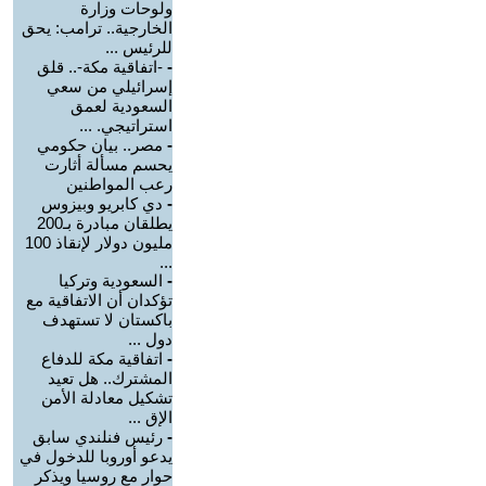
ولوحات وزارة
الخارجية.. ترامب: يحق
للرئيس ...
-
-اتفاقية مكة-.. قلق
إسرائيلي من سعي
السعودية لعمق
استراتيجي. ...
-
مصر.. بيان حكومي
يحسم مسألة أثارت
رعب المواطنين
-
دي كابريو وبيزوس
يطلقان مبادرة بـ200
مليون دولار لإنقاذ 100
...
-
السعودية وتركيا
تؤكدان أن الاتفاقية مع
باكستان لا تستهدف
دول ...
-
اتفاقية مكة للدفاع
المشترك.. هل تعيد
تشكيل معادلة الأمن
الإق ...
-
رئيس فنلندي سابق
يدعو أوروبا للدخول في
حوار مع روسيا ويذكر