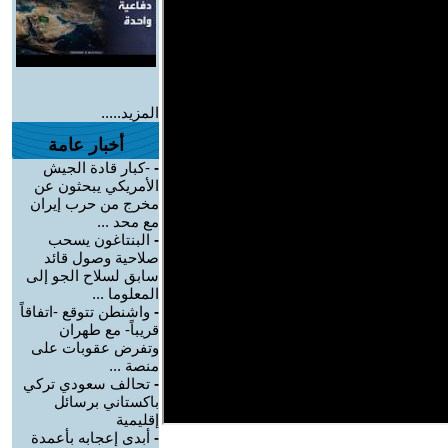
المزيد.....
أخبار عامة
-
-كبار قادة الجيش
الأمريكي يبحثون عن
مخرج من حرب إيران
مع محد ...
-
البنتاغون يسحب
صلاحية وصول قائد
سابق لسلاح الجو إلى
المعلوما ...
-
واشنطن تتوقع -اتفاقاً
قريباً- مع طهران
وتفرض عقوبات على
منصة ...
-
تحالف سعودي تركي
باكستاني برسائل
إقليمية
-
أبدى إعجابه بأعمدة