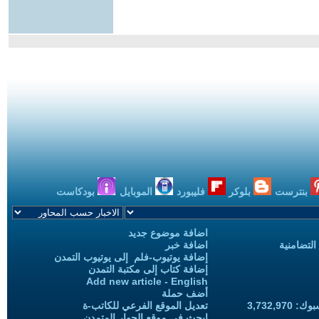
بنترست
بلوكر
فليبورد
الموبايل
بودكاست
اضافة موضوع جديد
التضامنية
اضافة خبر
إضافة يوتيوب-فلم إلى يوتيوب التمدن
إضافة كتاب إلى مكتبة التمدن
Add new article - English
أضف حملة
3,732,97
تعديل الموقع الفرعي للكاتب-ة
ابحث في موقع الحوار المتمدن