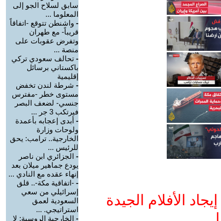
سابق لسلاح الجو إلى
المعلوما ...
-
واشنطن تتوقع -اتفاقاً
قريباً- مع طهران
وتفرض عقوبات على
منصة ...
-
تحالف سعودي تركي
باكستاني برسائل
إقليمية
-
شرطة لندن تخفض
مستوى خطر -مفترس
جنسي- لضعف البصر
فيرتكب 3 جر ...
-
أبدى إعجابه بأعمدة
ولوحات وزارة
الخارجية.. ترامب: يحق
للرئيس ...
-
الجزائري ابن ناصر
يودع جماهير ميلان بعد
إنهاء عقده مع النادي ...
-
-اتفاقية مكة-.. قلق
إسرائيلي من سعي
جاد الأفلام الجيدة
السعودية لعمق
استراتيجي. ...
ا
-
الخارجية الروسية: لا