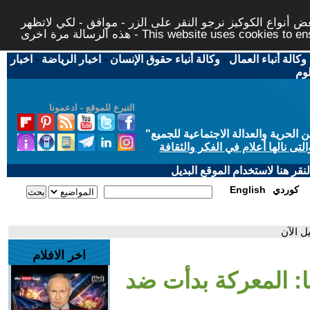
 أنواع الكوكيز نرجو النقر على الزر - موافق - لكي لاتظهر
This website uses cookies to ensure you ge
وكالة أنباء العمال
-
وكالة أنباء حقوق الإنسان
-
اخبار الرياضة
-
اخبار
لوم
التبرع للموقع - ادعمونا
حرية والعدالة الاجتماعية للجميع
"
تى نالها أعلام في الفكر والثقافة
قر هنا لاستخدام الموقع البديل
كوردي
English
ل الآن
اخر الافلام
ها: المعركة بدأت ضد