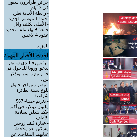
خزائن طرابزون سبور
في 3 أيام
-
رابطة الأندية تعلن
أجندة الموسم الجديد
-
الأهلي يكلف وائل
جمعة لإنهاء ملف تجديد
عقود 4 لاعبين
المزيد.....
احدث الأخبار المهمة
-
رئيس فنلندي سابق
يدعو أوروبا للدخول في
حوار مع روسيا ويذكر
س ...
-
مصرع مهاجر حاول
بلوغ سبتة بطائرة
شراعية
-
تغريم -ميتا- 567
مليون دولار، في أكبر
حكم يتعلق بسلامة
الأطف ...
-
خبازة تُنقذ زوجين
مسنّين بعد ملاحظة
غيابهما المفاجئ عن