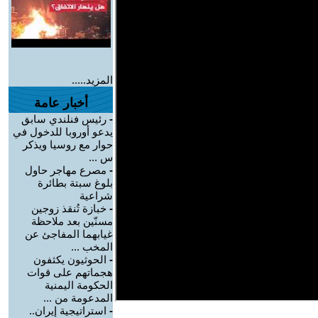
المزيد.....
أخبار عامة
-
رئيس فنلندي سابق
يدعو أوروبا للدخول في
حوار مع روسيا ويذكر
س ...
-
مصرع مهاجر حاول
بلوغ سبتة بطائرة
شراعية
-
خبازة تُنقذ زوجين
مسنّين بعد ملاحظة
غيابهما المفاجئ عن
المخب ...
-
الحوثيون يكثفون
هجماتهم على قوات
الحكومة اليمنية
المدعومة من ...
-
استراتيجية إيران..