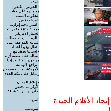
المخب ...
-
الحوثيون يكثفون
هجماتهم على قوات
الحكومة اليمنية
المدعومة من ...
-
استراتيجية إيران..
حرب تستنزف قدرات
الجيش الأمريكي
-
الزمالك يحدد مطالبه
المالية للموافقة على
انتقال بيزيرا لشباب ...
-
إسبانيا تصعّد مع
إيطاليا على خلفية أزمة
مهاجري سبتة بعد إنذا ...
-
تراجع -الهيمنة-
الأمريكية.. خبراء يعددون
رسائل حلف مكة الجدي
...
-
إغلاق الموانئ
الأوكرانية يخفض
صادراتها الزراعية 50%
جاد الأفلام الجيدة
المزيد.....
ا
المزيد.....