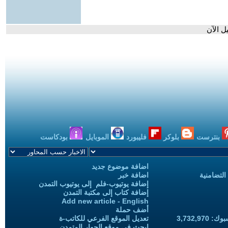
ل الآن
بنترست
بلوكر
فليبورد
الموبايل
بودكاست
اضافة موضوع جديد
التضامنية
اضافة خبر
إضافة يوتيوب-فلم إلى يوتيوب التمدن
إضافة كتاب إلى مكتبة التمدن
Add new article - English
أضف حملة
3,732,97
تعديل الموقع الفرعي للكاتب-ة
ابحث في موقع الحوار المتمدن