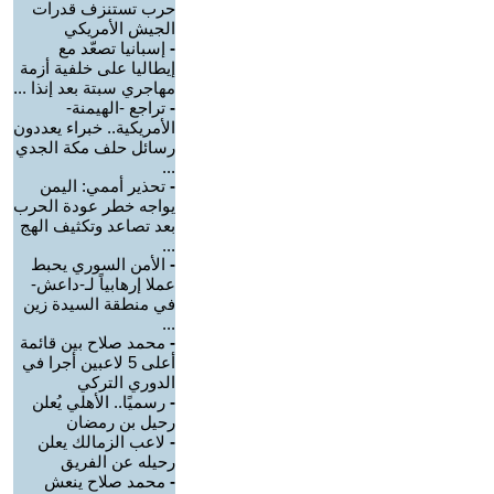
حرب تستنزف قدرات
الجيش الأمريكي
-
إسبانيا تصعّد مع
إيطاليا على خلفية أزمة
مهاجري سبتة بعد إنذا ...
-
تراجع -الهيمنة-
الأمريكية.. خبراء يعددون
رسائل حلف مكة الجدي
...
-
تحذير أممي: اليمن
يواجه خطر عودة الحرب
بعد تصاعد وتكثيف الهج
...
-
الأمن السوري يحبط
عملا إرهابياً لـ-داعش-
في منطقة السيدة زين
...
-
محمد صلاح بين قائمة
أعلى 5 لاعبين أجرا في
الدوري التركي
-
رسميًا.. الأهلي يُعلن
رحيل بن رمضان
-
لاعب الزمالك يعلن
رحيله عن الفريق
-
محمد صلاح ينعش