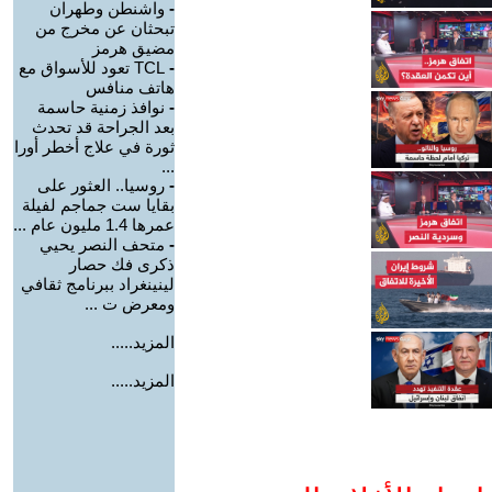
-
واشنطن وطهران
تبحثان عن مخرج من
مضيق هرمز
-
TCL تعود للأسواق مع
هاتف منافس
-
نوافذ زمنية حاسمة
بعد الجراحة قد تحدث
ثورة في علاج أخطر أورا
...
-
روسيا.. العثور على
بقايا ست جماجم لفيلة
عمرها 1.4 مليون عام ...
-
متحف النصر يحيي
ذكرى فك حصار
لينينغراد ببرنامج ثقافي
ومعرض ت ...
المزيد.....
المزيد.....