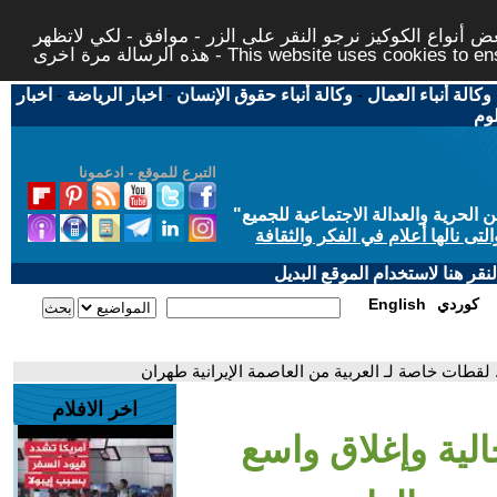
 أنواع الكوكيز نرجو النقر على الزر - موافق - لكي لاتظهر
This website uses cookies to ensure you ge
وكالة أنباء العمال
-
وكالة أنباء حقوق الإنسان
-
اخبار الرياضة
-
اخبار
لوم
التبرع للموقع - ادعمونا
حرية والعدالة الاجتماعية للجميع
"
تى نالها أعلام في الفكر والثقافة
قر هنا لاستخدام الموقع البديل
كوردي
English
لقطات خاصة لـ العربية من العاصمة الإيرانية طهران
اخر الافلام
لية وإغلاق واسع