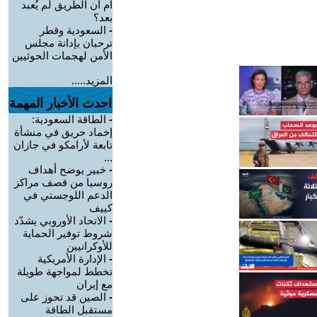
أم أن الطريق لم يُعبد
بعد؟
-
السعودية وقطر
ترحبان بإدانة مجلس
الأمن لهجمات الحوثيين
المزيد.....
احدث الأخبار المهمة
-
الطاقة السعودية:
إخماد حريق في منشأة
تابعة لأرامكو في جازان
...
-
خبير يوضح أهداف
روسيا من قصف مراكز
الدعم اللوجستي في
كييف
-
الاتحاد الأوروبي يشدّد
شروط توفير الحماية
للأوكرانيين
-
الإدارة الأمريكية
تخطط لمواجهة طويلة
مع إيران
-
الصين قد تحوز على
مستقبل الطاقة