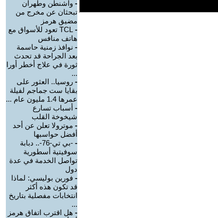
-
واشنطن وطهران
تبحثان عن مخرج من
مضيق هرمز
-
TCL تعود للأسواق مع
هاتف منافس
-
نوافذ زمنية حاسمة
بعد الجراحة قد تحدث
ثورة في علاج أخطر أورا
...
-
روسيا.. العثور على
بقايا ست جماجم لفيلة
عمرها 1.4 مليون عام ...
-
أسباب تسارع
شيخوخة القلب
-
موترولا تعلن عن أحد
أفضل حواسبها
-
-بي تي-76-.. دبابة
سوفيتية أسطورية
تواصل الخدمة في عدة
دول
-
فورين بوليسي: لماذا
قد تكون هذه أكثر
انتخابات مفصلية بتاريخ
...
-
هل اقترب اتفاق هرمز