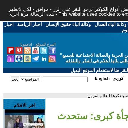
 أنواع الكوكيز نرجو النقر على الزر - موافق - لكي لاتظهر
This website uses cookies to ensure you ge
وكالة أنباء العمال
-
وكالة أنباء حقوق الإنسان
-
اخبار الرياضة
-
اخبار
لوم
التبرع للموقع - ادعمونا
حرية والعدالة الاجتماعية للجميع
"
تى نالها أعلام في الفكر والثقافة
قر هنا لاستخدام الموقع البديل
كوردي
English
سيتذكرها العالم لقرون
اخر الافلام
جأة كبرى: ستحدث