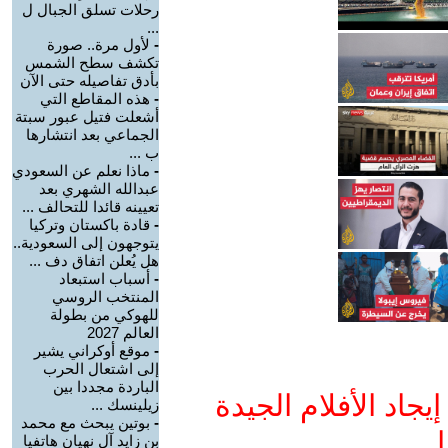
رحلات تسلق الجبال ل
...
-
لأول مرة.. صورة
تكشف سطح الشمس
بأدق تفاصيله حتى الآن
-
هذه المقاطع التي
أشعلت فتيل عبور سبتة
الجماعي بعد انتشارها
ب ...
-
ماذا نعلم عن السعودي
عبدالله الشهري بعد
تعيينه قائدا للتحالف ...
-
قادة باكستان وتركيا
يتوجهون إلى السعودية..
هل يُعلن اتفاق دف ...
-
أسباب استبعاد
المنتخب الروسي
للهوكي من بطولة
العالم 2027
-
موقع أوكراني يشير
إلى اشتعال الحرب
الباردة مجددا بين
جاد الأفلام الجيدة
زيلينسك ...
-
بوتين يبحث مع محمد
ا
بن زايد آل نهيان هاتفيا