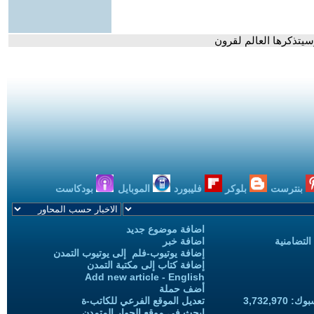
سيتذكرها العالم لقرون
بنترست
بلوكر
فليبورد
الموبايل
بودكاست
اضافة موضوع جديد
التضامنية
اضافة خبر
إضافة يوتيوب-فلم إلى يوتيوب التمدن
إضافة كتاب إلى مكتبة التمدن
Add new article - English
أضف حملة
3,732,97
تعديل الموقع الفرعي للكاتب-ة
ابحث في موقع الحوار المتمدن