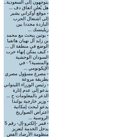
يتوجهون إلى السعودية..
هل يُعلن اتفاق دف ...
-
موقع أوكراني يشير
إلى اشتعال الحرب
الباردة مجددا بين
زيلينسك ...
-
بوتين يبحث مع محمد
بن زايد آل نهيان هاتفيا
الوضع في منطقة ال ...
-
كيف يمكن إنهاء حرب
السودان الوحشية
والمنسية؟ - في
الإيكونومي ...
-
مصرع مسؤول مصري
بطريقة مروعة
-
رئيس الوزراء الليتواني
يدعو إلى عدم إثارة
الذعر بالمعلومات ح ...
-
وزير خارجية بولندا
يدعو لبحث إمكانية
اعتراض الصواريخ
الروسية ...
-
قمر -إلكترو-إل- رقم 5
يدخل الخدمة لتعزيز
منظومة الأرصاد الفض