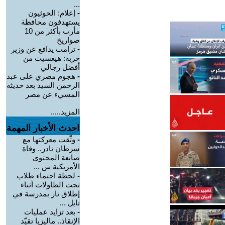
...
-
إعلام: الحوثيون
يستهدفون محافظة
مأرب بأكثر من 10
صواريخ
-
ترامب يدافع عن وزير
حربه: هيغسيث من
أفضل رجالي
-
هجوم مصري على عبد
الرحمن السيد بعد حديثه
المسيء عن مصر
المزيد.....
احدث الأخبار المهمة
-
وثّقت معركتها مع
سرطان نادر.. وفاة
صانعة المحتوى
الأمريكية س ...
-
لحظة احتماء طلاب
تحت الطاولات أثناء
إطلاق نار بمدرسة في
تايل ...
-
بعد تزايد عمليات
الإنقاذ.. ماليزيا تقيّد