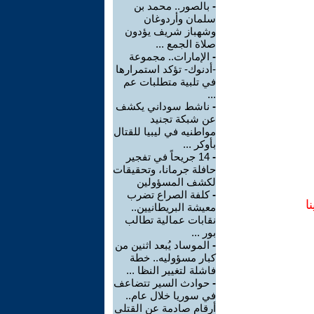
-
بالصور.. محمد بن
سلمان وأردوغان
وشهباز شريف يؤدون
صلاة الجمع ...
-
الإمارات.. مجموعة
-أدنوك- تؤكد استمرارها
في تلبية متطلبات عم
...
-
ناشط سوداني يكشف
عن شبكة تجنيد
مواطنيه في ليبيا للقتال
بأوكر ...
-
14 جريحاً في تفجير
حافلة جرمانا، وتحقيقات
لكشف المسؤولين
-
كلفة الصراع تضرب
ا
معيشة البريطانيين..
نقابات عمالية تطالب
بور ...
-
الموساد يُبعد اثنين من
كبار مسؤوليه.. خطة
فاشلة لتغيير النظا ...
-
حوادث السير تتضاعف
في سوريا خلال عام..
أرقام صادمة عن القتلى