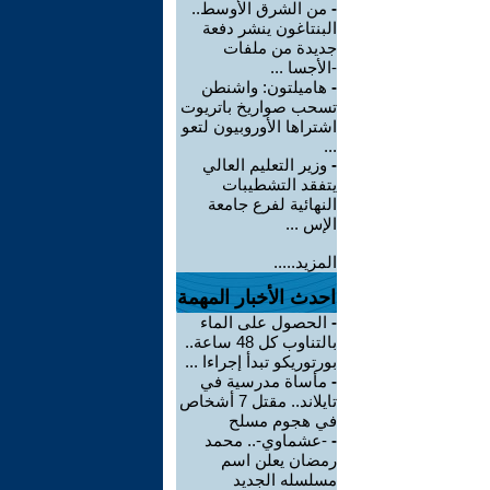
-
من الشرق الأوسط..
البنتاغون ينشر دفعة
جديدة من ملفات
-الأجسا ...
-
هاميلتون: واشنطن
تسحب صواريخ باتريوت
اشتراها الأوروبيون لتعو
...
-
وزير التعليم العالي
يتفقد التشطيبات
النهائية لفرع جامعة
الإس ...
المزيد.....
احدث الأخبار المهمة
-
الحصول على الماء
بالتناوب كل 48 ساعة..
بورتوريكو تبدأ إجراءا ...
-
مأساة مدرسية في
تايلاند.. مقتل 7 أشخاص
في هجوم مسلح
-
-عشماوي-.. محمد
رمضان يعلن اسم
مسلسله الجديد