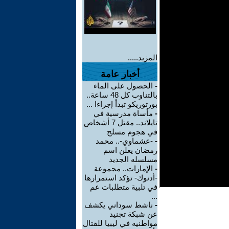
المزيد.....
أخبار عامة
-
الحصول على الماء
بالتناوب كل 48 ساعة..
بورتوريكو تبدأ إجراءا ...
-
مأساة مدرسية في
تايلاند.. مقتل 7 أشخاص
في هجوم مسلح
-
-عشماوي-.. محمد
رمضان يعلن اسم
مسلسله الجديد
-
الإمارات.. مجموعة
-أدنوك- تؤكد استمرارها
في تلبية متطلبات عم
...
-
ناشط سوداني يكشف
عن شبكة تجنيد
مواطنيه في ليبيا للقتال