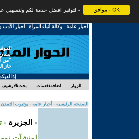
موافق - OK
لتوفير افضل خدمة لكم ولتسهيل عملي
أخبار عامة
-
وكالة أنباء المرأة
-
اخبار الأدب و
الموقع
يسارية
"من أج
حاز ال
إذا لديك
الزوار
اضافة/خدمات
بحث/الارشيف
الصفحة الرئيسية
-
أخبار عامة
-
يوتيوب التمدن
- الجزيرة
- 
لمنشآت نووي