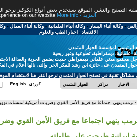
ة التصفح والنشر، الموقع يستخدم بعض أنواع الكوكيز نرجو النق
More info - المزيد
experience on our website
الفن
-
وكالة أنباء اليسار
-
وكالة أنباء العلمانية
-
وكالة أنباء العمال
-
وكا
الاقتصاد
-
اخبار الطب والعلوم
 الرئيسي لمؤسسة الحوار المتمدن
، علمانية، ديمقراطية، تطوعية وغير ربحية
ل مجتمع مدني علماني ديمقراطي حديث يضمن الحرية والعدالة الاجتم
حوار المتمدن على جائزة ابن رشد للفكر الحر والتى نالها أعلام في الفك
م مشاكل تقنية في تصفح الحوار المتمدن نرجو النقر هنا لاستخدام الموقع
كوردي
English
الاخبار
مراكز
الحوار المتمدن
- ترمب ينهي اجتماعا مع فريق الأمن القوي وضربات أمريكية لمنشآت نووي
ترمب ينهي اجتماعا مع فريق الأمن القوي وضرب
ة إيرانية طرحت على طاولته