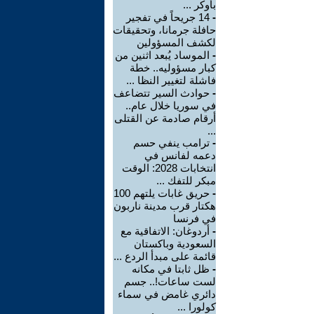
بأوكر ...
-
14 جريحاً في تفجير
حافلة جرمانا، وتحقيقات
لكشف المسؤولين
-
الموساد يُبعد اثنين من
كبار مسؤوليه.. خطة
فاشلة لتغيير النظا ...
-
حوادث السير تتضاعف
في سوريا خلال عام..
أرقام صادمة عن القتلى
...
-
ترامب ينفي حسم
دعمه لفانس في
انتخابات 2028: الوقت
مبكر للتفك ...
-
حريق غابات يلتهم 100
هكتار قرب مدينة ناربون
في فرنسا
-
أردوغان: الاتفاقية مع
السعودية وباكستان
قائمة على مبدأ الردع ...
-
ظل ثابتا في مكانه
لست ساعات!.. جسم
دائري غامض في سماء
كولورا ...