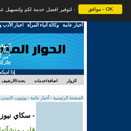
موافق - OK
لتوفير افضل خدمة لكم ولتسهيل عملي
أخبار عامة
-
وكالة أنباء المرأة
-
اخبار الأدب و
الموقع
يسارية
"من أج
حاز ال
إذا لديك
الزوار
اضافة/خدمات
بحث/الارشيف
الصفحة الرئيسية
-
أخبار عامة
-
يوتيوب التمدن
- سكاي نيوز
قلب منشآتها 