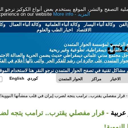
ة التصفح والنشر، الموقع يستخدم بعض أنواع الكوكيز نرجو النق
More info - المزيد
experience on our website
الفن
-
وكالة أنباء اليسار
-
وكالة أنباء العلمانية
-
وكالة أنباء العمال
-
وكا
الاقتصاد
-
اخبار الطب والعلوم
 الرئيسي لمؤسسة الحوار المتمدن
، علمانية، ديمقراطية، تطوعية وغير ربحية
ل مجتمع مدني علماني ديمقراطي حديث يضمن الحرية والعدالة الاجتم
حوار المتمدن على جائزة ابن رشد للفكر الحر والتى نالها أعلام في الفك
م مشاكل تقنية في تصفح الحوار المتمدن نرجو النقر هنا لاستخدام الموقع
كوردي
English
الاخبار
مراكز
الحوار المتمدن
- قرار مفصلي يقترب.. ترامب يتجه لضرب إيران في قلب منشآتها النووية!
 عربية
- قرار مفصلي يقترب.. ترامب يتجه لض
النووية!