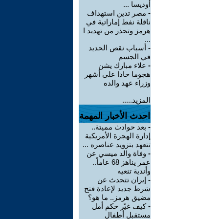
أوديسا ...
-
مصر تدين استهداف
ناقلة نفط إماراتية في
هرمز وتحذر من تهديد ا
...
-
أسباب نقص الحديد
في الجسم
-
علاء مبارك يشن
هجوما حادا على أشهر
وزراء عهد والده
المزيد.....
احدث الأخبار المهمة
-
بعد حوادث مميتة..
إدارة الهجرة الأمريكية
تتعهد بتزويد عناصره ...
-
وفاة والد ميسي عن
عمر يناهز 68 عاماً..
وأندية تنعيه
-
إيران تتحدث عن
شرط جديد لإعادة فتح
مضيق هرمز.. ما هو؟
-
كيف غيّر حكم أمل
مستقبل أطفال