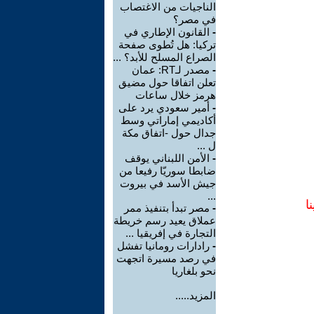
الناجيات من الاغتصاب
في مصر؟
-
القانون الإطاري في
تركيا: هل تُطوى صفحة
الصراع المسلح للأبد؟ ...
-
مصدر لـRT: عمان
تعلن اتفاقا حول مضيق
هرمز خلال ساعات
-
أمير سعودي يرد على
أكاديمي إماراتي وسط
جدال حول -اتفاق مكة
ل ...
-
الأمن اللبناني يوقف
ضابطا سوريّا رفيعا من
جيش الأسد في بيروت
...
ا
-
مصر تبدأ بتنفيذ ممر
عملاق يعيد رسم خريطة
التجارة في إفريقيا ...
-
رادارات رومانيا تفشل
في رصد مسيرة اتجهت
نحو بلغاريا
المزيد.....