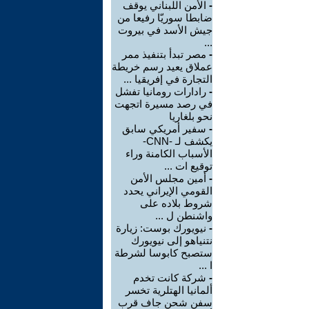
-
الأمن اللبناني يوقف
ضابطا سوريّا رفيعا من
جيش الأسد في بيروت
...
-
مصر تبدأ بتنفيذ ممر
عملاق يعيد رسم خريطة
التجارة في إفريقيا ...
-
رادارات رومانيا تفشل
في رصد مسيرة اتجهت
نحو بلغاريا
-
سفير أمريكي سابق
يكشف لـ -CNN-
الأسباب الكامنة وراء
توقيع ات ...
-
أمين مجلس الأمن
القومي الإيراني يحدد
شروط بلاده على
واشنطن ل ...
-
نيويورك بوست: زيارة
نتنياهو إلى نيويورك
ستصبح كابوسا لشرطة
ا ...
-
شركة كانت تخدم
ألمانيا الهتلرية تخسر
سفن شحن جاف قرب