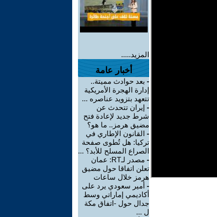
المزيد.....
أخبار عامة
-
بعد حوادث مميتة..
إدارة الهجرة الأمريكية
تتعهد بتزويد عناصره ...
-
إيران تتحدث عن
شرط جديد لإعادة فتح
مضيق هرمز.. ما هو؟
-
القانون الإطاري في
تركيا: هل تُطوى صفحة
الصراع المسلح للأبد؟ ...
-
مصدر لـRT: عمان
تعلن اتفاقا حول مضيق
هرمز خلال ساعات
-
أمير سعودي يرد على
أكاديمي إماراتي وسط
جدال حول -اتفاق مكة
ل ...